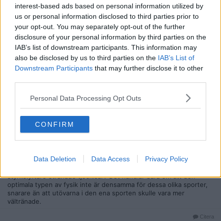
2017-09-24, 05:45
#
115
interest-based ads based on personal information utilized by
us or personal information disclosed to third parties prior to
Reg: Okt 2015
Delvest
Inlägg: 406
Medlem
your opt-out. You may separately opt-out of the further
disclosure of your personal information by third parties on the
Citat:
IAB’s list of downstream participants. This information may
Ursprungligen postat av
BonhommeDeNeige
also be disclosed by us to third parties on the
IAB’s List of
Det tror jag inte. Gjorde mer en sammanfattning av NHL-
spelarnas leverne kontra vad som tillåts i fotbollens värld.
Downstream Participants
that may further disclose it to other
Chips, godis, öl, etc. Fungerar i den ena sporten, inte i den
third parties.
andra.
Personal Data Processing Opt Outs
Kolla på Ovechkins sommarform för fan!
https://www.russianmachineneverbreaks.com/2017/07/09/ale
CONFIRM
x-ovechkin-sings-boney-ms-rasputin-shirtless-conga-line-p
erforms-synchronized-dance-wedding/
Han ser ut som Thomas Brolins tjocka brorsa.
Data Deletion
Data Access
Privacy Policy
Kolla hur vissa tungviktsboxare ser ut. Är de otränade tjockisar? Är
styrkelyftare otränade tjockisar? Det handlar bara om att den
optimala typen av fysik inte är densamma för dessa olika sporter,
snarare än att utövarna i den ena sporten skulle vara mer
vältränade.
Citera