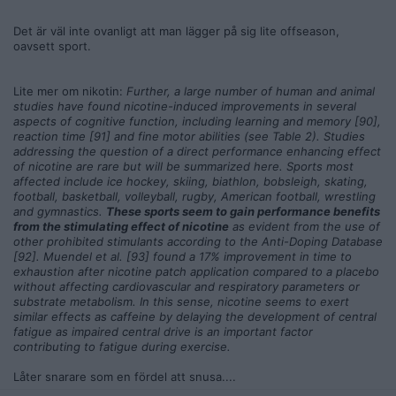
Det är väl inte ovanligt att man lägger på sig lite offseason,
oavsett sport.
Lite mer om nikotin:
Further, a large number of human and animal
studies have found nicotine-induced improvements in several
aspects of cognitive function, including learning and memory [90],
reaction time [91] and fine motor abilities (see Table 2). Studies
addressing the question of a direct performance enhancing effect
of nicotine are rare but will be summarized here. Sports most
affected include ice hockey, skiing, biathlon, bobsleigh, skating,
football, basketball, volleyball, rugby, American football, wrestling
and gymnastics.
These sports seem to gain performance benefits
from the stimulating effect of nicotine
as evident from the use of
other prohibited stimulants according to the Anti-Doping Database
[92]. Muendel et al. [93] found a 17% improvement in time to
exhaustion after nicotine patch application compared to a placebo
without affecting cardiovascular and respiratory parameters or
substrate metabolism. In this sense, nicotine seems to exert
similar effects as caffeine by delaying the development of central
fatigue as impaired central drive is an important factor
contributing to fatigue during exercise.
Låter snarare som en fördel att snusa....