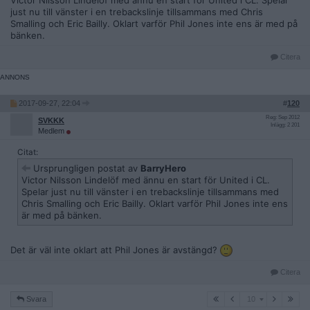
Victor Nilsson Lindelöf med ännu en start för United i CL. Spelar
just nu till vänster i en trebackslinje tillsammans med Chris
Smalling och Eric Bailly. Oklart varför Phil Jones inte ens är med på
bänken.
Citera
2017-09-27, 22:04
#
120
Reg: Sep 2012
SVKKK
Inlägg: 2 201
Medlem
Citat:
Ursprungligen postat av
BarryHero
Victor Nilsson Lindelöf med ännu en start för United i CL.
Spelar just nu till vänster i en trebackslinje tillsammans med
Chris Smalling och Eric Bailly. Oklart varför Phil Jones inte ens
är med på bänken.
Det är väl inte oklart att Phil Jones är avstängd?
Citera
10
Svara
10