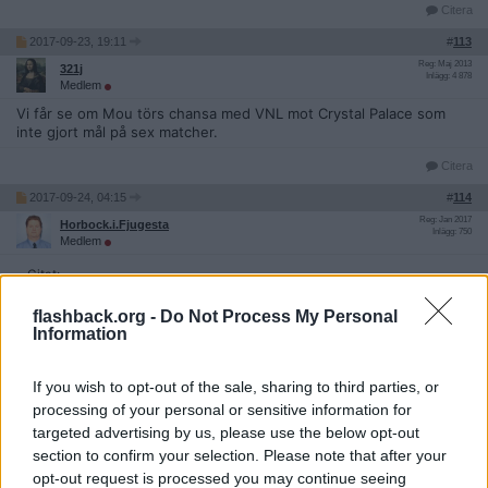
Citera
2017-09-23, 19:11
#
113
Reg: Maj 2013
321j
Inlägg: 4 878
Medlem
Vi får se om Mou törs chansa med VNL mot Crystal Palace som
inte gjort mål på sex matcher.
Citera
2017-09-24, 04:15
#
114
Reg: Jan 2017
Horbock.i.Fjugesta
Inlägg: 750
Medlem
Citat:
Ursprungligen postat av
321j
flashback.org -
Do Not Process My Personal
Vi får se om Mou törs chansa med VNL mot Crystal Palace
Information
som inte gjort mål på sex matcher.
Jo men dumt att chansa. Vad är det för fel på Bailly, Jones och
If you wish to opt-out of the sale, sharing to third parties, or
resten av grabbarna i bakre raden? Det här ska nog lösa sig ändå.
processing of your personal or sensitive information for
Citera
targeted advertising by us, please use the below opt-out
section to confirm your selection. Please note that after your
opt-out request is processed you may continue seeing