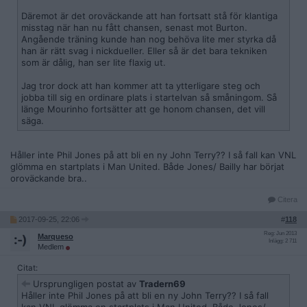
Däremot är det oroväckande att han fortsatt stå för klantiga
misstag när han nu fått chansen, senast mot Burton.
Angående träning kunde han nog behöva lite mer styrka då
han är rätt svag i nickdueller. Eller så är det bara tekniken
som är dålig, han ser lite flaxig ut.
Jag tror dock att han kommer att ta ytterligare steg och
jobba till sig en ordinare plats i startelvan så småningom. Så
länge Mourinho fortsätter att ge honom chansen, det vill
säga.
Håller inte Phil Jones på att bli en ny John Terry?? I så fall kan VNL
glömma en startplats i Man United. Både Jones/ Bailly har börjat
oroväckande bra..
Citera
2017-09-25, 22:06
#
118
Reg: Jun 2013
Marqueso
Inlägg: 2 711
Medlem
Citat:
Ursprungligen postat av
Tradern69
Håller inte Phil Jones på att bli en ny John Terry?? I så fall