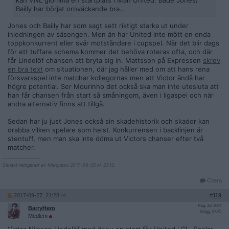
kan VNL glömma en startplats i Man United. Både Jones/
Bailly har börjat oroväckande bra..
Jones och Bailly har som sagt sett riktigt starka ut under
inledningen av säsongen. Men än har United inte mött en enda
toppkonkurrent eller svår motståndare i cupspel. När det blir dags
för ett tuffare schema kommer det behöva roteras ofta, och där
får Lindelöf chansen att bryta sig in. Mattsson på Expressen
skrev
en bra text
om situationen, där jag håller med om att hans rena
försvarsspel inte matchar kollegornas men att Victor ändå har
högre potential. Ser Mourinho det också ska man inte utesluta att
han får chansen från start så småningom, även i ligaspel och när
andra alternativ finns att tillgå.
Sedan har ju just Jones också sin skadehistorik och skador kan
drabba vilken spelare som helst. Konkurrensen i backlinjen är
stentuff, men man ska inte döma ut Victors chanser efter två
matcher.
__________________
Senast redigerad av Marqueso 2017-09-25 kl. 22:12.
Citera
2017-09-27, 21:28
#
119
Reg: Jul 2009
BarryHero
Inlägg: 8 045
Medlem