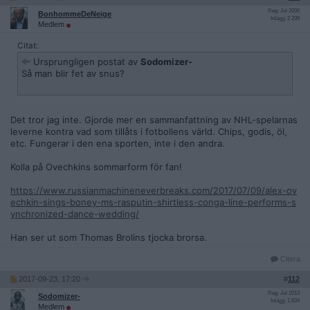
Reg: Jul 2006
BonhommeDeNeige
Inlägg: 2 299
Medlem
Citat:
Ursprungligen postat av
Sodomizer-
Så man blir fet av snus?
Det tror jag inte. Gjorde mer en sammanfattning av NHL-spelarnas
leverne kontra vad som tillåts i fotbollens värld. Chips, godis, öl,
etc. Fungerar i den ena sporten, inte i den andra.
Kolla på Ovechkins sommarform för fan!
https://www.russianmachineneverbreaks.com/2017/07/09/alex-ov
echkin-sings-boney-ms-rasputin-shirtless-conga-line-performs-s
ynchronized-dance-wedding/
Han ser ut som Thomas Brolins tjocka brorsa.
Citera
2017-09-23, 17:20
#
112
Reg: Jul 2013
Sodomizer-
Inlägg: 1 834
Medlem