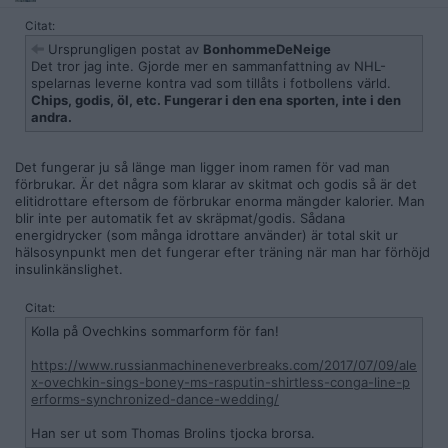
Citat:
Ursprungligen postat av
BonhommeDeNeige
Det tror jag inte. Gjorde mer en sammanfattning av NHL-
spelarnas leverne kontra vad som tillåts i fotbollens värld.
Chips, godis, öl, etc. Fungerar i den ena sporten, inte i den
andra.
Det fungerar ju så länge man ligger inom ramen för vad man
förbrukar. Är det några som klarar av skitmat och godis så är det
elitidrottare eftersom de förbrukar enorma mängder kalorier. Man
blir inte per automatik fet av skräpmat/godis. Sådana
energidrycker (som många idrottare använder) är total skit ur
hälsosynpunkt men det fungerar efter träning när man har förhöjd
insulinkänslighet.
Citat:
Kolla på Ovechkins sommarform för fan!
https://www.russianmachineneverbreaks.com/2017/07/09/ale
x-ovechkin-sings-boney-ms-rasputin-shirtless-conga-line-p
erforms-synchronized-dance-wedding/
Han ser ut som Thomas Brolins tjocka brorsa.