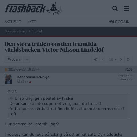
AKTUELLT
NYTT
LOGGA IN
Sport & träning
Fotboll
Den stora tråden om den framtida
världsbacken Victor Nilsson Lindelöf
10
Svara
10
2017-09-23, 16:26
#
109
Reg: Jul 2006
BonhommeDeNeige
Inlägg: 2 299
Medlem
Citat:
Ursprungligen postat av
hicku
De är kanske inte superdeffade, men du tror att
fotbollspelare är bättre tränade för att dom är smalare eller?
rofl
Hur gammal är Jaromir Jagr?
I hockey kan du leva på talang på ett annat sätt. Den atletiska