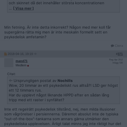
och skinnet då det innehåller största koncentrationen
meskalin. Det får man lättast fram av koka upp yttre bitarna
…
[ Visa mer ]
av kaktusen och sedan skrapa av ytterköttet från skalet med
kniv.
Min fetning. Är inte detta inkorrekt? Någon med mer koll får
supergärna rätta mig men är inte meskalin formellt sett en
psykedelisk amfetamin?
Citera
2018-04-16, 19:19
#
371
Reg: Apr 2012
mand71
Inlägg: 530
Medlem
Citat:
Ursprungligen postat av
Nochills
Wow, 20 timmar av ett psykedeliskt rus alltså?! LSD ger högst
ett 12 timmars rus.
Har du upplevt något liknande HPPD efter en sådan lång
tripp med ett raster i synfältet?
Inte ett regelrätt psykedelisk tillstånd, nej, men milda illusioner
som vågrörelser i persiennerna. Däremot absolut inte de typiska
"out-of-the-box"-tankarna som annars gärna utmärker den
psykedeliska upplevelsen. Ärligt talat minns jag inte riktigt hur det