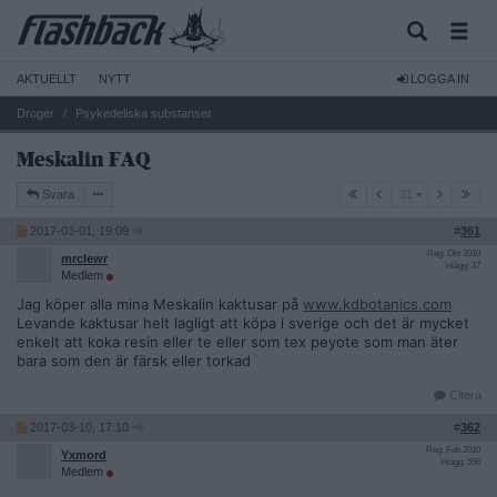
AKTUELLT
NYTT
LOGGA IN
Droger
Psykedeliska substanser
Meskalin FAQ
31
Svara
31
2017-03-01, 19:09
#
361
Reg: Okt 2010
mrclewr
Inlägg: 37
Medlem
Jag köper alla mina Meskalin kaktusar på
www.kdbotanics.com
Levande kaktusar helt lagligt att köpa i sverige och det är mycket
enkelt att koka resin eller te eller som tex peyote som man äter
bara som den är färsk eller torkad
Citera
2017-03-10, 17:10
#
362
Reg: Feb 2010
Yxmord
Inlägg: 556
Medlem