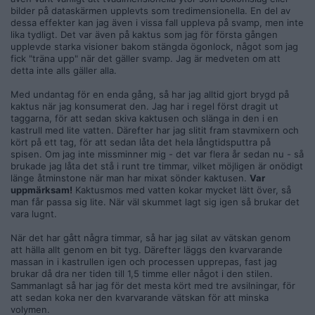
bilder på dataskärmen upplevts som tredimensionella. En del av
dessa effekter kan jag även i vissa fall uppleva på svamp, men inte
lika tydligt. Det var även på kaktus som jag för första gången
upplevde starka visioner bakom stängda ögonlock, något som jag
fick "träna upp" när det gäller svamp. Jag är medveten om att
detta inte alls gäller alla.
Med undantag för en enda gång, så har jag alltid gjort brygd på
kaktus när jag konsumerat den. Jag har i regel först dragit ut
taggarna, för att sedan skiva kaktusen och slänga in den i en
kastrull med lite vatten. Därefter har jag slitit fram stavmixern och
kört på ett tag, för att sedan låta det hela långtidsputtra på
spisen. Om jag inte missminner mig - det var flera år sedan nu - så
brukade jag låta det stå i runt tre timmar, vilket möjligen är onödigt
länge åtminstone när man har mixat sönder kaktusen.
Var
uppmärksam!
Kaktusmos med vatten kokar mycket lätt över, så
man får passa sig lite. När väl skummet lagt sig igen så brukar det
vara lugnt.
När det har gått några timmar, så har jag silat av vätskan genom
att hälla allt genom en bit tyg. Därefter läggs den kvarvarande
massan in i kastrullen igen och processen upprepas, fast jag
brukar då dra ner tiden till 1,5 timme eller något i den stilen.
Sammanlagt så har jag för det mesta kört med tre avsilningar, för
att sedan koka ner den kvarvarande vätskan för att minska
volymen.