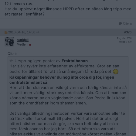
12 timmars rus.
Har du upplevt något liknande HPPD efter en sådan lång tripp med
ett raster i synfältet?
Citera
2018-04-16, 14:58
#
370
Reg: Jan 2008
nutkjell
Inlägg: 1 570
Medlem
Citat:
Ursprungligen postat av
Fraktalbanan
Har själv tyvärr inte erfarenhet av effekterna. Gror en san
pedro för tillfället för att så småningom få reda på det
Käkspänningar behöver du nog inte oroa dig för, ingen
centralstimulant så.
Hört att det ska vara en väldigt varm och härlig känsla, inte så
visuellt men väldigt stark psykedelisk känsla. Och att man kan
känna närvaron av en vägledande ande. San Pedro är ju känd
som the grandfather inom shamanismen.
Det vanliga tillredningsmetoden verkar vara smoothie eller té
på färsk eller torkat malt till pulver. Hört att det är otroligt
bittert nästan hur man än gör, ska vara helt okey att mixa
med färsk ananas har jag hört. Så det bästa ska vara att
nästan exklusivt använda det mörkgröna köttet mellan kärnan