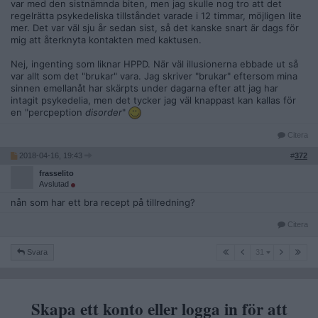
var med den sistnämnda biten, men jag skulle nog tro att det
regelrätta psykedeliska tillståndet varade i 12 timmar, möjligen lite
mer. Det var väl sju år sedan sist, så det kanske snart är dags för
mig att återknyta kontakten med kaktusen.
Nej, ingenting som liknar HPPD. När väl illusionerna ebbade ut så
var allt som det "brukar" vara. Jag skriver "brukar" eftersom mina
sinnen emellanåt har skärpts under dagarna efter att jag har
intagit psykedelia, men det tycker jag väl knappast kan kallas för
en "percpeption
disorder
"
Citera
2018-04-16, 19:43
#
372
frasselito
Avslutad
nån som har ett bra recept på tillredning?
Citera
31
Svara
31
Skapa ett konto eller logga in för att