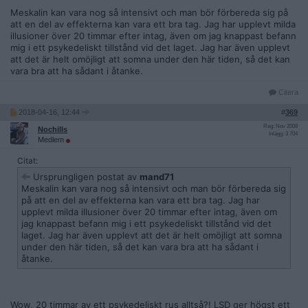
Meskalin kan vara nog så intensivt och man bör förbereda sig på
att en del av effekterna kan vara ett bra tag. Jag har upplevt milda
illusioner över 20 timmar efter intag, även om jag knappast befann
mig i ett psykedeliskt tillstånd vid det laget. Jag har även upplevt
att det är helt omöjligt att somna under den här tiden, så det kan
vara bra att ha sådant i åtanke.
Citera
2018-04-16, 12:44
#
369
Reg: Nov 2008
Nochills
Inlägg: 3 704
Medlem
Citat:
Ursprungligen postat av
mand71
Meskalin kan vara nog så intensivt och man bör förbereda sig
på att en del av effekterna kan vara ett bra tag. Jag har
upplevt milda illusioner över 20 timmar efter intag, även om
jag knappast befann mig i ett psykedeliskt tillstånd vid det
laget. Jag har även upplevt att det är helt omöjligt att somna
under den här tiden, så det kan vara bra att ha sådant i
åtanke.
Wow, 20 timmar av ett psykedeliskt rus alltså?! LSD ger högst ett