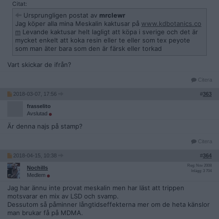
Citat:
Ursprungligen postat av
mrclewr
Jag köper alla mina Meskalin kaktusar på
www.kdbotanics.co
m
Levande kaktusar helt lagligt att köpa i sverige och det är
mycket enkelt att koka resin eller te eller som tex peyote
som man äter bara som den är färsk eller torkad
Vart skickar de ifrån?
Citera
2018-03-07, 17:56
#
363
frasselito
Avslutad
Är denna najs på stamp?
Citera
2018-04-15, 10:38
#
364
Reg: Nov 2008
Nochills
Inlägg: 3 704
Medlem
Jag har ännu inte provat meskalin men har läst att trippen
motsvarar en mix av LSD och svamp.
Dessutom så påminner långtidseffekterna mer om de heta känslor
man brukar få på MDMA.