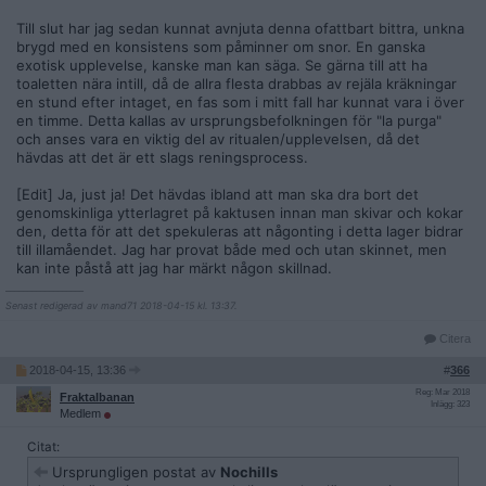
Till slut har jag sedan kunnat avnjuta denna ofattbart bittra, unkna
brygd med en konsistens som påminner om snor. En ganska
exotisk upplevelse, kanske man kan säga. Se gärna till att ha
toaletten nära intill, då de allra flesta drabbas av rejäla kräkningar
en stund efter intaget, en fas som i mitt fall har kunnat vara i över
en timme. Detta kallas av ursprungsbefolkningen för "la purga"
och anses vara en viktig del av ritualen/upplevelsen, då det
hävdas att det är ett slags reningsprocess.
[Edit] Ja, just ja! Det hävdas ibland att man ska dra bort det
genomskinliga ytterlagret på kaktusen innan man skivar och kokar
den, detta för att det spekuleras att någonting i detta lager bidrar
till illamåendet. Jag har provat både med och utan skinnet, men
kan inte påstå att jag har märkt någon skillnad.
__________________
Senast redigerad av mand71 2018-04-15 kl. 13:37.
Citera
2018-04-15, 13:36
#
366
Reg: Mar 2018
Fraktalbanan
Inlägg: 323
Medlem
Citat:
Ursprungligen postat av
Nochills