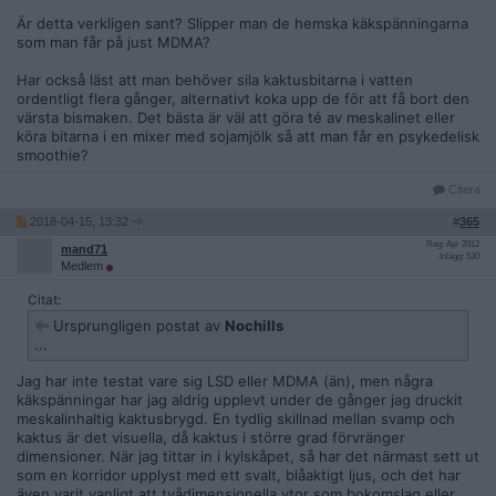
Är detta verkligen sant? Slipper man de hemska käkspänningarna
som man får på just MDMA?
Har också läst att man behöver sila kaktusbitarna i vatten
ordentligt flera gånger, alternativt koka upp de för att få bort den
värsta bismaken. Det bästa är väl att göra té av meskalinet eller
köra bitarna i en mixer med sojamjölk så att man får en psykedelisk
smoothie?
Citera
2018-04-15, 13:32
#
365
Reg: Apr 2012
mand71
Inlägg: 530
Medlem
Citat:
Ursprungligen postat av
Nochills
...
Jag har inte testat vare sig LSD eller MDMA (än), men några
käkspänningar har jag aldrig upplevt under de gånger jag druckit
meskalinhaltig kaktusbrygd. En tydlig skillnad mellan svamp och
kaktus är det visuella, då kaktus i större grad förvränger
dimensioner. När jag tittar in i kylskåpet, så har det närmast sett ut
som en korridor upplyst med ett svalt, blåaktigt ljus, och det har
även varit vanligt att tvådimensionella ytor som bokomslag eller