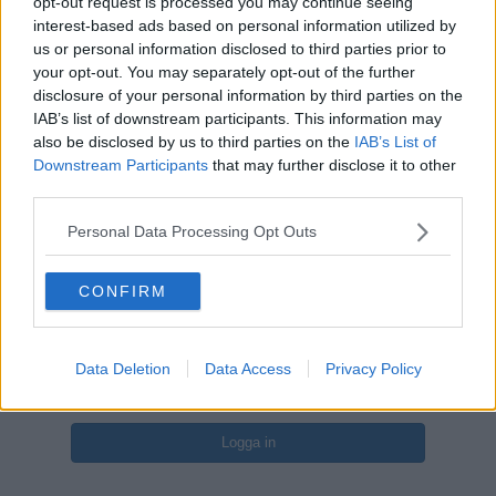
opt-out request is processed you may continue seeing
Stängt
interest-based ads based on personal information utilized by
us or personal information disclosed to third parties prior to
your opt-out. You may separately opt-out of the further
Skapa ett konto eller logga in för att
disclosure of your personal information by third parties on the
kommentera
IAB’s list of downstream participants. This information may
also be disclosed by us to third parties on the
IAB’s List of
Du måste vara medlem för att kunna kommentera
Downstream Participants
that may further disclose it to other
third parties.
Skapa ett konto
Personal Data Processing Opt Outs
Det är enkelt att registrera ett nytt konto
Bli medlem
CONFIRM
Logga in
Data Deletion
Data Access
Privacy Policy
Har du redan ett konto? Logga in här
Logga in