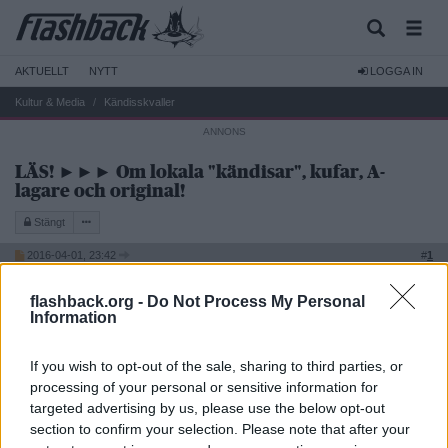
AKTUELLT
NYTT
LOGGA IN
Kultur & Media
Kändisskvaller
LÄS! ►►► Om lokala "kändisar", kufar, A-
lagare och original!
Stängt
2016-04-01, 23:42
#
1
Reg: Aug 2007
Cousin Cocaine
Inlägg: 12 498
Medlem
flashback.org -
Do Not Process My Personal
Information
Vill ni diskutera lokala kufar, alkisar, original etc., använd tråden
(FB) Original och Udda typer (Sammanslagen tråd)
i Laidback.
If you wish to opt-out of the sale, sharing to third parties, or
/Moderatorerna i Kändisskvaller
processing of your personal or sensitive information for
__________________
targeted advertising by us, please use the below opt-out
Senast redigerad av Cousin Cocaine 2016-04-02 kl. 12:00.
section to confirm your selection. Please note that after your