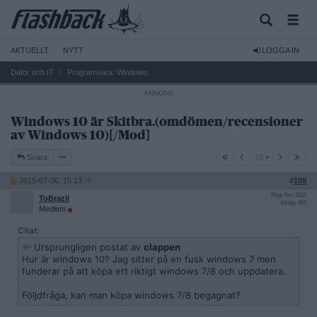
AKTUELLT
NYTT
LOGGA IN
Dator och IT
Programvara: Windows
Windows 10 är Skitbra.(omdömen/recensioner
av Windows 10)[/Mod]
10
Svara
10
2015-07-30, 15:13
#
109
Reg: Nov 2013
ToBrazil
Inlägg: 955
Medlem
Citat:
Ursprungligen postat av
clappen
Hur är windows 10? Jag sitter på en fusk windows 7 men
funderar på att köpa ett riktigt windows 7/8 och uppdatera.
Följdfråga, kan man köpa windows 7/8 begagnat?