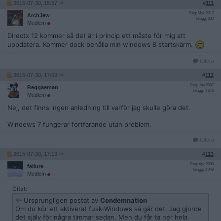
2015-07-30, 15:57
#
111
Reg: Mar 2012
ArchJew
Inlägg: 300
Medlem
Directx 12 kommer så det är i princip ett måste för mig att
uppdatera. Kommer dock behålla min windows 8 startskärm.
Citera
2015-07-30, 17:09
#
112
Reg: Jan 2007
Reggaeman
Inlägg: 4 376
Medlem
Nej, det finns ingen anledning till varför jag skulle göra det.
Windows 7 fungerar fortfarande utan problem.
Citera
2015-07-30, 17:13
#
113
Reg: Apr 2008
failure
Inlägg: 2 049
Medlem
Citat:
Ursprungligen postat av
Condemnation
Om du kör ett aktiverat fusk-Windows så går det. Jag gjorde
det själv för några timmar sedan. Men du får ta ner hela