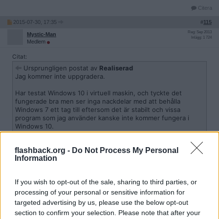
Citera
2015-07-30, 17:35
#
115
Reg: Sep 2013
Mystic-Man
Inlägg: 1 724
Medlem
Citat:
Ursprungligen postat av
Realiserad
Jag kommer inte uppgradera.
Har testat Windows 10 i virtuell maskin, och tyckte det
fungerade bra men ser inga nackdelar med att behålla
Windows 7 ett tag till eftersom det är stabilt och vissa
program som jag använder kanske inte kommer fungera i
Windows 10.
Har svårt för förändringar, speciellt när det gäller OS.
flashback.org -
Do Not Process My Personal
Information
Vad vi testat oss fram kommer allt som fungerade på Windows 7
fungera på Windows 10 om du
uppgraderar
. Clean install har dock
If you wish to opt-out of the sale, sharing to third parties, or
visat på lite mera problem när de gamla programmen måste
installeras om.
processing of your personal or sensitive information for
targeted advertising by us, please use the below opt-out
Citera
section to confirm your selection. Please note that after your