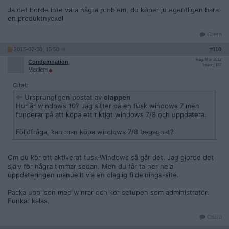
Ja det borde inte vara några problem, du köper ju egentligen bara
en produktnyckel
Citera
2015-07-30, 15:50
#
110
Reg: Mar 2012
Condemnation
Inlägg: 187
Medlem
Citat:
Ursprungligen postat av
clappen
Hur är windows 10? Jag sitter på en fusk windows 7 men
funderar på att köpa ett riktigt windows 7/8 och uppdatera.
Följdfråga, kan man köpa windows 7/8 begagnat?
Om du kör ett aktiverat fusk-Windows så går det. Jag gjorde det
själv för några timmar sedan. Men du får ta ner hela
uppdateringen manuellt via en olaglig fildelnings-site.
Packa upp ison med winrar och kör setupen som administratör.
Funkar kalas.
Citera