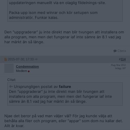
uppdateringen manuellt via en olaglig fildelnings-site.
Packa upp ison med winrar och kör setupen som
administratör. Funkar kalas.
Den "uppgraderar" ju inte direkt man blir tvungen att installera om
alla program, men men det fungerar iaf inte sämre än 8.1 vad jag
har märkt än så länge.
Citera
2015-07-30, 17:33
#
114
Reg: Mar 2012
Condemnation
Inlägg: 187
Medlem
Citat:
Ursprungligen postat av
failure
Den "uppgraderar" ju inte direkt man blir tvungen att
installera om alla program, men men det fungerar iaf inte
sämre än 8.1 vad jag har märkt än så länge.
Njae det beror på vad man väljer väl? För jag kunde välja att
behålla alla filer och program, eller "appar" som dom nu kallar det.
Allt är kvar.