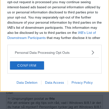
2015-07-30, 17:35
#
116
opt-out request is processed you may continue seeing
interest-based ads based on personal information utilized by
Reg: Maj 2007
CyrusGNetWork
Inlägg: 53 211
Medlem
us or personal information disclosed to third parties prior to
your opt-out. You may separately opt-out of the further
Citat:
disclosure of your personal information by third parties on the
Ursprungligen postat av
clappen
IAB’s list of downstream participants. This information may
Hur är windows 10? Jag sitter på en fusk windows 7 men
funderar på att köpa ett riktigt windows 7/8 och uppdatera.
also be disclosed by us to third parties on the
IAB’s List of
Downstream Participants
that may further disclose it to other
Följdfråga, kan man köpa windows 7/8 begagnat?
third parties.
Personal Data Processing Opt Outs
Slå en sökning på Blocket. Eller Prisjakt, Pricerunner. Där bör du
finna lite. I annat fall så kan du hämta hem en ren ISO-utgåva från
Microsoft. Köp en licens på te.x eBay.
CONFIRM
Citera
2015-07-30, 17:39
#
117
Reg: Sep 2013
Mystic-Man
Data Deletion
Data Access
Privacy Policy
Inlägg: 1 724
Medlem
Citat:
Ursprungligen postat av
frlo
För att enklare ge dig tips och råd, vad i Windows 8/8.1 är det
du hatar så mycket? Personligen tycker jag att Windows 8/8.1