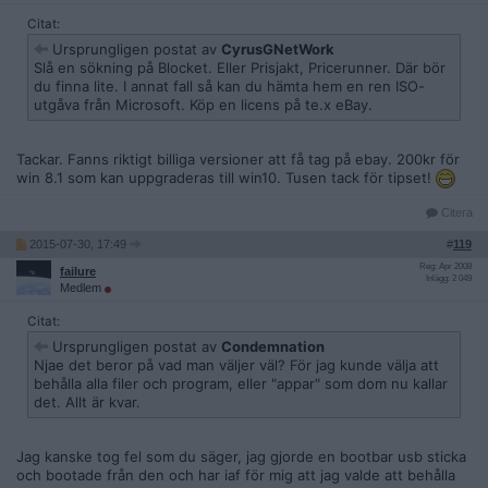
Citat:
Ursprungligen postat av
CyrusGNetWork
Slå en sökning på Blocket. Eller Prisjakt, Pricerunner. Där bör
du finna lite. I annat fall så kan du hämta hem en ren ISO-
utgåva från Microsoft. Köp en licens på te.x eBay.
Tackar. Fanns riktigt billiga versioner att få tag på ebay. 200kr för
win 8.1 som kan uppgraderas till win10. Tusen tack för tipset!
Citera
2015-07-30, 17:49
#
119
Reg: Apr 2008
failure
Inlägg: 2 049
Medlem
Citat:
Ursprungligen postat av
Condemnation
Njae det beror på vad man väljer väl? För jag kunde välja att
behålla alla filer och program, eller "appar" som dom nu kallar
det. Allt är kvar.
Jag kanske tog fel som du säger, jag gjorde en bootbar usb sticka
och bootade från den och har iaf för mig att jag valde att behålla