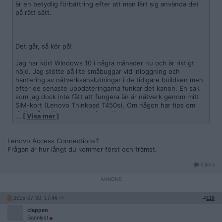
är en betydlig förbättring efter att man lärt sig använda det
på rätt sätt.
Det går, så kör på!
Jag har kört Windows 10 i några månader nu och är riktigt
nöjd. Jag stötte på lite småbuggar vid inloggning och
hantering av nätverksanslutningar i de tidigare buildsen men
efter de senaste uppdateringarna funkar det kanon. En sak
som jag dock inte fått att fungera än är nätverk genom mitt
SIM-kort (Lenovo Thinkpad T450s). Om någon har tips om
detta så mottages det tacksamt!
…
[ Visa mer ]
Lenovo Access Connections?
Frågan är hur långt du kommer först och främst.
Citera
2015-07-30, 17:46
#
118
clappen
Bannlyst