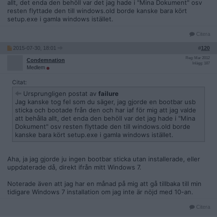
allt, det enda den behöll var det jag hade i "Mina Dokument" osv
resten flyttade den till windows.old borde kanske bara kört
setup.exe i gamla windows istället.
Citera
2015-07-30, 18:01
#
120
Reg: Mar 2012
Condemnation
Inlägg: 187
Medlem
Citat:
Ursprungligen postat av
failure
Jag kanske tog fel som du säger, jag gjorde en bootbar usb
sticka och bootade från den och har iaf för mig att jag valde
att behålla allt, det enda den behöll var det jag hade i "Mina
Dokument" osv resten flyttade den till windows.old borde
kanske bara kört setup.exe i gamla windows istället.
Aha, ja jag gjorde ju ingen bootbar sticka utan installerade, eller
uppdaterade då, direkt ifrån mitt Windows 7.
Noterade även att jag har en månad på mig att gå tillbaka till min
tidigare Windows 7 installation om jag inte är nöjd med 10-an.
Citera