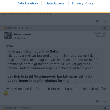
Jag fick byta tid för urinprovet, har fått en ny tid nästa vecka!
Data Deletion
Data Access
Privacy Policy
Ingen är nog fan gladare än mig!
__________________
Senast redigerad av Softer 2013-09-17 kl. 16:05.
Citera
2013-09-17, 21:01
#
6
Reg: Dec 2003
Pulver-Henke
Inlägg: 1 157
Medlem
Citat:
Ursprungligen postat av
Softer
Nja det var hyffsat bra grejjer men min kropp verkar tåla
mycket amfetamin.. Jag var väl "märkbart" påtänd ca 18-20
timmar på dom 2 grammen, första 10-12h var jag rejält
påtänd. Rekommenderar ingen att dosera sådär mycket..
Jag fick byta tid för urinprovet, har fått en ny tid nästa
vecka! Ingen är nog fan gladare än mig!
Jävlar, vilket flyt! Du får ta och fira med 1 g amfetamin i kvällskaffet
Citera
2013-09-18, 15:15
#
7