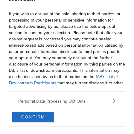
Ja, grapefruktjuice och/eller citronvatten har jag alltid fått höra.
Detta eftersom det är urindrivande.
If you wish to opt-out of the sale, sharing to third parties, or
processing of your personal or sensitive information for
2 gram på en kväll, det är ju en extrem dos. Var det riktig svag skit
targeted advertising by us, please use the below opt-out
eller?
section to confirm your selection. Please note that after your
Citera
opt-out request is processed you may continue seeing
interest-based ads based on personal information utilized by
2013-09-17, 15:58
#
5
us or personal information disclosed to third parties prior to
Reg: Aug 2008
Softer
Inlägg: 2 411
your opt-out. You may separately opt-out of the further
Medlem
disclosure of your personal information by third parties on the
Citat:
IAB’s list of downstream participants. This information may
Ursprungligen postat av
Pulver-Henke
also be disclosed by us to third parties on the
IAB’s List of
Ja, grapefruktjuice och/eller citronvatten har jag alltid fått
Downstream Participants
that may further disclose it to other
höra. Detta eftersom det är urindrivande.
third parties.
2 gram på en kväll, det är ju en extrem dos. Var det riktig
svag skit eller?
Personal Data Processing Opt Outs
Nja det var hyffsat bra grejjer men min kropp verkar tåla mycket
amfetamin.. Jag var väl "märkbart" påtänd ca 18-20 timmar på dom
CONFIRM
2 grammen, första 10-12h var jag rejält påtänd. Rekommenderar
ingen att dosera sådär mycket..