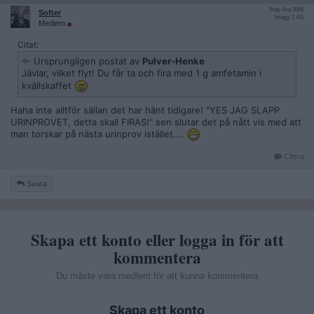
Reg: Aug 2008
Softer
Inlägg: 2 411
Medlem
Citat:
Ursprungligen postat av
Pulver-Henke
Jävlar, vilket flyt! Du får ta och fira med 1 g amfetamin i
kvällskaffet
Haha inte alltför sällan det har hänt tidigare! "YES JAG SLAPP
URINPROVET, detta skall FIRAS!" sen slutar det på nått vis med att
man torskar på nästa urinprov istället....
Citera
Svara
Skapa ett konto eller logga in för att
kommentera
Du måste vara medlem för att kunna kommentera
Skapa ett konto