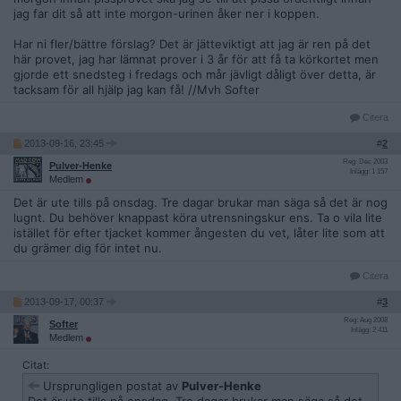
jag far dit så att inte morgon-urinen åker ner i koppen.
Har ni fler/bättre förslag? Det är jätteviktigt att jag är ren på det
här provet, jag har lämnat prover i 3 år för att få ta körkortet men
gjorde ett snedsteg i fredags och mår jävligt dåligt över detta, är
tacksam för all hjälp jag kan få! //Mvh Softer
Citera
2013-09-16, 23:45
#
2
Reg: Dec 2003
Pulver-Henke
Inlägg: 1 157
Medlem
Det är ute tills på onsdag. Tre dagar brukar man säga så det är nog
lugnt. Du behöver knappast köra utrensningskur ens. Ta o vila lite
istället för efter tjacket kommer ångesten du vet, låter lite som att
du grämer dig för intet nu.
Citera
2013-09-17, 00:37
#
3
Reg: Aug 2008
Softer
Inlägg: 2 411
Medlem
Citat:
Ursprungligen postat av
Pulver-Henke