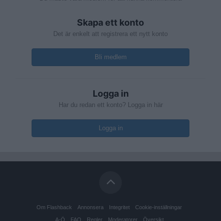
Skapa ett konto
Det är enkelt att registrera ett nytt konto
Bli medlem
Logga in
Har du redan ett konto? Logga in här
Logga in
Om Flashback
Annonsera
Integritet
Cookie-inställningar
A-Ö
FAQ
Regler
Moderatorer
Översikt