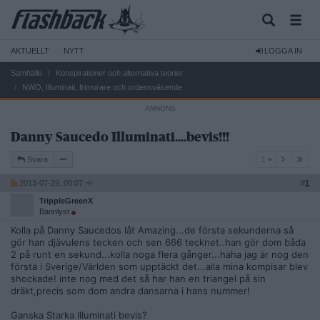
AKTUELLT
NYTT
LOGGA IN
Samhälle
Konspirationer och alternativa teorier
NWO, Illuminati, frimurare och ordensväsende
Danny Saucedo Illuminati....bevis!!!
1
Svara
1
2013-07-29, 00:07
#
1
TrippleGreenX
Bannlyst
Kolla på Danny Saucedos låt Amazing...de första sekunderna så
gör han djävulens tecken och sen 666 tecknet..han gör dom båda
2 på runt en sekund...kolla noga flera gånger...haha jag är nog den
första i Sverige/Världen som upptäckt det...alla mina kompisar blev
shockade! inte nog med det så har han en triangel på sin
dräkt,precis som dom andra dansarna i hans nummer!
Ganska Starka Illuminati bevis?