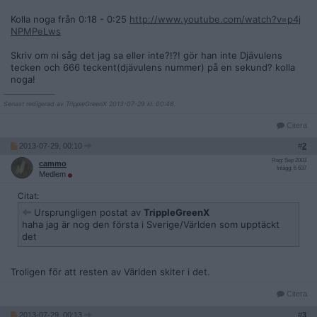
Kolla noga från 0:18 - 0:25
http://www.youtube.com/watch?v=p4j
NPMPeLws
Skriv om ni såg det jag sa eller inte?!?! gör han inte Djävulens
tecken och 666 teckent(djävulens nummer) på en sekund? kolla
noga!
__________________
Senast redigerad av TrippleGreenX 2013-07-29 kl. 00:48.
Citera
2013-07-29, 00:10
#
2
Reg: Sep 2003
cammo
Inlägg: 6 637
Medlem
Citat:
Ursprungligen postat av
TrippleGreenX
haha jag är nog den första i Sverige/Världen som upptäckt
det
Troligen för att resten av Världen skiter i det.
Citera
2013-07-29, 00:13
#
3