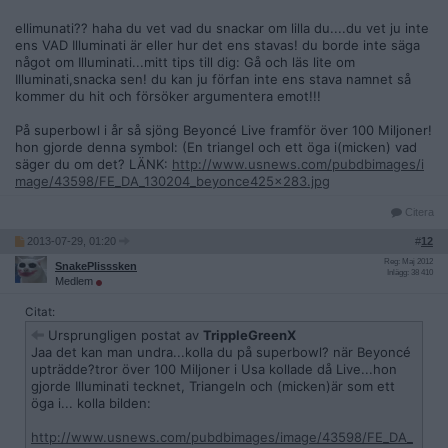
ellimunati?? haha du vet vad du snackar om lilla du....du vet ju inte
ens VAD Illuminati är eller hur det ens stavas! du borde inte säga
något om Illuminati...mitt tips till dig: Gå och läs lite om
Illuminati,snacka sen! du kan ju förfan inte ens stava namnet så
kommer du hit och försöker argumentera emot!!!
På superbowl i år så sjöng Beyoncé Live framför över 100 Miljoner!
hon gjorde denna symbol: (En triangel och ett öga i(micken) vad
säger du om det? LÄNK:
http://www.usnews.com/pubdbimages/i
mage/43598/FE_DA_130204_beyonce425x283.jpg
Citera
2013-07-29, 01:20
#
12
Reg: Maj 2012
SnakePlisssken
Inlägg: 38 410
Medlem
Citat:
Ursprungligen postat av
TrippleGreenX
Jaa det kan man undra...kolla du på superbowl? när Beyoncé
upträdde?tror över 100 Miljoner i Usa kollade då Live...hon
gjorde Illuminati tecknet, Triangeln och (micken)är som ett
öga i... kolla bilden:
http://www.usnews.com/pubdbimages/image/43598/FE_DA_