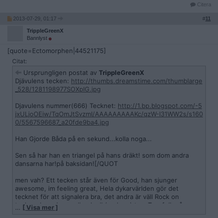
Citera
2013-07-29, 01:17
#
11
TrippleGreenX
Bannlyst
[quote=Ectomorphen|44521175]
Citat:
Ursprungligen postat av
TrippleGreenX
Djävulens tecken:
http://thumbs.dreamstime.com/thumblarge
_528/1281198977SOXplG.jpg
Djavulens nummer(666) Tecknet:
http://1.bp.blogspot.com/-5
jxULjoOEiw/TqOmJtSvzmI/AAAAAAAAAKc/qzW-I31WW2s/s160
0/5567596687_a20fde9ba4.jpg
Han Gjorde Båda på en sekund...kolla noga...
Sen så har han en triangel på hans dräkt! som dom andra
dansarna har!på baksidan![/QUOT
men vah? Ett tecken står även för Good, han sjunger
awesome, im feeling great, Hela dykarvärlden gör det
tecknet för att signalera bra, det andra är väll Rock on
tecken, han sjunger ''rockar'' (rock on) typ, Tror folk på
…
[ Visa mer ]
ellimunati på riktigt?