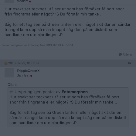
Medlem
Hur exakt ser tecknet ut? ser ut som han försöker få bort snor
från fingrarna eller något? :S Du förstår min tanke ..
Såg för ett tag sen på Green lantern eller något skit där en såndär
triangel kom upp så man knappt såg den på en diskett som
handlade om utomjordingen :P
__________________
Senast redigerad av Ectomorphen 2013-07-29 kl. 00:54.
Citera
2013-07-29, 01:03
#
7
TrippleGreenX
Bannlyst
Citat:
Ursprungligen postat av
Ectomorphen
Hur exakt ser tecknet ut? ser ut som han försöker få bort
snor från fingrarna eller något? :S Du förstår min tanke ..
Såg för ett tag sen på Green lantern eller något skit där en
såndär triangel kom upp så man knappt såg den på en diskett
som handlade om utomjordingen :P