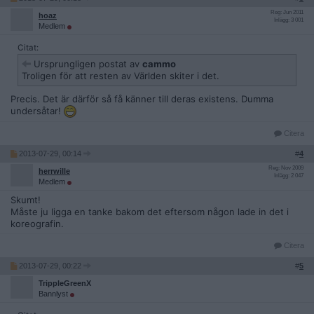
Reg: Jun 2011
hoaz
Inlägg: 3 001
Medlem
Citat:
Ursprungligen postat av
cammo
Troligen för att resten av Världen skiter i det.
Precis. Det är därför så få känner till deras existens. Dumma
undersåtar!
Citera
2013-07-29, 00:14
#
4
Reg: Nov 2009
herrwille
Inlägg: 2 047
Medlem
Skumt!
Måste ju ligga en tanke bakom det eftersom någon lade in det i
koreografin.
Citera
2013-07-29, 00:22
#
5
TrippleGreenX
Bannlyst