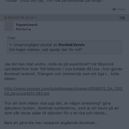
''rockar'' (rock on) typ, Tror folk på ellimunati på riktigt?
Citera
2013-07-29, 01:14
#
10
TrippleGreenX
Bannlyst
Citat:
Ursprungligen postat av
NordiskVarulv
Om ingen märker, vad spelar det för roll?
Jaa det kan man undra...kolla du på superbowl? när Beyoncé
upträdde?tror över 100 Miljoner i Usa kollade då Live...hon gjorde
Illuminati tecknet, Triangeln och (micken)är som ett öga i... kolla
bilden:
http://www.usnews.com/pubdbimages/image/43598/FE_DA_1302
04_beyonce425x283.jpg
Tror att dom måste visa upp det..av någon anledning? göra
djävulens tecken...Iluminati symbolerna...som är ett bevis på att
dom sålt deras själar till djävulen för o bli rika och kända...
Bara att göra lite mer research angående Illuminati...