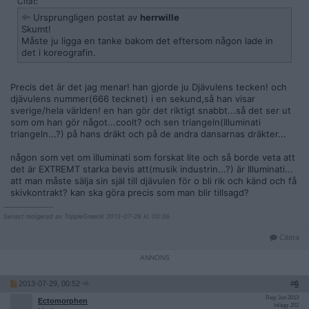
Citat:
Ursprungligen postat av
herrwille
Skumt!
Måste ju ligga en tanke bakom det eftersom någon lade in
det i koreografin.
Precis det är det jag menar! han gjorde ju Djävulens tecken! och
djävulens nummer(666 tecknet) i en sekund,så han visar
sverige/hela världen! en han gör det riktigt snabbt...så det ser ut
som om han gör något...coolt? och sen triangeln(Illuminati
triangeln...?) på hans dräkt och på de andra dansarnas dräkter...
någon som vet om illuminati som forskat lite och så borde veta att
det är EXTREMT starka bevis att(musik industrin...?) är Illuminati...
att man måste sälja sin själ till djävulen för o bli rik och känd och få
skivkontrakt? kan ska göra precis som man blir tillsagd?
__________________
Senast redigerad av TrippleGreenX 2013-07-29 kl. 00:36.
Citera
2013-07-29, 00:52
#
6
Reg: Jun 2013
Ectomorphen
Inlägg: 202