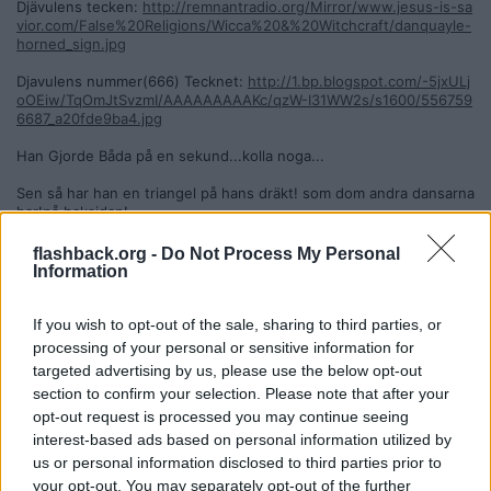
Djävulens tecken:
http://remnantradio.org/Mirror/www.jesus-is-sa
vior.com/False%20Religions/Wicca%20&%20Witchcraft/danquayle-
horned_sign.jpg
Djavulens nummer(666) Tecknet:
http://1.bp.blogspot.com/-5jxULj
oOEiw/TqOmJtSvzmI/AAAAAAAAAKc/qzW-I31WW2s/s1600/556759
6687_a20fde9ba4.jpg
Han Gjorde Båda på en sekund...kolla noga...
Sen så har han en triangel på hans dräkt! som dom andra dansarna
har!på baksidan!
__________________
Senast redigerad av TrippleGreenX 2013-07-29 kl. 01:27.
flashback.org -
Do Not Process My Personal
Information
Citera
2013-07-29, 01:08
#
8
If you wish to opt-out of the sale, sharing to third parties, or
Reg: Mar 2012
NordiskVarulv
processing of your personal or sensitive information for
Inlägg: 225
Medlem
targeted advertising by us, please use the below opt-out
section to confirm your selection. Please note that after your
Citat:
opt-out request is processed you may continue seeing
Ursprungligen postat av
TrippleGreenX
Text
interest-based ads based on personal information utilized by
us or personal information disclosed to third parties prior to
Om ingen märker, vad spelar det för roll?
your opt-out. You may separately opt-out of the further