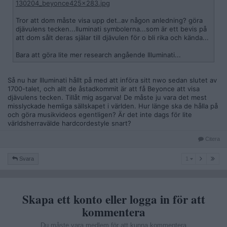
130204_beyonce425x283.jpg
Tror att dom måste visa upp det..av någon anledning? göra
djävulens tecken...Iluminati symbolerna...som är ett bevis på
att dom sålt deras själar till djävulen för o bli rika och kända...
Bara att göra lite mer research angående Illuminati...
Så nu har Illuminati hållt på med att införa sitt nwo sedan slutet av
1700-talet, och allt de åstadkommit är att få Beyonce att visa
djävulens tecken. Tillåt mig asgarva! De måste ju vara det mest
misslyckade hemliga sällskapet i världen. Hur länge ska de hålla på
och göra musikvideos egentligen? Är det inte dags för lite
världsherravälde hardcordestyle snart?
Citera
1
Svara
1
Skapa ett konto eller logga in för att
kommentera
Du måste vara medlem för att kunna kommentera