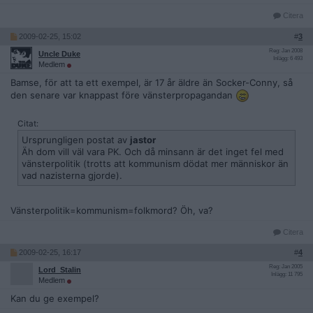
Citera
2009-02-25, 15:02
#
3
Reg: Jan 2008
Uncle Duke
Inlägg: 6 493
Medlem
Bamse, för att ta ett exempel, är 17 år äldre än Socker-Conny, så
den senare var knappast före vänsterpropagandan
Citat:
Ursprungligen postat av
jastor
Äh dom vill väl vara PK. Och då minsann är det inget fel med
vänsterpolitik (trotts att kommunism dödat mer människor än
vad nazisterna gjorde).
Vänsterpolitik=kommunism=folkmord? Öh, va?
Citera
2009-02-25, 16:17
#
4
Reg: Jan 2005
Lord_Stalin
Inlägg: 11 795
Medlem
Kan du ge exempel?