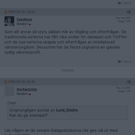
Citera
2009-02-25, 16:42
#
5
Reg: Maj 2006
Tagelberg
Inlägg: 2 330
Medlem
Som allt annat så styrs sådant här av tillgång och efterfrågan. De
traditionella serierna har fått vika undan för dataspel och TV/Film
och de nya serierna skapas och efterfrågas av intellektuell
vänsterungdom. Dessutom har de flesta utgivarna en ganska
tydlig vänsterprofil.
Citera
2009-02-25, 16:45
#
6
Reg: Jun 2007
Anckarström
Inlägg: 1 126
Medlem
Citat:
Ursprungligen postat av
Lord_Stalin
Kan du ge exempel?
Läs någon av de senare Galagoböckerna (de ges väl ut med