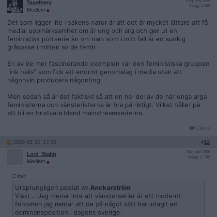
Reg: Maj 2006
Tagelberg
Inlägg: 2 330
Medlem
Det som ligger lite i sakens natur är att det är mycket lättare att få
medial uppmärksamhet om är ung och arg och ger ut en
feministisk porrserie än om man som i mitt fall är en sunkig
gråsosse i mitten av de femti.
En av de mer fascinerande exemplen var den feministiska gruppen
"ink nails" som fick ett enormt genomslag i media utan att
någonsin producera någonting.
Men sedan så är det faktiskt så att en hel del av de här unga arga
feministerna och vänsteristerna är bra på riktigt. Vilket håller på
att bli en bristvara bland mainstreamserierna.
Citera
2009-02-25, 17:39
#
12
Reg: Jan 2005
Lord_Stalin
Inlägg: 11 795
Medlem
Citat:
Ursprungligen postat av
Anckarström
Visst... Jag menar inte att vänsterserier är ett modernt
fenomen jag menar att de på något sätt har intagit en
dominansposition i dagens sverige.