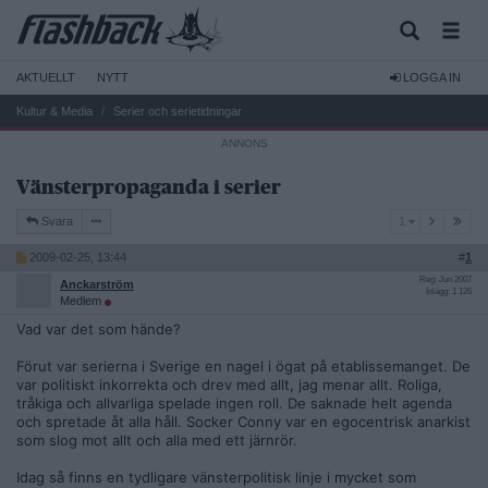
AKTUELLT
NYTT
LOGGA IN
Kultur & Media
Serier och serietidningar
Vänsterpropaganda i serier
1
Svara
1
2009-02-25, 13:44
#
1
Reg: Jun 2007
Anckarström
Inlägg: 1 126
Medlem
Vad var det som hände?
Förut var serierna i Sverige en nagel i ögat på etablissemanget. De
var politiskt inkorrekta och drev med allt, jag menar allt. Roliga,
tråkiga och allvarliga spelade ingen roll. De saknade helt agenda
och spretade åt alla håll. Socker Conny var en egocentrisk anarkist
som slog mot allt och alla med ett järnrör.
Idag så finns en tydligare vänsterpolitisk linje i mycket som