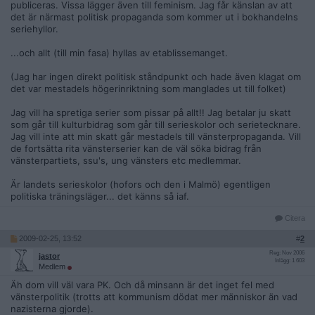
publiceras. Vissa lägger även till feminism. Jag får känslan av att
det är närmast politisk propaganda som kommer ut i bokhandelns
seriehyllor.
...och allt (till min fasa) hyllas av etablissemanget.
(Jag har ingen direkt politisk ståndpunkt och hade även klagat om
det var mestadels högerinriktning som manglades ut till folket)
Jag vill ha spretiga serier som pissar på allt!! Jag betalar ju skatt
som går till kulturbidrag som går till serieskolor och serietecknare.
Jag vill inte att min skatt går mestadels till vänsterpropaganda. Vill
de fortsätta rita vänsterserier kan de väl söka bidrag från
vänsterpartiets, ssu's, ung vänsters etc medlemmar.
Är landets serieskolor (hofors och den i Malmö) egentligen
politiska träningsläger... det känns så iaf.
Citera
2009-02-25, 13:52
#
2
Reg: Nov 2006
jastor
Inlägg: 1 603
Medlem
Äh dom vill väl vara PK. Och då minsann är det inget fel med
vänsterpolitik (trotts att kommunism dödat mer människor än vad
nazisterna gjorde).