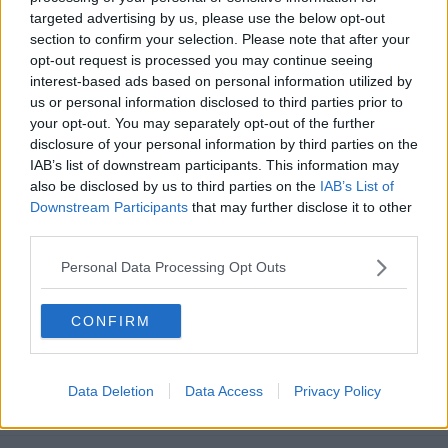
targeted advertising by us, please use the below opt-out
Citera
section to confirm your selection. Please note that after your
2009-02-25, 16:56
#
9
opt-out request is processed you may continue seeing
Reg: Apr 2002
Pojken med guldbyxorna
interest-based ads based on personal information utilized by
Inlägg: 13 824
Moderator
us or personal information disclosed to third parties prior to
Jag tycker dock att man måste ha en rätt selektiv blick för att få till
your opt-out. You may separately opt-out of the further
detta förr-nu-perspektiv som trådstarten förutsätter. Det har
disclosure of your personal information by third parties on the
länge funnits rätt gott om vänsterpolitiska serier både i Sverige
IAB’s list of downstream participants. This information may
och annorstädes, vilket man t.ex. kan konstatera i en handbok
som
The Penguin Book of Political Comics
. Vad gäller Pirinen så är
also be disclosed by us to third parties on the
IAB’s List of
måhända
Socker-Conny
inte särskilt politiskt dogmatisk men slutar
Downstream Participants
that may further disclose it to other
ju ändå i en rätt traditionell "uppgörelse" med det borgerliga
third parties.
familjeidealet, och i åtskilliga andra av Pirinens serier finns väl
också ett - om än ofta avantgardistiskt och mångtydigt -
Personal Data Processing Opt Outs
vänsterperspektiv där borgare och särskilt moderater framställs
som metafysiskt onda.
Citera
CONFIRM
2009-02-25, 17:09
#
10
Data Deletion
Data Access
Privacy Policy
Reg: Jun 2007
Anckarström
Inlägg: 1 126
Medlem