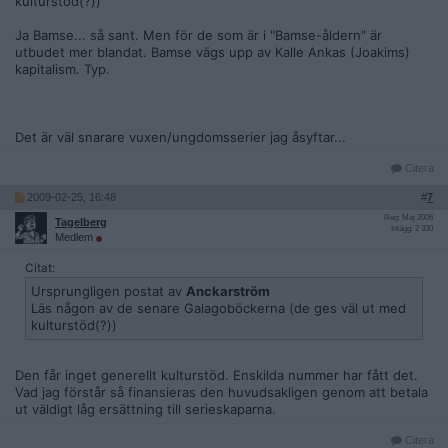
kulturstöd(?))
Ja Bamse... så sant. Men för de som är i "Bamse-åldern" är
utbudet mer blandat. Bamse vägs upp av Kalle Ankas (Joakims)
kapitalism. Typ.
Det är väl snarare vuxen/ungdomsserier jag åsyftar...
Citera
2009-02-25, 16:48
#
7
Reg: Maj 2006
Tagelberg
Inlägg: 2 330
Medlem
Citat:
Ursprungligen postat av
Anckarström
Läs någon av de senare Galagoböckerna (de ges väl ut med
kulturstöd(?))
Den får inget generellt kulturstöd. Enskilda nummer har fått det.
Vad jag förstår så finansieras den huvudsakligen genom att betala
ut väldigt låg ersättning till serieskaparna.
Citera