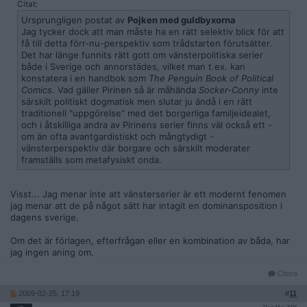
Citat:
Ursprungligen postat av
Pojken med guldbyxorna
Jag tycker dock att man måste ha en rätt selektiv blick för att
få till detta förr-nu-perspektiv som trådstarten förutsätter.
Det har länge funnits rätt gott om vänsterpolitiska serier
både i Sverige och annorstädes, vilket man t.ex. kan
konstatera i en handbok som
The Penguin Book of Political
Comics
. Vad gäller Pirinen så är måhända
Socker-Conny
inte
särskilt politiskt dogmatisk men slutar ju ändå i en rätt
traditionell "uppgörelse" med det borgerliga familjeidealet,
och i åtskilliga andra av Pirinens serier finns väl också ett -
om än ofta avantgardistiskt och mångtydigt -
vänsterperspektiv där borgare och särskilt moderater
framställs som metafysiskt onda.
Visst... Jag menar inte att vänsterserier är ett modernt fenomen
jag menar att de på något sätt har intagit en dominansposition i
dagens sverige.
Om det är förlagen, efterfrågan eller en kombination av båda, har
jag ingen aning om.
Citera
2009-02-25, 17:19
#
11