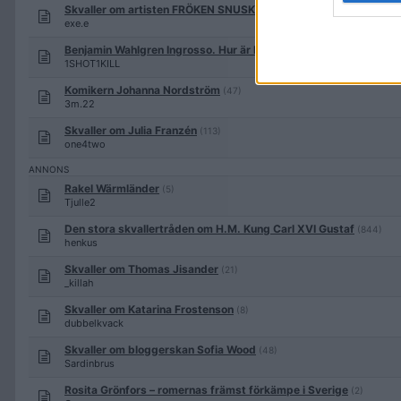
Skvaller om artisten FRÖKEN SNUSK (ny artist bakom huvan Apr
exe.e
Benjamin Wahlgren Ingrosso. Hur är han egentligen?
(63)
1SHOT1KILL
Komikern Johanna Nordström
(47)
3m.22
Skvaller om Julia Franzén
(113)
one4two
Rakel Wärmländer
(5)
Tjulle2
Den stora skvallertråden om H.M. Kung Carl XVI Gustaf
(844)
henkus
Skvaller om Thomas Jisander
(21)
_killah
Skvaller om Katarina Frostenson
(8)
dubbelkvack
Skvaller om bloggerskan Sofia Wood
(48)
Sardinbrus
Rosita Grönfors – romernas främst förkämpe i Sverige
(2)