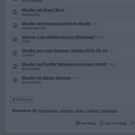
Dr.Krankentot
Skvaller om Stuart Ward
Nannegijala
Skvaller om bloggerskan Nataly Wright
(39)
agentstudent55
Vad vet vi om vildhjärnan Lars Wilderäng?
(530)
2006
Skvaller om Linda Hammar! Avliden 2026-08-04
(4)
Chrille P
Skvaller om Pernilla Wahlgren och hennes familj?
(745)
MrSandman
Skvaller om Bianca Ingrosso
(1184)
Devlindiablo
Nytt ämne
Moderatorer (5):
blomvattnare
,
evilhoney
,
oilslick
,
Carlbom
,
Parongatan
Nya inlägg
Inga nya inlägg