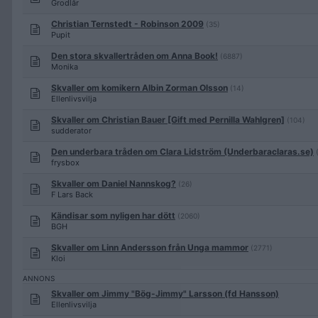
Grodlår
Christian Ternstedt - Robinson 2009
(35)
Pupit
Den stora skvallertråden om Anna Book!
(6887)
Monika
Skvaller om komikern Albin Zorman Olsson
(14)
Ellenlivsvilja
Skvaller om Christian Bauer [Gift med Pernilla Wahlgren]
(104)
sudderator
Den underbara tråden om Clara Lidström (Underbaraclaras.se)
frysbox
Skvaller om Daniel Nannskog?
(26)
F Lars Back
Kändisar som nyligen har dött
(2060)
BGH
Skvaller om Linn Andersson från Unga mammor
(2771)
Kloi
Skvaller om Jimmy "Bög-Jimmy" Larsson (fd Hansson)
Ellenlivsvilja