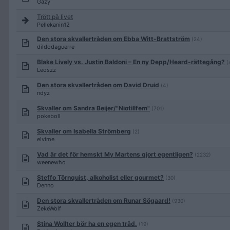
Gazy
Trött på livet
Pellekanin12
Den stora skvallertråden om Ebba Witt-Brattström
(24)
dildodaguerre
Blake Lively vs. Justin Baldoni – En ny Depp/Heard-rättegång?
(
Leoszz
Den stora skvallertråden om David Druid
(4)
ndyz
Skvaller om Sandra Beijer/"Niotillfem"
(701)
pokeboll
Skvaller om Isabella Strömberg
(2)
elvime
Vad är det för hemskt My Martens gjort egentligen?
(2232)
weenewho
Steffo Törnquist, alkoholist eller gourmet?
(30)
Denno
Den stora skvallertråden om Runar Sögaard!
(930)
ZekeWolf
Stina Wollter bör ha en egen tråd.
(19)