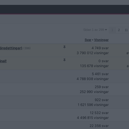
Sidan
Sidan 1 av 299
1
2
11
1
av
Svar
•
Visningar
299
öredettingar)
4 749 svar
(396)
3 790 012 visningar
a
nal!
0 svar
135 678 visningar
5 461 svar
4 788 938 visningar
259 svar
252 990 visningar
922 svar
1 621 596 visningar
12 532 svar
4 496 815 visningar
22 356 svar