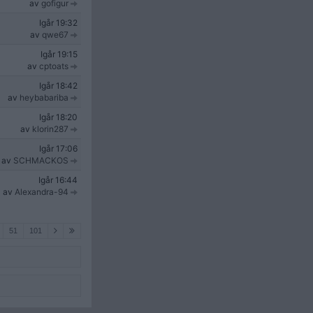
av
gofigur
Igår
19:32
av
qwe67
Igår
19:15
av
cptoats
Igår
18:42
av
heybabariba
Igår
18:20
av
klorin287
Igår
17:06
av
SCHMACKOS
Igår
16:44
av
Alexandra-94
51
101