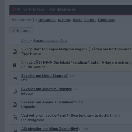
Kultur & Media
Kändisskvaller
Moderatorer (5):
blomvattnare
,
evilhoney
,
oilslick
,
Carlbom
,
Parongatan
Nytt
ämne
Ämne
•
Senast startade trådar
Viktigt:
Vart tog Kajsa Mellgren vägen? (Tråden om bortglömda f
Tippi Hedren
Viktigt:
LÄS! ►►► Om lokala "kändisar", kufar, A-lagare och origi
Cousin Cocaine
Skvaller om Linda Skugge?
(456)
M2k
Skvaller om Joachim Posener
(22)
Inkasso
Skvaller om Amanda Schulman?
(77)
byggmicke
Vad vet vi om Jackie Ferm? (Svartenbrandts dotter)
(1045)
Oldiebutgoldie
Allt skvaller om Måns Zelmerlöw!
(1864)