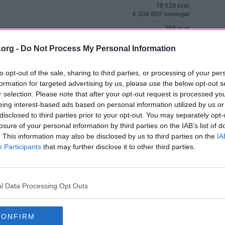
18 029 svar
4 306 600 visningar
256 svar
305 914 visningar
a
.org -
Do Not Process My Personal Information
abrott (2026-05-04)
318 svar
(27)
718 777 visningar
to opt-out of the sale, sharing to third parties, or processing of your per
209 svar
303 604 visningar
formation for targeted advertising by us, please use the below opt-out s
r selection. Please note that after your opt-out request is processed y
1 113 svar
eing interest-based ads based on personal information utilized by us or
766 521 visningar
disclosed to third parties prior to your opt-out. You may separately opt-
167 svar
losure of your personal information by third parties on the IAB’s list of
166 858 visningar
. This information may also be disclosed by us to third parties on the
IA
143 svar
Participants
that may further disclose it to other third parties.
94 558 visningar
4 122 svar
4)
1 779 404 visningar
l Data Processing Opt Outs
8 809 svar
CONFIRM
7 679 944 visningar