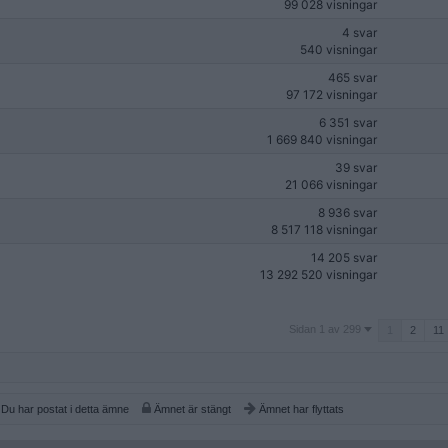
99 028 visningar
4 svar
540 visningar
465 svar
97 172 visningar
6 351 svar
1 669 840 visningar
39 svar
21 066 visningar
8 936 svar
8 517 118 visningar
14 205 svar
13 292 520 visningar
Sidan
Sidan 1 av 299
1
2
11
1
av
299
Du har postat i detta ämne
Ämnet är stängt
Ämnet har flyttats