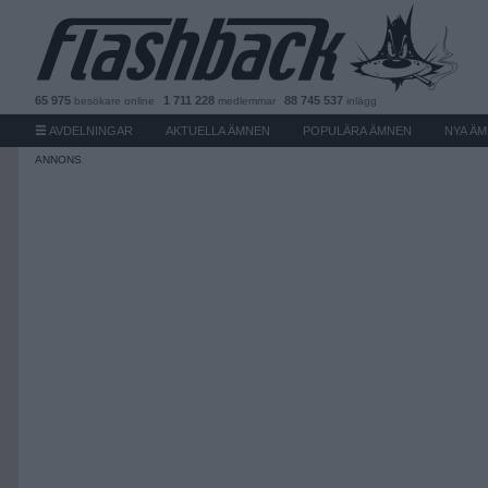
65 975
1 711 228
88 745 537
besökare
online
medlemmar
inlägg
AVDELNINGAR
AKTUELLA ÄMNEN
POPULÄRA ÄMNEN
NYA Ä