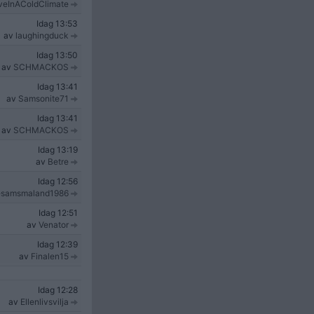
veInAColdClimate
Idag
13:53
av
laughingduck
Idag
13:50
av
SCHMACKOS
Idag
13:41
av
Samsonite71
Idag
13:41
av
SCHMACKOS
Idag
13:19
av
Betre
Idag
12:56
esamsmaland1986
Idag
12:51
av
Venator
Idag
12:39
av
Finalen15
Idag
12:28
av
Ellenlivsvilja