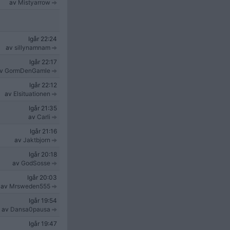
av
Mistyarrow
Igår
22:24
av
sillynamnam
Igår
22:17
av
GormDenGamle
Igår
22:12
av
Elsituationen
Igår
21:35
av
Carli
Igår
21:16
av
Jaktbjorn
Igår
20:18
av
GodSosse
Igår
20:03
av
Mrsweden555
Igår
19:54
av
Dansa0pausa
Igår
19:47