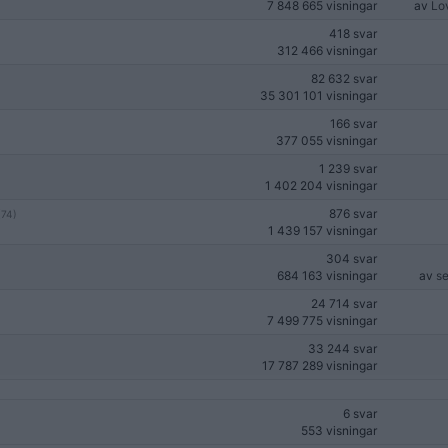
7 848 665 visningar
av
Lo
418 svar
312 466 visningar
82 632 svar
35 301 101 visningar
166 svar
377 055 visningar
1 239 svar
1 402 204 visningar
876 svar
(74)
1 439 157 visningar
304 svar
684 163 visningar
av
s
24 714 svar
7 499 775 visningar
33 244 svar
17 787 289 visningar
6 svar
553 visningar