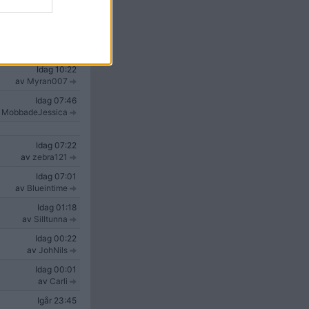
Idag
10:31
v
MobbadeJessica
Idag
10:23
av
Myran007
Idag
10:22
av
Myran007
Idag
07:46
v
MobbadeJessica
Idag
07:22
av
zebra121
Idag
07:01
av
Blueintime
Idag
01:18
av
Silltunna
Idag
00:22
av
JohNils
Idag
00:01
av
Carli
Igår
23:45