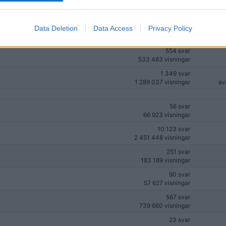
il 2025)
1 961 svar
(164)
4 108 280 visningar
a
Data Deletion
Data Access
Privacy Policy
753 svar
910 945 visningar
554 svar
533 483 visningar
1 349 svar
1 289 037 visningar
a
56 svar
66 923 visningar
10 123 svar
2 451 448 visningar
251 svar
183 189 visningar
90 svar
57 627 visningar
567 svar
739 660 visningar
23 svar