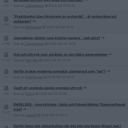
274
Svar av
Lillajag4ever
2026-08-07
01:51
"Praktikanter blev förvirrade av ordspråk" - är ordspråken på
utdöende?
440
Svar av
Detdundrar
2026-08-06
16:16
Journalister skriver som krattor numera - vad göra?
2 036
Svar av
Lillajag4ever
2026-08-05
10:13
Ord och uttryck som används av den äldre generationen
2 123
Svar av
Hurt-Åke
2026-08-04
15:32
Varför brukar moderna svenskar zigenarord som "tjej"?
111
Svar av
PeterNoster
2026-08-04
10:27
Coolt att använda gamla svenska uttryck
209
Svar av
Ördög
2026-08-03
10:39
ENGELSKA - översättning, fakta och frågeställning [Sammanfogad
tråd]
15 517
Svar av
vgebler
2026-08-01
02:11
Varför heter det västerbotten när det inte ens ligger längst ned i