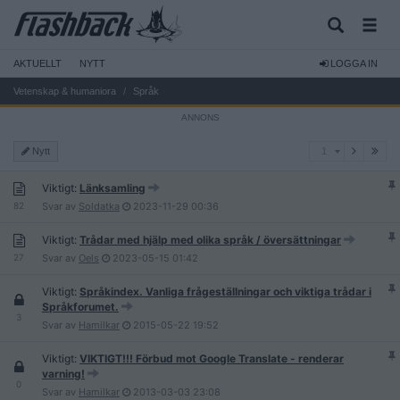
AKTUELLT
NYTT
LOGGA IN
Vetenskap & humaniora
Språk
1
Nytt
1
Viktigt:
Länksamling
82
Svar av
Soldatka
2023-11-29
00:36
Viktigt:
Trådar med hjälp med olika språk / översättningar
27
Svar av
Oels
2023-05-15
01:42
Viktigt:
Språkindex. Vanliga frågeställningar och viktiga trådar i
Språkforumet.
3
Svar av
Hamilkar
2015-05-22
19:52
Viktigt:
VIKTIGT!!! Förbud mot Google Translate - renderar
varning!
0
Svar av
Hamilkar
2013-03-03
23:08