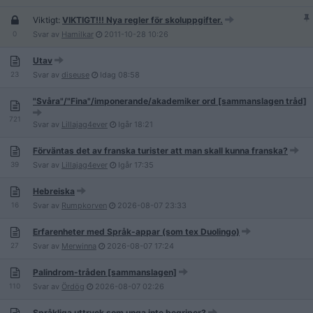
Viktigt:
VIKTIGT!!! Nya regler för skoluppgifter.
0
Svar av
Hamilkar
2011-10-28
10:26
Utav
23
Svar av
diseuse
Idag
08:58
"Svåra"/"Fina"/imponerande/akademiker ord [sammanslagen tråd]
721
Svar av
Lillajag4ever
Igår
18:21
Förväntas det av franska turister att man skall kunna franska?
39
Svar av
Lillajag4ever
Igår
17:35
Hebreiska
16
Svar av
Rumpkorven
2026-08-07
23:33
Erfarenheter med Språk-appar (som tex Duolingo)
27
Svar av
Merwinna
2026-08-07
17:24
Palindrom-tråden [sammanslagen]
110
Svar av
Ördög
2026-08-07
02:26
Språkliga uttryck som unga inte begriper?