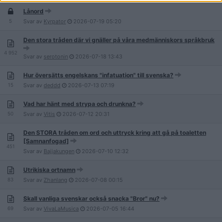
Lånord
5
Svar av
Kyrpator
2026-07-19
05:20
Den stora tråden där vi gnäller på våra medmänniskors språkbruk
4 952
Svar av
serotonin
2026-07-18
13:43
Hur översätts engelskans "infatuation" till svenska?
15
Svar av
deddd
2026-07-13
07:19
Vad har hänt med strypa och drunkna?
50
Svar av
Vitis
2026-07-12
20:31
Den STORA tråden om ord och uttryck kring att gå på toaletten
[Samnanfogad]
451
Svar av
Bajjakungen
2026-07-10
12:32
Utrikiska ortnamn
83
Svar av
Zhanlang
2026-07-08
00:15
Skall vanliga svenskar också snacka "Bror" nu?
69
Svar av
VivaLaMusica
2026-07-05
16:44