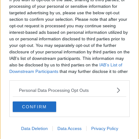
processing of your personal or sensitive information for
Ord och uttryck som du stör dig på [Sammanfogad tråd]
targeted advertising by us, please use the below opt-out
3 841
Svar av
Schnauze
2026-07-25
12:09
section to confirm your selection. Please note that after your
opt-out request is processed you may continue seeing
Borde inte tyskan ha engelskans plats?
interest-based ads based on personal information utilized by
159
Svar av
Eoppoyz
2026-07-25
10:12
us or personal information disclosed to third parties prior to
Vackra tyska ord — vilket ord tycker du är det vackraste?
your opt-out. You may separately opt-out of the further
76
Svar av
kalleanka-kille
2026-07-24
12:03
disclosure of your personal information by third parties on the
IAB’s list of downstream participants. This information may
Hur uppmuntra unga att behålla sina dialekter?
also be disclosed by us to third parties on the
IAB’s List of
26
Svar av
Dranghoff
2026-07-22
17:53
Downstream Participants
that may further disclose it to other
third parties.
Personal Data Processing Opt Outs
Anglicismhatartråden (sammanfogad tråd)
1 933
Svar av
Lillajag4ever
2026-07-22
09:32
CONFIRM
Skånska - svåraste dialekten att härma?
35
Svar av
GreffueAnthonius
2026-07-21
19:10
Svensk språkpurism - Hur hade språket låtit idag?
Data Deletion
Data Access
Privacy Policy
6
Svar av
Roerlig
2026-07-21
17:35