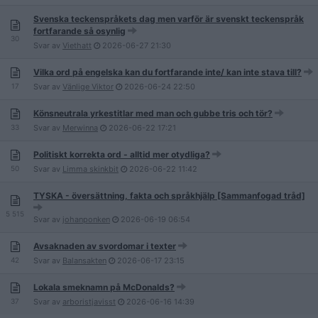
Svenska teckenspråkets dag men varför är svenskt teckenspråk
fortfarande så osynlig
30
Svar av
Viethatt
2026-06-27
21:30
Vilka ord på engelska kan du fortfarande inte/ kan inte stava till?
17
Svar av
Vänlige Viktor
2026-06-24
22:50
Könsneutrala yrkestitlar med man och gubbe tris och tör?
33
Svar av
Merwinna
2026-06-22
17:21
Politiskt korrekta ord - alltid mer otydliga?
50
Svar av
Limma skinkbit
2026-06-22
11:42
TYSKA - översättning, fakta och språkhjälp [Sammanfogad tråd]
5 515
Svar av
johanponken
2026-06-19
06:54
Avsaknaden av svordomar i texter
42
Svar av
Balansakten
2026-06-17
23:15
Lokala smeknamn på McDonalds?
37
Svar av
arboristjavisst
2026-06-16
14:39