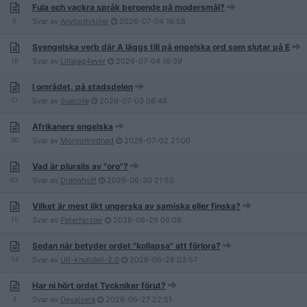
Fula och vackra språk beroende på modersmål?
8
Svar av
Anybodykiller
2026-07-04
16:58
Svengelska verb där A läggs till på engelska ord som slutar på E
16
Svar av
Lillajag4ever
2026-07-04
16:39
I området, på stadsdelen
17
Svar av
Suecote
2026-07-03
08:48
Afrikaners engelska
30
Svar av
Morgonrodnad
2026-07-02
21:00
Vad är pluralis av "oro"?
62
Svar av
Dranghoff
2026-06-30
21:50
Vilket är mest likt ungerska av samiska eller finska?
10
Svar av
PeterNoster
2026-06-29
06:08
Sedan när betyder ordet "kollapsa" att förlora?
14
Svar av
Ulf-Knulldell-2.0
2026-06-28
03:57
Har ni hört ordet Tyckniker förut?
4
Svar av
Devalvera
2026-06-27
22:51