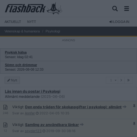
AKTUELLT
NYTT
LOGGA IN
Vetenskap & humaniora
Psykologi
Psykisk hälsa
Senast: Idag 02:41
Sömn och drömmar
Senast: 2026-08-08 12:33
1
Nytt
1
Läs innan du postar i Psykologi
Allmänt meddelande
(2025-06-06)
Viktigt:
Den enda tråden för skoluppgifter i psykologi: allmänt
246
Svar av
Annfer
2022-04-05
10:35
Viktigt:
Samling av användbara länkar
12
Svar av
spyder123
2019-09-30
08:16