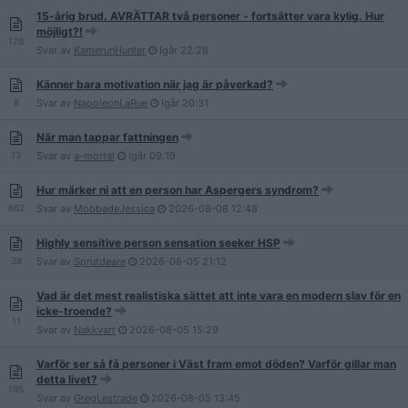
15-årig brud. AVRÄTTAR två personer - fortsätter vara kylig. Hur
möjligt?!
178
Svar av
KamerunHunter
Igår
22:28
Känner bara motivation när jag är påverkad?
8
Svar av
NapoleonLaRue
Igår
20:31
När man tappar fattningen
13
Svar av
a-mortal
Igår
09:19
Hur märker ni att en person har Aspergers syndrom?
662
Svar av
MobbadeJessica
2026-08-08
12:48
Highly sensitive person sensation seeker HSP
38
Svar av
Sprutdeare
2026-08-05
21:12
Vad är det mest realistiska sättet att inte vara en modern slav för en
icke-troende?
11
Svar av
Nakkvarr
2026-08-05
15:29
Varför ser så få personer i Väst fram emot döden? Varför gillar man
detta livet?
195
Svar av
GregLestrade
2026-08-05
13:45