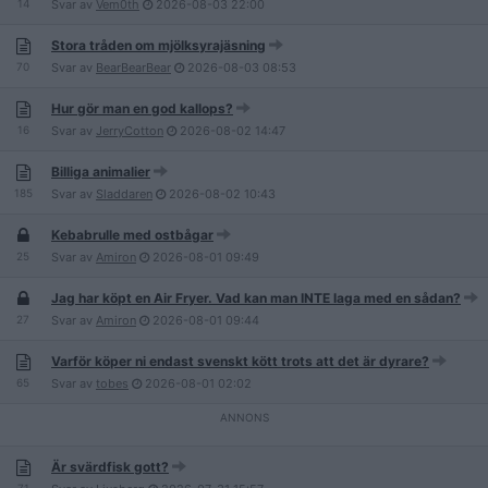
14
Svar av
Vem0th
2026-08-03
22:00
Stora tråden om mjölksyrajäsning
70
Svar av
BearBearBear
2026-08-03
08:53
Hur gör man en god kallops?
16
Svar av
JerryCotton
2026-08-02
14:47
Billiga animalier
185
Svar av
Sladdaren
2026-08-02
10:43
Kebabrulle med ostbågar
25
Svar av
Amiron
2026-08-01
09:49
Jag har köpt en Air Fryer. Vad kan man INTE laga med en sådan?
27
Svar av
Amiron
2026-08-01
09:44
Varför köper ni endast svenskt kött trots att det är dyrare?
65
Svar av
tobes
2026-08-01
02:02
Är svärdfisk gott?