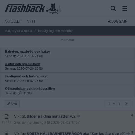
AKTUELLT
NYTT
LOGGA IN
Mat, dryck & tobak
Matlagning och metoder
Bakning, matbröd och kakor
Senast: 2026-07-16 21:08
Dieter och specialkost
Senast: 2026-07-29 13:50
Färdigmat och halvfabrikat
Senast: 2026-08-02 07:50
Köksredskap och inköpsställen
Senast: Igår 19:08
1
Nytt
1
Viktigt:
Bilder på dina maträtter v.2
19 172
Svar av
liten.igelkott
2026-08-02
17:37
Viktigt:
KORTA HÅLLBARHETSFRÅGOR aka "Kan jag äta detta?"