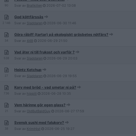
90
Svar av
Brallkillen
2026-07-02
13:08
God köttfärssås
2 146
Svar av
Sladdaren
2026-06-30
11:46
Göra råbiff (tartar) på ekologiskt gräsbetes nötfärs?
34
Svar av
448
2026-06-29
21:50
Vad äter ni till frukost och varför ?
538
Svar av
Sladdaren
2026-06-29
20:03
Heintz Ketchup
27
Svar av
Sladdaren
2026-06-29
19:55
Korv med bröd - vad smetar ni på?
736
Svar av
hippili
2026-06-28
10:35
Vem härinne gör egen glass?
21
Svar av
OldButBaldGuy
2026-06-27
17:59
Svensk sushi med falukorv?
38
Svar av
KrimHist
2026-06-25
19:27