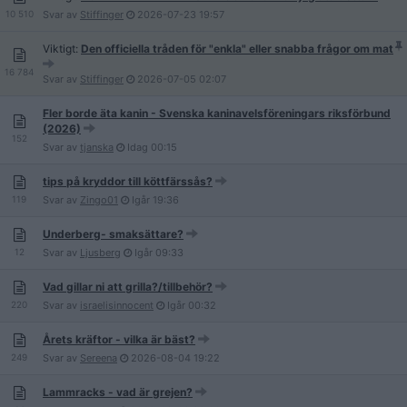
10 510
Svar av
Stiffinger
2026-07-23
19:57
Viktigt:
Den officiella tråden för "enkla" eller snabba frågor om mat
16 784
Svar av
Stiffinger
2026-07-05
02:07
Fler borde äta kanin - Svenska kaninavelsföreningars riksförbund
(2026)
152
Svar av
tjanska
Idag
00:15
tips på kryddor till köttfärssås?
119
Svar av
Zingo01
Igår
19:36
Underberg- smaksättare?
12
Svar av
Ljusberg
Igår
09:33
Vad gillar ni att grilla?/tillbehör?
220
Svar av
israelisinnocent
Igår
00:32
Årets kräftor - vilka är bäst?
249
Svar av
Sereena
2026-08-04
19:22
Lammracks - vad är grejen?