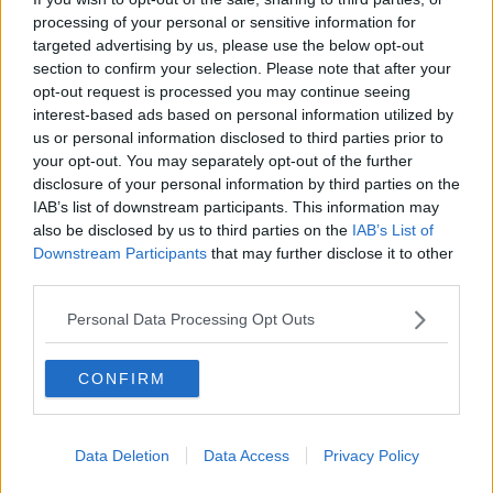
42
Svar av
Sladdaren
2026-07-22
19:34
processing of your personal or sensitive information for
targeted advertising by us, please use the below opt-out
Dagens I-landsproblem
section to confirm your selection. Please note that after your
21
Svar av
Sladdaren
2026-07-22
19:29
opt-out request is processed you may continue seeing
interest-based ads based on personal information utilized by
The church of makrill i tomatsås.
us or personal information disclosed to third parties prior to
700
Svar av
Sladdaren
2026-07-22
10:07
your opt-out. You may separately opt-out of the further
disclosure of your personal information by third parties on the
Omelett-tråden!
IAB’s list of downstream participants. This information may
64
Svar av
Sladdaren
2026-07-20
20:28
also be disclosed by us to third parties on the
IAB’s List of
Behöver snabbt tips; vad göra av bönor till en vegetarian?
Downstream Participants
that may further disclose it to other
29
Svar av
christer-ulfbaage
2026-07-20
10:17
third parties.
Mat som är eller nästan är godare dagen efter
Personal Data Processing Opt Outs
147
Svar av
448
2026-07-17
17:16
CONFIRM
När ska man INTE använda sås till pizzan?
59
Svar av
Intimkontakt
2026-07-15
12:35
Data Deletion
Data Access
Privacy Policy
Hur rosta solroskärnor bäst?