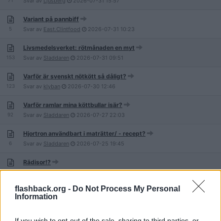
71
Svar av
Ljusberg
2026-07-31
15:57
Variant på pannbiff
5
Svar av
East.Clintfood
2026-07-31
10:23
Livsmedelsverket: rötmånaden en myt
153
Svar av
Sladdaren
2026-07-31
09:51
Varför är svenskt nötkött så dåligt?
123
Svar av
klyban
2026-07-30
12:46
Varför ramlar mina köttbullar isär?
92
Svar av
Sladdaren
2026-07-27
22:03
Hjortron användbart i maträtter/ - recept?
6
Svar av
Sladdaren
2026-07-25
19:45
Rädisor!?
14
Svar av
Sladdaren
2026-07-24
07:41
flashback.org -
Do Not Process My Personal
Pizza på ungsplåt - Vad har ni på?
Information
74
Svar av
Vem0th
2026-07-23
23:58
Jimpan lagar mat
If you wish to opt-out of the sale, sharing to third parties, or