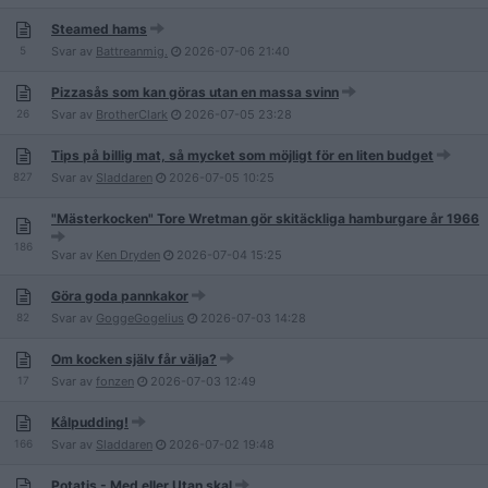
Steamed hams
5
Svar av
Battreanmig.
2026-07-06
21:40
Pizzasås som kan göras utan en massa svinn
26
Svar av
BrotherClark
2026-07-05
23:28
Tips på billig mat, så mycket som möjligt för en liten budget
827
Svar av
Sladdaren
2026-07-05
10:25
"Mästerkocken" Tore Wretman gör skitäckliga hamburgare år 1966
186
Svar av
Ken Dryden
2026-07-04
15:25
Göra goda pannkakor
82
Svar av
GoggeGogelius
2026-07-03
14:28
Om kocken själv får välja?
17
Svar av
fonzen
2026-07-03
12:49
Kålpudding!
166
Svar av
Sladdaren
2026-07-02
19:48
Potatis - Med eller Utan skal