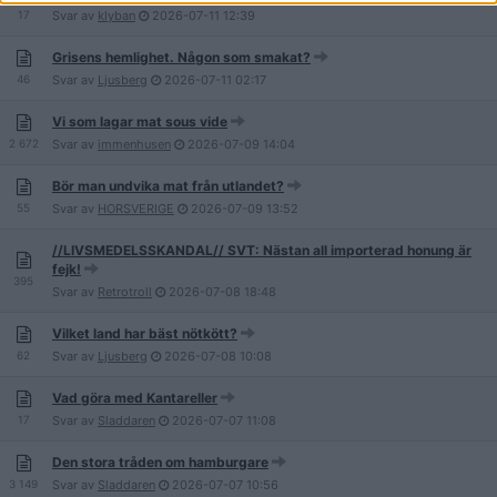
17
Svar av
klyban
2026-07-11
12:39
Grisens hemlighet. Någon som smakat?
46
Svar av
Ljusberg
2026-07-11
02:17
Vi som lagar mat sous vide
2 672
Svar av
immenhusen
2026-07-09
14:04
Bör man undvika mat från utlandet?
55
Svar av
HORSVERIGE
2026-07-09
13:52
//LIVSMEDELSSKANDAL// SVT: Nästan all importerad honung är
fejk!
395
Svar av
Retrotroll
2026-07-08
18:48
Vilket land har bäst nötkött?
62
Svar av
Ljusberg
2026-07-08
10:08
Vad göra med Kantareller
17
Svar av
Sladdaren
2026-07-07
11:08
Den stora tråden om hamburgare
3 149
Svar av
Sladdaren
2026-07-07
10:56