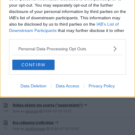
your opt-out. You may separately opt-out of the further
212
Svar av
OceanDeep
2026-07-14
21:00
disclosure of your personal information by third parties on the
Du vet att du är en flashbackare när du...
IAB’s list of downstream participants. This information may
603
Svar av
OceanDeep
2026-07-14
20:55
also be disclosed by us to third parties on the
IAB’s List of
Downstream Participants
that may further disclose it to other
Roliga saker att hitta på när man går på dejt med en tjockis
third parties.
64
Svar av
-GG
2026-07-10
08:22
Personal Data Processing Opt Outs
Alla barnen skämt efterlyses! - Samlingstråd/Mod
473
Svar av
MobbadeJessica
2026-07-09
13:59
CONFIRM
Valet 2026: Ärliga valaffisher och slogans
19
Svar av
DoktorNo
2026-07-09
07:40
Data Deletion
Data Access
Privacy Policy
Originalen i Östersund.
538
Svar av
Beardbox
2026-07-07
21:50
Roliga skämt om svarta ("negerskämt")
110
Svar av
gersman
2026-07-07
17:27
Era roligaste trolltrådar
11
Svar av
VoidEngineer
2026-07-02
13:52