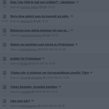
Dina "Hur FAN är det ens möjligt?"- händelser
20
Svar av
zombie-nation
Igår
13:23
Skriv dina skämt som du kommit på själv.
3 445
Svar av
HepCat-X
Igår
13:12
Böckerna som aldrig kommer att ges ut...
818
Svar av
LaurentiusLucidor
Igår
10:51
Skämt om lastbilen som körde in i Pridetåget
7
Svar av
KlappMungon
2026-08-03
22:48
Istället för Pridetåget
11
Svar av
MrWin
2026-08-03
13:19
Tråden där vi skämtar om fartygskollision utanför Tjörn
8
Svar av
TouchMyShadow
2026-08-03
11:35
Yohay Sponder, Israelisk komiker
1
Svar av
Lavande
2026-08-02
15:15
Lika som bär?
930
Svar av
DeFiredragon
2026-08-02
02:18