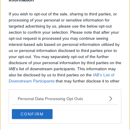
Kändisskvaller
Senast: Idag 00:42
If you wish to opt-out of the sale, sharing to third parties, or
Litteratur
processing of your personal or sensitive information for
Senast: Igår 17:42
targeted advertising by us, please use the below opt-out
Egna texter: noveller och lyrik
section to confirm your selection. Please note that after your
Senast: Igår 14:03
opt-out request is processed you may continue seeing
Medier och journalistik
Senast: Idag 01:05
interest-based ads based on personal information utilized by
us or personal information disclosed to third parties prior to
Musik
Senast: Idag 00:43
your opt-out. You may separately opt-out of the further
disclosure of your personal information by third parties on the
Egen musik: feedback
Senast: 2026-07-23 11:50
IAB’s list of downstream participants. This information may
also be disclosed by us to third parties on the
IAB’s List of
Egen musik: teknik, instrument, inköp och produktion
Senast: 2026-08-06 10:51
Downstream Participants
that may further disclose it to other
third parties.
Festivaler och spelningar
Senast: Igår 23:47
Personal Data Processing Opt Outs
Musik: listor, rekommendationer och omröstningar
Senast: Igår 23:50
Radio och Podcast
CONFIRM
Senast: Igår 23:42
Reklam och marknadsföring
Senast: Igår 17:43