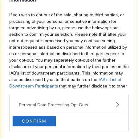
Kändisskvaller
Senast: Idag 05:37
If you wish to opt-out of the sale, sharing to third parties, or
Litteratur
processing of your personal or sensitive information for
Senast: Idag 02:07
targeted advertising by us, please use the below opt-out
Egna texter: noveller och lyrik
section to confirm your selection. Please note that after your
Senast: Igår 14:03
opt-out request is processed you may continue seeing
Medier och journalistik
Senast: Idag 05:19
interest-based ads based on personal information utilized by
us or personal information disclosed to third parties prior to
Musik
Senast: Idag 00:43
your opt-out. You may separately opt-out of the further
disclosure of your personal information by third parties on the
Egen musik: feedback
Senast: 2026-07-23 11:50
IAB’s list of downstream participants. This information may
also be disclosed by us to third parties on the
IAB’s List of
Egen musik: teknik, instrument, inköp och produktion
Senast: 2026-08-06 10:51
Downstream Participants
that may further disclose it to other
third parties.
Festivaler och spelningar
Senast: Igår 23:47
Personal Data Processing Opt Outs
Musik: listor, rekommendationer och omröstningar
Senast: Igår 23:50
Radio och Podcast
CONFIRM
Senast: Idag 03:00
Reklam och marknadsföring
Senast: Idag 05:51