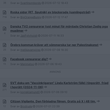
38
Svar av
SvartInombords
2026-07-12
18:43
Ryska sidor (RT, Sputnik) ev blockerade (samlingstråd)
716
Svar av
BigOrangeBunny
2026-07-12
17:47
Danska TV2 censurerar tyst minut för mördade Christian Zedig pga
muslimer
4
Svar av
JanFyhrholdt
2026-07-11
16:33
Örebro kommun kräver att sömmerska tar ner Palestinakonst
25
Svar av
melikevampires
2026-07-08
16:30
Facebook censurerar dig?
15
Svar av
Merimetso
2026-07-06
19:43
SVT doku om "Vaccinkrigaren" Linda Karlström fälld i tingsrätt, friad
i hovrätt (2024-11-06)
271
Svar av
korrektamund0
2026-07-06
09:10
Citizen Vigilante. Den förbjudna filmen. Gratis på X i 48 tim.
12
Svar av
Brodrude
2026-07-01
22:39