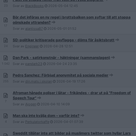
23
Svar av
BlackBooks
2026-05-04
12:45
Bör det införas en ny regel i brottsbalken som syftar till att stoppa
oönskade yttranden?
17
Svar av
alanlissa87
2026-05-01
01:52
SD-politiker kritiserade gayflagga – döms för åsiktsbrott
24
Svar av
Engineer
2026-04-28
12:51
Dan Park - satirkonstnär - häktningar (sammanslagen)
1 042
Svar av
pandark23
2026-04-24
23:35
Pedro Sanchez: Förbjud anonymitet på sociala medier
255
Svar av
din.mats.i.skolan
2026-04-19
17:26
Afroman hånade poliser i låtar - frikändes - drar ut på "Freedom of
Speech Tour"
7
Svar av
Ajogen
2026-04-10
14:09
Man ska inte kvälja dom – varför inte?
4
Svar av
Perkulatorkaffe
2026-04-01
07:39
Sweddit tillåter inte att bilder på muslimers twitter som hyllar Lars