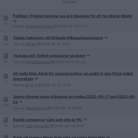
Politiker i Finland riskerar sex års fängelse för att ha citerat Bibeln
70
Svar av
GreffueAnthonius
2026-05-14
20:12
Tobias Hubinette vill förbjuda Killinggängetsketch
143
Svar av
Ograst
2026-05-14
19:37
Youtube och Twitch censurerar så skevt
12
Svar av
HipToBeSquare
2026-05-14
02:40
Att kalla Nick Alinia för nazistpyssling i en podd är inte förtal enligt
tingsrätten
71
Svar av
bl-gr-n
2026-05-12
12:47
Jimmy Kimmel show stängdes av mellan 2025-09-17 och 2025-09-
22
1 561
Svar av
Abetterworld
2026-05-12
06:00
Reddit censurerar sånt som inte är PK.
38
Svar av
Clas-Ohlson80
2026-05-04
16:47
Putin vill stoppa filmer från väst på ryska biografer