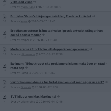
Vilks död visas
24
Svar av
rtyu12345
2026-03-31
18:09
Brittiska Ofcom's härjningar i världen, Flashback nästa?
16
Svar av
Yayoi
2026-03-25
19:46
Erdoğan arresterar främsta rivalen i presidentvalet stänger han
också sociala medier
25
Svar av
rrpiper
2026-03-24
11:40
Moderaterna i Stockholm vill stoppa Kneecap-konsert
13
Svar av
glimmande
2026-03-22
17:39
Ex-imam: ”Böneutropet ska proklamera islams makt över en stad -
rösta nej!
11
Svar av
Ratad
2026-03-18
10:52
Varför kan man dömas för förtal även om det man säger är sant?
46
Svar av
Firewaia
2026-03-17
19:37
SVT klipper om Max Martins tal
4
Svar av
brianmolko
2026-03-14
10:46