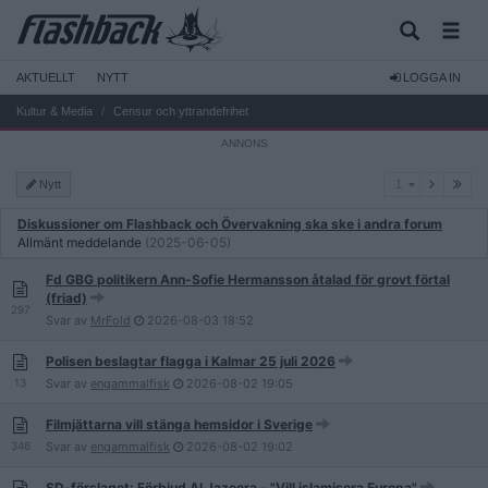
AKTUELLT
NYTT
LOGGA IN
Kultur & Media
Censur och yttrandefrihet
1
Nytt
1
Diskussioner om Flashback och Övervakning ska ske i andra forum
Allmänt meddelande
(2025-06-05)
Fd GBG politikern Ann-Sofie Hermansson åtalad för grovt förtal
(friad)
297
Svar av
MrFold
2026-08-03
18:52
Polisen beslagtar flagga i Kalmar 25 juli 2026
13
Svar av
engammalfisk
2026-08-02
19:05
Filmjättarna vill stänga hemsidor i Sverige
346
Svar av
engammalfisk
2026-08-02
19:02
SD-förslaget: Förbjud Al Jazeera – "Vill islamisera Europa"