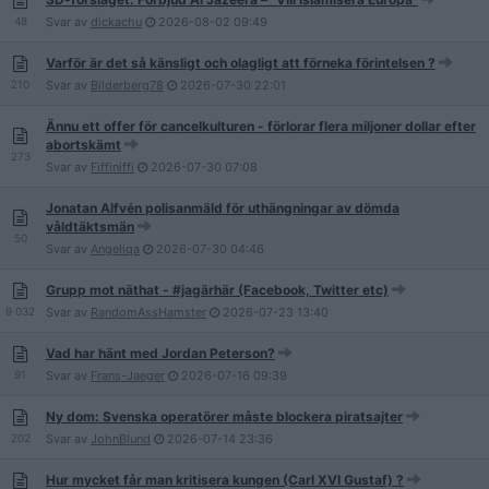
48
Svar av
dickachu
2026-08-02
09:49
Varför är det så känsligt och olagligt att förneka förintelsen ?
210
Svar av
Bilderberg78
2026-07-30
22:01
Ännu ett offer för cancelkulturen - förlorar flera miljoner dollar efter
abortskämt
273
Svar av
Fiffiniffi
2026-07-30
07:08
Jonatan Alfvén polisanmäld för uthängningar av dömda
våldtäktsmän
50
Svar av
Angeliqa
2026-07-30
04:46
Grupp mot näthat - #jagärhär (Facebook, Twitter etc)
9 032
Svar av
RandomAssHamster
2026-07-23
13:40
Vad har hänt med Jordan Peterson?
91
Svar av
Frans-Jaeger
2026-07-16
09:39
Ny dom: Svenska operatörer måste blockera piratsajter
202
Svar av
JohnBlund
2026-07-14
23:36
Hur mycket får man kritisera kungen (Carl XVI Gustaf) ?