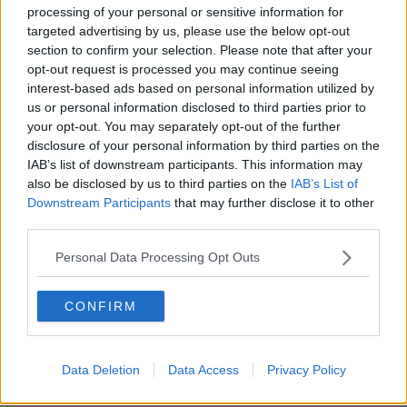
102
Svar av
VivaLaMusica
2026-06-11
09:58
processing of your personal or sensitive information for
targeted advertising by us, please use the below opt-out
Henrik Jönsson, Aron Flam och Jan Emanuel stoppas av Folkets hus i
section to confirm your selection. Please note that after your
Borlänge
opt-out request is processed you may continue seeing
209
Svar av
Cadell
2026-06-09
20:06
interest-based ads based on personal information utilized by
us or personal information disclosed to third parties prior to
Samnytt raderar kvinnofientliga kommentarer
your opt-out. You may separately opt-out of the further
13
Svar av
GoggeGogelius
2026-05-29
22:02
disclosure of your personal information by third parties on the
IAB’s list of downstream participants. This information may
Internet krymper. Google och Bing censurerar över 99% av alla
sökresultat
also be disclosed by us to third parties on the
IAB’s List of
174
Svar av
MpunktM
2026-05-26
17:57
Downstream Participants
that may further disclose it to other
third parties.
Joakim Lamotte hängde ut handläggare, problem i systemet?
15
Svar av
Anonym555
2026-05-25
22:40
Personal Data Processing Opt Outs
Keir Starmer inför censur i England, yttrandefrihet är ingen rättighet
CONFIRM
32
Svar av
Merimetso
2026-05-24
20:53
Man åtalas för att ha skrivit ”Fy fan vad äckligt” om dragqueens på
Facebook (2025-02-25)
Data Deletion
Data Access
Privacy Policy
426
Svar av
social.newbie
2026-05-20
03:44