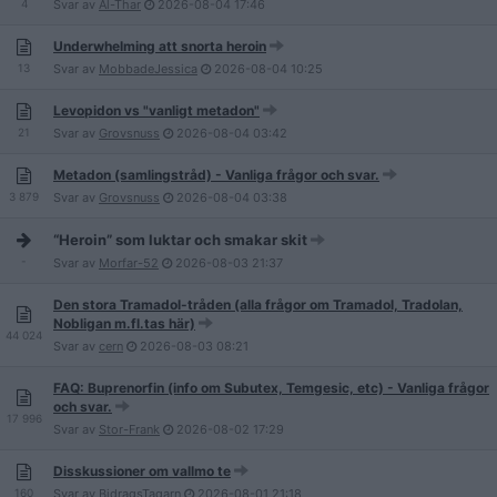
4
Svar av
Al-Thar
2026-08-04
17:46
Underwhelming att snorta heroin
13
Svar av
MobbadeJessica
2026-08-04
10:25
Levopidon vs "vanligt metadon"
21
Svar av
Grovsnuss
2026-08-04
03:42
Metadon (samlingstråd) - Vanliga frågor och svar.
3 879
Svar av
Grovsnuss
2026-08-04
03:38
“Heroin” som luktar och smakar skit
-
Svar av
Morfar-52
2026-08-03
21:37
Den stora Tramadol-tråden (alla frågor om Tramadol, Tradolan,
Nobligan m.fl.tas här)
44 024
Svar av
cern
2026-08-03
08:21
FAQ: Buprenorfin (info om Subutex, Temgesic, etc) - Vanliga frågor
och svar.
17 996
Svar av
Stor-Frank
2026-08-02
17:29
Disskussioner om vallmo te
160
Svar av
BidragsTagarn
2026-08-01
21:18