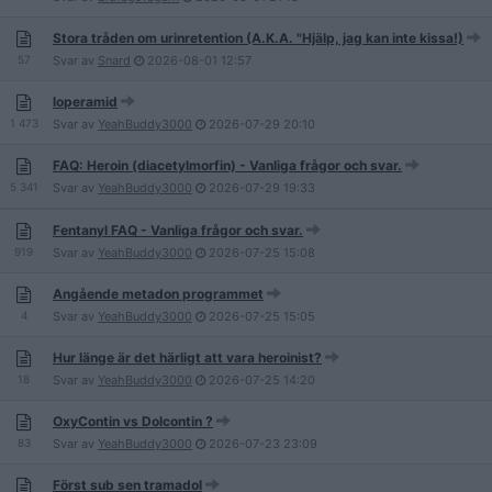
Stora tråden om urinretention (A.K.A. "Hjälp, jag kan inte kissa!)
57
Svar av
Snard
2026-08-01
12:57
loperamid
1 473
Svar av
YeahBuddy3000
2026-07-29
20:10
FAQ: Heroin (diacetylmorfin) - Vanliga frågor och svar.
5 341
Svar av
YeahBuddy3000
2026-07-29
19:33
Fentanyl FAQ - Vanliga frågor och svar.
919
Svar av
YeahBuddy3000
2026-07-25
15:08
Angående metadon programmet
4
Svar av
YeahBuddy3000
2026-07-25
15:05
Hur länge är det härligt att vara heroinist?
18
Svar av
YeahBuddy3000
2026-07-25
14:20
OxyContin vs Dolcontin ?
83
Svar av
YeahBuddy3000
2026-07-23
23:09
Först sub sen tramadol