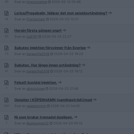
40
Svar av
lingonsvenne
2026-05-13
00:46
Lyrica/Pregabalin, hjälper det mot opioidavtändning?
16
Svar av
Fluclazolam
2026-05-02
13:31
Heroin första gången snart
93
Svar av
su9741
2026-04-25
22:27
Subutex injektion försvinner från Sverige
73
Svar av
barasofta2018
2026-04-25
19:29
Subutex. Hur länge innan avtändning?
41
Svar av
barasofta2018
2026-04-25
19:12
Felsatt buvidal injektion.
7
Svar av
absolutswe
2026-04-22
01:49
Opioider i KÖPENHAMN (samlingstråd)/mod
530
Svar av
weedommm
2026-04-21
04:05
Ni som brukar tramadol dagligen.
7
Svar av
Buskkungen12
2026-04-20
00:13