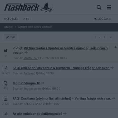
AKTUELLT
NYTT
LOGGA IN
Droger
Opiater och andra opioider
1
Nytt
1
Viktigt:
Viktiga trådar i Opiater och andra opioider, sök innan ni
postar.
0
Svar av
Morfar-52
2025-06-06
18:47
FAQ: Oxikodon/Oxycontin & Oxynorm - Vanliga frågor och svar.
12 591
Svar av
Andsved
Idag
18:39
Mgm-15/mgm-16
435
Svar av
lingonsvenne
Idag
06:30
FAQ: Cocillana (etylmorfin i allmänhet) - Vanliga frågor och svar.
2 339
Svar av
KANGFLAKKA
Igår
16:27
Är alla opioider aptitdämpande?