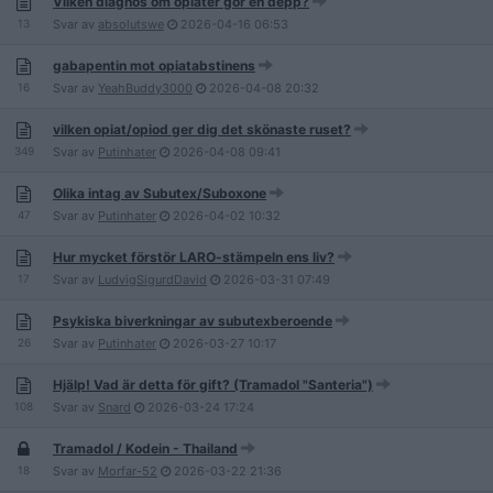
Vilken diagnos om opiater gör en depp?
13
Svar av
absolutswe
2026-04-16
06:53
gabapentin mot opiatabstinens
16
Svar av
YeahBuddy3000
2026-04-08
20:32
vilken opiat/opiod ger dig det skönaste ruset?
349
Svar av
Putinhater
2026-04-08
09:41
Olika intag av Subutex/Suboxone
47
Svar av
Putinhater
2026-04-02
10:32
Hur mycket förstör LARO-stämpeln ens liv?
17
Svar av
LudvigSigurdDavid
2026-03-31
07:49
Psykiska biverkningar av subutexberoende
26
Svar av
Putinhater
2026-03-27
10:17
Hjälp! Vad är detta för gift? (Tramadol "Santeria")
108
Svar av
Snard
2026-03-24
17:24
Tramadol / Kodein - Thailand
18
Svar av
Morfar-52
2026-03-22
21:36