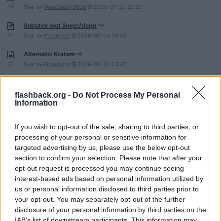
20
Svar av
YeahBuddy3000
2026-07-23
22:29
Subutex mot ånger/depp
57
Svar av
Putinhater
2026-06-24
09:48
Alternativ Kratom
21
Svar av
Flouvonne
2026-06-20
23:36
Knappt någon avtändning från tramadol?
3
Svar av
Siggelinasson
2026-06-14
23:56
flashback.org -
Do Not Process My Personal
Information
Vad händer när en heroinmissbrukare hamnar i fängelse
125
Svar av
Ulf-Knulldell-2.0
2026-06-10
22:09
If you wish to opt-out of the sale, sharing to third parties, or
processing of your personal or sensitive information for
Nitazener och de falska tabletter (Oxycontin, Oxymorfon) som säljs
targeted advertising by us, please use the below opt-out
med ämnet i sig
83
section to confirm your selection. Please note that after your
Svar av
Flouvonne
2026-06-07
17:15
opt-out request is processed you may continue seeing
Tianeptine
interest-based ads based on personal information utilized by
213
Svar av
Asagne
2026-06-06
19:18
us or personal information disclosed to third parties prior to
your opt-out. You may separately opt-out of the further
Fentanyl plåster
disclosure of your personal information by third parties on the
3
Svar av
YeahBuddy3000
2026-06-05
11:12
IAB’s list of downstream participants. This information may