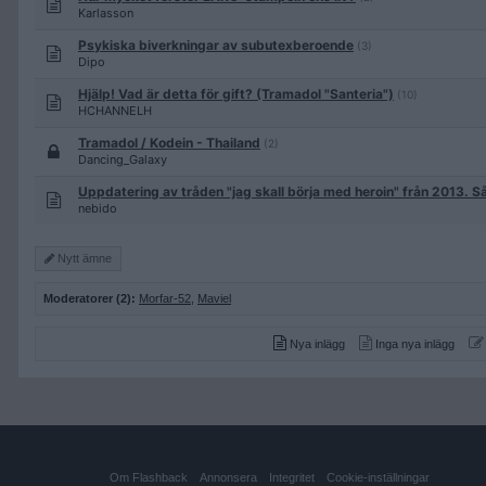
Karlasson
Psykiska biverkningar av subutexberoende
(3)
Dipo
Hjälp! Vad är detta för gift? (Tramadol "Santeria")
(10)
HCHANNELH
Tramadol / Kodein - Thailand
(2)
Dancing_Galaxy
Uppdatering av tråden "jag skall börja med heroin" från 2013. Så
nebido
Nytt ämne
Moderatorer (2):
Morfar-52
,
Maviel
Nya inlägg
Inga nya inlägg
Om Flashback
Annonsera
Integritet
Cookie-inställningar