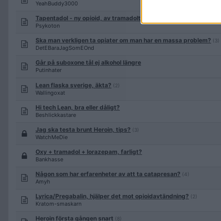
YeahBuddy3000
Tapentadol - ny opioid, av tramadoltyp
(49)
Psykoton
Ska man verkligen ta opiater om man har en massa problem?
(3)
DetEBaraJagSomEOnd
Går på suboxone tål ej alkohol längre
Putinhater
Lean flaska sverige, äkta?
(2)
Wallingoxat
Hi tech Lean, bra eller dåligt?
Beshlickkastare
Jag ska testa brunt Heroin, tips?
(3)
WatchMeDie
Oxy + tramadol + lorazepam, farligt?
Bankhasse
Någon som har erfarenheter av att ta catapresan?
(4)
Amyh
Lyrica/Pregabalin, hjälper det mot opioidavtändning?
(2)
Kratom-smaskarn
Heroin första gången snart
(8)