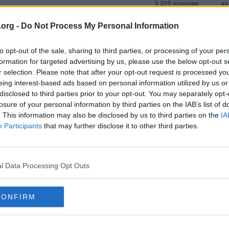
3 205 visningar
a
83 svar
.org -
Do Not Process My Personal Information
17 758 visningar
a
20 svar
3 404 visningar
a
to opt-out of the sale, sharing to third parties, or processing of your per
formation for targeted advertising by us, please use the below opt-out s
12 590 svar
(1050)
r selection. Please note that after your opt-out request is processed y
2 981 262 visningar
a
eing interest-based ads based on personal information utilized by us or
57 svar
disclosed to third parties prior to your opt-out. You may separately opt-
10 466 visningar
losure of your personal information by third parties on the IAB’s list of
21 svar
. This information may also be disclosed by us to third parties on the
IA
7 175 visningar
Participants
that may further disclose it to other third parties.
3 svar
2 547 visningar
125 svar
35 411 visningar
a
l Data Processing Opt Outs
äljs med ämnet i sig
83 svar
(7)
26 158 visningar
CONFIRM
213 svar
74 431 visningar
3 svar