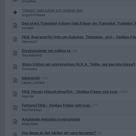
Smedfan
“Heroin” som luktar och smakar skit
sogothimdead
Den stora Tramadol-tråden (alla frågor om Tramadol, Tradolan, N
hunden
FAQ: Buprenorfin (info om Subutex, Temgesic, etc) - Vanliga frå
Nemesis1
Disskussioner om vallmo te
(14)
Smokebomb
Stora tråden om urinretention (A.K.A. "Hjälp, jag kan inte kissa!)
Ovcharka
loperamid
(123)
Laban_Lurkare
FAQ: Heroin (diacetylmorfin) - Vanliga frågor och svar.
(446)
Kapillär
Fentanyl FAQ - Vanliga frågor och svar.
(77)
HerrFentanyl
Angående metadon programmet
MajkyMan
Hur länge är det härligt att vara heroinist?
(2)