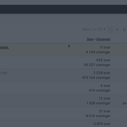
Sidan
Sidan 1 av 223
1
2
11
1
av
Svar
•
Visningar
223
ostar.
0 svar
4 149 visningar
435 svar
59 237 visningar
2 339 svar
(195)
975 154 visningar
4 svar
414 visningar
13 svar
1 928 visningar
a
21 svar
8 014 visningar
3 879 svar