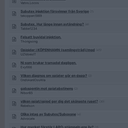
Vatos.Locos
Subutex injektion försvinner från Sverige
(7)
tekoppen1989
Subutex. Hur länge innan avtändning?
(4)
Tabbe1234
Felsatt buvidal injektion.
Thongsong
Opioider i KÖPENHAMN (samlingstråd)/mod
(45)
UZIdoesIT
Ni som brukar tramadol dagligen.
Evy666
Vilken diagnos om opiater gör en depp?
(2)
OndskanIOssAlla
gabapentin mot opiatabstinens
(2)
Nibor85
vilken opiat/opiod ger dig det skönaste ruset?
(30)
Rebelson
Olika intag av Subutex/Suboxone
(4)
Advocate
Hur mycket förstör LARO-stämpeln ens liv?
(2)