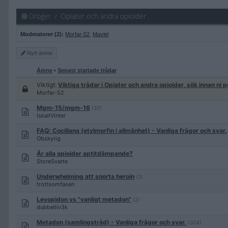
Droger
Opiater och andra opioider
Moderatorer (2):
Morfar-52
,
Maviel
Nytt
ämne
Ämne
•
Senast startade trådar
Viktigt:
Viktiga trådar i Opiater och andra opioider, sök innan ni p
Morfar-52
Mgm-15/mgm-16
(37)
IskallVinter
FAQ: Cocillana (etylmorfin i allmänhet) - Vanliga frågor och svar.
Obskyrig
Är alla opioider aptitdämpande?
StoreSvarte
Underwhelming att snorta heroin
(2)
trottsomfasen
Levopidon vs "vanligt metadon"
(2)
dubbelliv3k
Metadon (samlingstråd) - Vanliga frågor och svar.
(324)