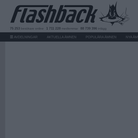
75 253
1 711 228
88 739 396
besökare
online
medlemmar
inlägg
AVDELNINGAR
AKTUELLA ÄMNEN
POPULÄRA ÄMNEN
NYA Ä