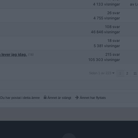
4 133 visningar
av
L
26 svar
4 755 visningar
108 svar
46 846 visningar
18 svar
5 381 visningar
 lever jag idag.
215 svar
(18)
105 303 visningar
Sidan
Sidan 1 av 223
1
2
11
1
av
223
Du har postat i detta ämne
Ämnet är stängt
Ämnet har flyttats