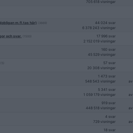
705 618 visningar
obligan m.fl.tas här)
44 024 svar
(3669)
6 378 243 visningar
gor och svar.
17 996 svar
(1500)
2 152 019 visningar
160 svar
45 529 visningar
57 svar
(5)
20 308 visningar
1 473 svar
548 543 visningar
a
5 341 svar
1 059 179 visningar
a
919 svar
448 518 visningar
a
4 svar
729 visningar
a
18 svar