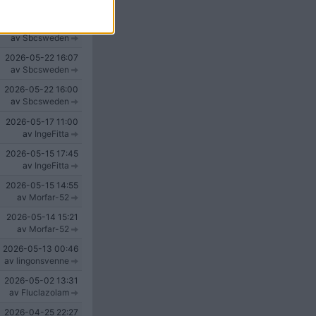
v
YeahBuddy3000
2026-05-22
16:13
av
Sbcsweden
2026-05-22
16:07
av
Sbcsweden
2026-05-22
16:00
av
Sbcsweden
2026-05-17
11:00
av
IngeFitta
2026-05-15
17:45
av
IngeFitta
2026-05-15
14:55
av
Morfar-52
2026-05-14
15:21
av
Morfar-52
2026-05-13
00:46
av
lingonsvenne
2026-05-02
13:31
av
Fluclazolam
2026-04-25
22:27