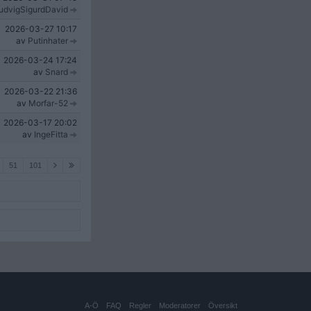
udvigSigurdDavid
2026-03-27
10:17
av
Putinhater
2026-03-24
17:24
av
Snard
2026-03-22
21:36
av
Morfar-52
2026-03-17
20:02
av
IngeFitta
51
101
A-Ö
FAQ
Regler
Moderatorer
Översikt