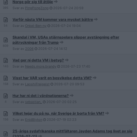
Norge gör sig till åtlöje
395
Svar av
PingPongZong
2026-07-24
20:59
Varför nästa VM kommer vara mycket bättre
54
Svar av
Onkel-Ben-ny
2026-07-24
19:04
Skandal i VM, USAs stjärnspelare slipper avstängning efter
påtryckningar från Trump
609
Svar av
2006
2026-07-24
14:12
Vad ger ni detta VM i betyg?
143
Svar av
Needs.more.brandy
2026-07-23
17:40
Visst har VAR varit en besvikelse detta VM?
158
Svar av
LaoshiFreigeist
2026-07-20
09:53
Hur har ni det i värdnationerna?
4
Svar av
sebastian_
2026-07-20
02:25
Vilket hejar du på nu, när Sverige är borta från VM?
156
Svar av
EnidBlyton
2026-07-19
02:23
25-åriga sydafrikanska mittfältaren Jayden Adams tog livet av sig
(2026-07-11)