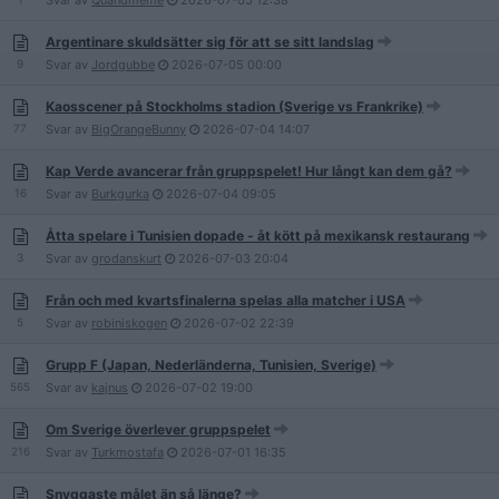
Svar av
Quandmeme
2026-07-05
12:38
Argentinare skuldsätter sig för att se sitt landslag
9
Svar av
Jordgubbe
2026-07-05
00:00
Kaosscener på Stockholms stadion (Sverige vs Frankrike)
77
Svar av
BigOrangeBunny
2026-07-04
14:07
Kap Verde avancerar från gruppspelet! Hur långt kan dem gå?
16
Svar av
Burkgurka
2026-07-04
09:05
Åtta spelare i Tunisien dopade - åt kött på mexikansk restaurang
3
Svar av
grodanskurt
2026-07-03
20:04
Från och med kvartsfinalerna spelas alla matcher i USA
5
Svar av
robiniskogen
2026-07-02
22:39
Grupp F (Japan, Nederländerna, Tunisien, Sverige)
565
Svar av
kajnus
2026-07-02
19:00
Om Sverige överlever gruppspelet
216
Svar av
Turkmostafa
2026-07-01
16:35
Snyggaste målet än så länge?