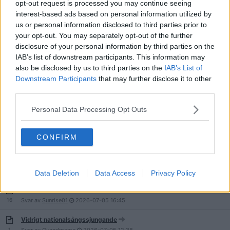
turneringen
opt-out request is processed you may continue seeing
17
Svar av
maktspel
2026-07-12
04:05
interest-based ads based on personal information utilized by
us or personal information disclosed to third parties prior to
Hur många Europeiska lag tar sig till kvarten?
your opt-out. You may separately opt-out of the further
19
Svar av
garozzo
2026-07-08
12:13
disclosure of your personal information by third parties on the
IAB’s list of downstream participants. This information may
Skriker spelare av smärta eller överdriver dom?
also be disclosed by us to third parties on the
IAB’s List of
24
Svar av
Snickartasken
2026-07-06
23:45
Downstream Participants
that may further disclose it to other
third parties.
Sveriges nya VM Låt har kommit med Thomas Stenström-Leva för
alltid.
253
Personal Data Processing Opt Outs
Svar av
Woyo
2026-07-06
21:55
Skadade spelare som (eventuellt) missar VM
CONFIRM
51
Svar av
Devalvera
2026-07-06
20:11
USA fuskat I VM-lottning?
53
Svar av
Robokopf
2026-07-06
00:52
Data Deletion
Data Access
Privacy Policy
Vilken VM-låt i VM 2026 är bäst?
16
Svar av
Sunrise01
2026-07-05
16:45
Vidrigt nationalsångssjungande
1