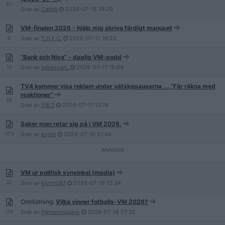
87
Svar av
Cadell
2026-07-18
19:29
VM-finalen 2026 - hjälp mig skriva färdigt manuset
8
Svar av
T.H.F.C.
2026-07-17
16:22
”Bank och Niva” - daglig VM-podd
17
Svar av
sebastian_
2026-07-17
15:04
TV4 kommer visa reklam under vätskepauserna ... ”Får räkna med
reaktioner”
58
Svar av
FNLS
2026-07-17
12:18
Saker man retar sig på i VM 2026.
373
Svar av
knyck
2026-07-16
21:44
VM ur politisk synvinkel (media)
32
Svar av
klorin287
2026-07-16
13:34
Omröstning:
Vilka vinner fotbolls-VM 2026?
156
Svar av
Pernambucano
2026-07-16
07:35