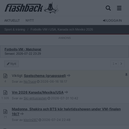
AKTUELLT
NYTT
LOGGA IN
Sport & träning
Fotbolls-VM i USA, Kanada och Mexiko 2026
Fotbolls-VM - Matchprat
Senast: 2026-07-22 23:29
1
Nytt
1
Viktigt:
Spelschema (gruppspel)
4
Svar av
NoTruce
2026-06-16
18:17
Vm 2026 Kanada/Mexiko/USA
1 326
Svar av
Ski-entusiasten
2026-07-31
10:42
Madonna, Shakira och BTS kör halvtidsshowen under VM-finalen
19/7
71
Svar av
klorin287
2026-07-24
22:48