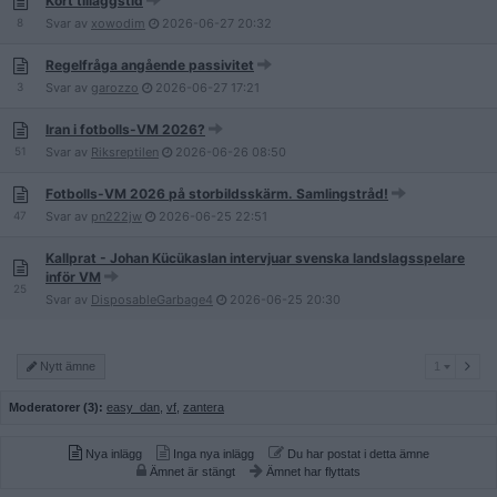
Kort tilläggstid
8
Svar av
xowodim
2026-06-27
20:32
Regelfråga angående passivitet
3
Svar av
garozzo
2026-06-27
17:21
Iran i fotbolls-VM 2026?
51
Svar av
Riksreptilen
2026-06-26
08:50
Fotbolls-VM 2026 på storbildsskärm. Samlingstråd!
47
Svar av
pn222jw
2026-06-25
22:51
Kallprat - Johan Kücükaslan intervjuar svenska landslagsspelare
inför VM
25
Svar av
DisposableGarbage4
2026-06-25
20:30
1
Nytt ämne
1
Moderatorer (3):
easy_dan
,
vf
,
zantera
Nya inlägg
Inga nya inlägg
Du har postat i detta ämne
Ämnet är stängt
Ämnet har flyttats