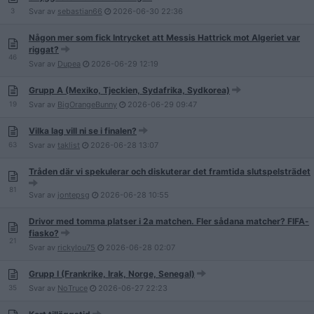
3
Svar av
sebastian66
2026-06-30
22:36
Någon mer som fick Intrycket att Messis Hattrick mot Algeriet var
riggat?
46
Svar av
Dupea
2026-06-29
12:19
Grupp A (Mexiko, Tjeckien, Sydafrika, Sydkorea)
19
Svar av
BigOrangeBunny
2026-06-29
09:47
Vilka lag vill ni se i finalen?
63
Svar av
taklist
2026-06-28
13:07
Tråden där vi spekulerar och diskuterar det framtida slutspelsträdet
81
Svar av
jontepsg
2026-06-28
10:55
Drivor med tomma platser i 2a matchen. Fler sådana matcher? FIFA-
fiasko?
21
Svar av
rickylou75
2026-06-28
02:07
Grupp I (Frankrike, Irak, Norge, Senegal)
35
Svar av
NoTruce
2026-06-27
22:23