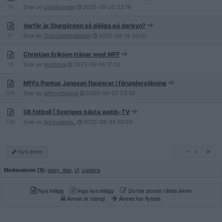
15
Svar av
Lundbonden
2025-09-20
23:18
Varför är Djurgården så dåliga på derbyn?
77
Svar av
ViSocialModerater
2025-09-14
20:31
Christian Eriksen tränar med MFF
10
Svar av
mishima
2025-09-14
17:32
MFFs Pontus Jansson figurerar i förundersökning
338
Svar av
jeffreythugga
2025-09-02
23:30
08 fotboll | Sveriges bästa webb-TV
726
Svar av
Ambivalens_
2025-08-26
00:26
1
Nytt ämne
1
Moderatorer (3):
easy_dan
,
vf
,
zantera
Nya inlägg
Inga nya inlägg
Du har postat i detta ämne
Ämnet är stängt
Ämnet har flyttats