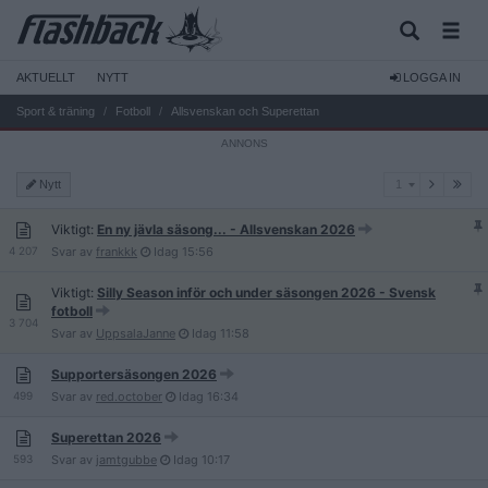
AKTUELLT
NYTT
LOGGA IN
Sport & träning
Fotboll
Allsvenskan och Superettan
1
Nytt
1
Viktigt:
En ny jävla säsong... - Allsvenskan 2026
4 207
Svar av
frankkk
Idag
15:56
Viktigt:
Silly Season inför och under säsongen 2026 - Svensk
fotboll
3 704
Svar av
UppsalaJanne
Idag
11:58
Supportersäsongen 2026
499
Svar av
red.october
Idag
16:34
Superettan 2026
593
Svar av
jamtgubbe
Idag
10:17