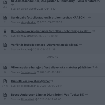
Ni utomstående: AIK, Djurgården & Hammarby - vilka är "störst"?
250
Svar av
bananjuice
2026-06-15
10:11
Sundsvalls fotbollsstadion är ett kontorshus KRASCH!!!
7
Svar av
skogsburkan
2026-05-17
21:09
Betydelsen av psyket inom fotbollen - och träning av det...
100
Svar av
easy_dan
2026-05-16
19:29
Varför är fotbollsdomare i Allsvenskan så dåliga?
6
Svar av
Paladin
2026-05-10
21:39
Vilken spelare har gjort flest allsvenska matcher på bänken?
3
Svar av
ForeningsLiv
2026-05-10
14:21
Guidetti vår nya storstjärna!
3 483
Svar av
skogsburkan
2026-05-09
21:17
Bosse Andersson Lämnar Djurgården! Vad Tycker Ni?
38
Svar av
TilhelmWell
2026-04-28
02:05