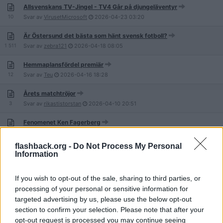
Allsvenskans TV-Jingel - TV4 Går på djungeläventyr
10
Svar av
VirusetMicrosoft
2026-04-23
03:20
Är Östersund det bästa som hänt svensk fotboll?
1 511
Svar av
zebra121
2026-04-18
08:05
Hemmaplansfördel premiär
12
Svar av
Teu
2026-04-16
18:28
Årets matchtröjor
3
Svar av
rikastistorstan
2026-04-10
20:51
Fenomenet Ken Fagerberg
7
Svar av
rikastistorstan
2026-04-10
20:49
flashback.org -
Do Not Process My Personal
Allsvenskan Fantasy 2026
Information
13
Svar av
Lunkan531
2026-04-07
18:43
If you wish to opt-out of the sale, sharing to third parties, or
AIK Bryter kontraktet med Tinde Teribe på grund av "disciplinära
processing of your personal or sensitive information for
skäl"
88
targeted advertising by us, please use the below opt-out
Svar av
kallejansson
2026-04-05
07:45
section to confirm your selection. Please note that after your
Allsvenska spelare respekterade av alla motståndarfans?
opt-out request is processed you may continue seeing