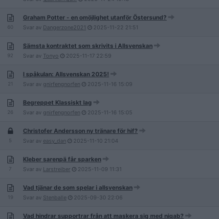
Graham Potter - en omöjlighet utanför Östersund?
60
Svar av
Dangerzone2021
2025-11-22
21:51
Sämsta kontraktet som skrivits i Allsvenskan
92
Svar av
Tonyo
2025-11-17
22:59
I spåkulan: Allsvenskan 2025!
21
Svar av
gnirfengnorfen
2025-11-16
15:09
Begreppet Klassiskt lag
26
Svar av
gnirfengnorfen
2025-11-16
15:05
Christofer Andersson ny tränare för hif?
5
Svar av
easy_dan
2025-11-10
21:04
Kleber sarenpä får sparken
7
Svar av
Larstreiber
2025-11-09
11:31
Vad tjänar de som spelar i allsvenskan
19
Svar av
Stenballe
2025-09-30
22:06
Vad hindrar supportrar från att maskera sig med niqab?