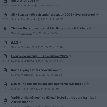
Superettan 2025
1 347
Svar av
Burkgurka
2026-01-13
18:30
Silly Season inför och under säsongen 2025 - Svensk fotboll
6 179
Svar av
Fred Friendly
2025-12-31
08:57
Thomas Bodströms tips till AIK: Rydström och Guidetti
2
Svar av
easy_dan
2025-12-22
17:58
GAIS
40
Svar av
QuantumQuill
2025-12-20
11:02
En ny jävla säsong... - Allsvenskan 2025
10 773
Svar av
QuantumQuill
2025-12-12
18:25
Bästa ingångs låtar i Allsvenskan
23
Svar av
matchbook
2025-12-10
22:33
Daniel Anderssons insats som sportchef i Malmö FF?
49
Svar av
mishima
2025-12-03
20:59
Varför är Malmölagen så dåliga i fotboll att de bara har 1 lag i
Allsvenskan?
75
Svar av
QuantumQuill
2025-11-24
19:13