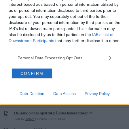
133
Svar av
snillet_1
2026-04-04
19:44
interest-based ads based on personal information utilized by
us or personal information disclosed to third parties prior to
I spåkulan: Allsvenskan 2026!
your opt-out. You may separately opt-out of the further
18
Svar av
Joelfrog
2026-04-04
06:26
disclosure of your personal information by third parties on the
IAB’s list of downstream participants. This information may
Finns det någon som kan ifrågasätta 51%-regeln sakligt...
also be disclosed by us to third parties on the
IAB’s List of
6
Svar av
mishima
2026-03-22
11:11
Downstream Participants
that may further disclose it to other
third parties.
Malmö FF-supportrar: Vilka tre MFF-tränare anser ni de tre största
genom tiderna?
29
Svar av
Personal Data Processing Opt Outs
Bromsslangen
2026-02-14
17:55
Supportersäsongen 2025
CONFIRM
1 633
Svar av
Wad
2026-02-11
09:07
Data Deletion
Data Access
Privacy Policy
MFF -- Åge Hareide lägger av: ”Nu känner jag mig färdig”
11
Svar av
skogsburkan
2026-01-31
18:05
TV-sändningar splitrat på olika leverantörer
7
Svar av
Tonyo
2026-01-26
06:31