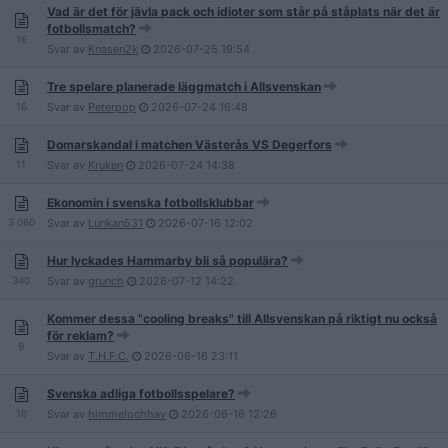
Vad är det för jävla pack och idioter som står på ståplats när det är
fotbollsmatch?
16
Svar av
Knasen2k
2026-07-25
19:54
Tre spelare planerade läggmatch i Allsvenskan
16
Svar av
Peterpop
2026-07-24
16:48
Domarskandal i matchen Västerås VS Degerfors
11
Svar av
Kruken
2026-07-24
14:38
Ekonomin i svenska fotbollsklubbar
3 060
Svar av
Lunkan531
2026-07-16
12:02
Hur lyckades Hammarby bli så populära?
340
Svar av
grunch
2026-07-12
14:22
Kommer dessa "cooling breaks" till Allsvenskan på riktigt nu också
för reklam?
9
Svar av
T.H.F.C.
2026-06-16
23:11
Svenska adliga fotbollsspelare?
16
Svar av
himmelochhav
2026-06-16
12:26