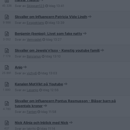
45 336
Svar av
Skippan123
Idag
13:41
Skvaller om Influencern Patricia Vide Lindh
9 986
Svar av
Exspektans
Idag
13:39
Benjamin (benjoo): Livet som fake natty
3 052
Svar av
Vemvadet
Idag
13:27
Skvaller om Jewels'n'Issy - Konstig youtube familj
7 179
Svar av
Baisianus
Idag
13:10
Anjo
25 891
Svar av
vichy6
Idag
13:03
Kanalen MotVikt på Youtube
1 890
Svar av
Lasanjo
Idag
12:56
Skvaller om influencern Pontus Rasmusson - Blåser barn på
tusentals kronor
4 780
Svar av
Fanten
Idag
11:58
Nick Alinia och Inblick med Nick
437
Svar av
lakritc
Idag
11:14