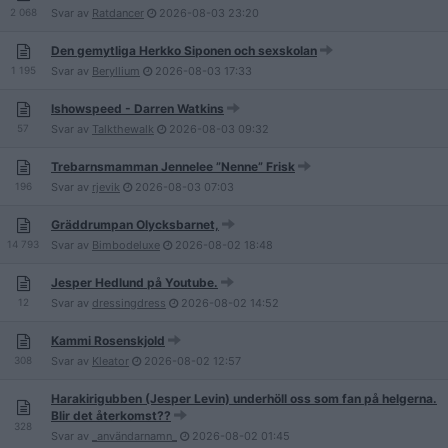
2 068
Svar av
Ratdancer
2026-08-03
23:20
Den gemytliga Herkko Siponen och sexskolan
1 195
Svar av
Beryllium
2026-08-03
17:33
Ishowspeed - Darren Watkins
57
Svar av
Talkthewalk
2026-08-03
09:32
Trebarnsmamman Jennelee ”Nenne” Frisk
196
Svar av
rjevik
2026-08-03
07:03
Gräddrumpan Olycksbarnet,
14 793
Svar av
Bimbodeluxe
2026-08-02
18:48
Jesper Hedlund på Youtube.
12
Svar av
dressingdress
2026-08-02
14:52
Kammi Rosenskjold
308
Svar av
Kleator
2026-08-02
12:57
Harakirigubben (Jesper Levin) underhöll oss som fan på helgerna.
Blir det återkomst??
328
Svar av
_användarnamn_
2026-08-02
01:45