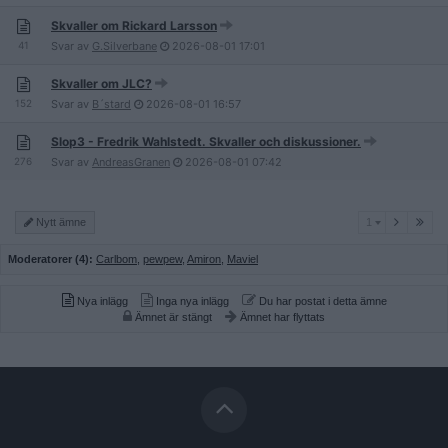
Skvaller om Rickard Larsson
41
Svar av
G.Silverbane
2026-08-01
17:01
Skvaller om JLC?
152
Svar av
B´stard
2026-08-01
16:57
Slop3 - Fredrik Wahlstedt. Skvaller och diskussioner.
276
Svar av
AndreasGranen
2026-08-01
07:42
1
Nytt ämne
1
Moderatorer (4):
Carlbom
,
pewpew
,
Amiron
,
Maviel
Nya inlägg
Inga nya inlägg
Du har postat i detta ämne
Ämnet är stängt
Ämnet har flyttats