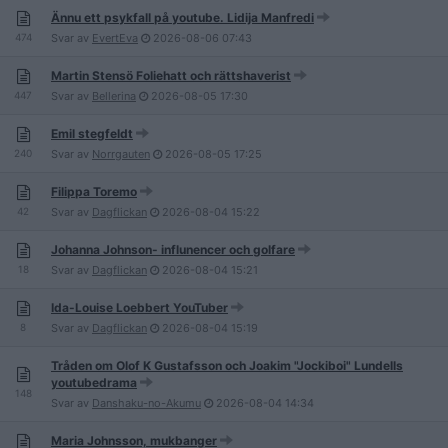
Ännu ett psykfall på youtube. Lidija Manfredi
474
Svar av
EvertEva
2026-08-06
07:43
Martin Stensö Foliehatt och rättshaverist
447
Svar av
Bellerina
2026-08-05
17:30
Emil stegfeldt
240
Svar av
Norrgauten
2026-08-05
17:25
Filippa Toremo
42
Svar av
Dagflickan
2026-08-04
15:22
Johanna Johnson- influnencer och golfare
18
Svar av
Dagflickan
2026-08-04
15:21
Ida-Louise Loebbert YouTuber
8
Svar av
Dagflickan
2026-08-04
15:19
Tråden om Olof K Gustafsson och Joakim "Jockiboi" Lundells
youtubedrama
148
Svar av
Danshaku-no-Akumu
2026-08-04
14:34
Maria Johnsson, mukbanger