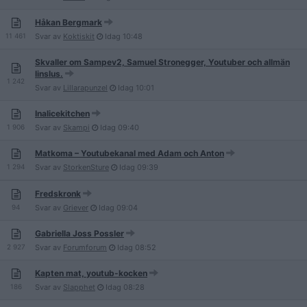
Håkan Bergmark
11 461
Svar av
Koktiskit
Idag
10:48
Skvaller om Sampev2, Samuel Stronegger, Youtuber och allmän
linslus.
1 242
Svar av
Lillarapunzel
Idag
10:01
Inalicekitchen
1 906
Svar av
Skampi
Idag
09:40
Matkoma – Youtubekanal med Adam och Anton
1 294
Svar av
StorkenSture
Idag
09:39
Fredskronk
94
Svar av
Griever
Idag
09:04
Gabriella Joss Possler
2 927
Svar av
Forumforum
Idag
08:52
Kapten mat, youtub-kocken
186
Svar av
Slapphet
Idag
08:28