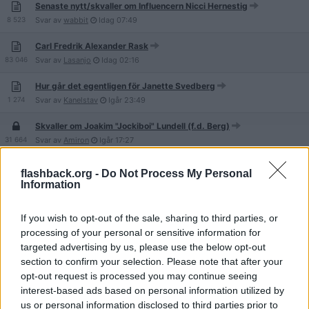
Senaste nytt/skvaller om Influencern Nicci Hernestig
8 523
Svar av
wabbit
Idag
07:49
Carl Fredrik Alexander Rask
83 046
Svar av
Lasanjo
Idag
02:16
Hur går det egentligen för Janette Svedberg
1 274
Svar av
Kanelstav
Igår
23:49
Skvaller om Joakim "Jockiboi" Lundell (f.d. Berg)
31 664
Svar av
Amiron
Igår
17:27
Christofer "Chrippa" Lundström (f.d Berg, dömd för ekobrott, dec
flashback.org -
Do Not Process My Personal
-25)
Information
121 351
Svar av
Maviel
Igår
17:01
If you wish to opt-out of the sale, sharing to third parties, or
Nazmije Mazreku (komikguzel) TikTok
processing of your personal or sensitive information for
109
Svar av
Glimman14
Igår
11:10
targeted advertising by us, please use the below opt-out
"Polyfamiljen flyttar från varandra", förhållande med 2 cucks och 1
section to confirm your selection. Please note that after your
kvinna höll inte
opt-out request is processed you may continue seeing
4 772
Svar av
Maelha
Igår
11:09
interest-based ads based on personal information utilized by
us or personal information disclosed to third parties prior to