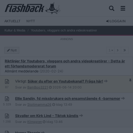
AKTUELLT
NYTT
LOGGA IN
Kultur & Media
Youtubers, vloggare och andra videokreatörer
1
Nytt
1
Riktlinjer för Youtubers, vloggare och andra videokreatörer - Detta är
ett förhandsmodererat forum
Allmänt meddelande
(2020-02-24)
Viktigt:
Söker du efter en Youtubekanal? Fråga här!
87
Svar av
BamBoo3221
2026-06-14
20:00
Ellie Sandin, fd missbrukare och ensamstående 4 -barnsmor
5 329
Svar av
Stoltmamma26
Idag
13:49
Skvaller om Kirk Lind - Tiktok kändis
1 298
Svar av
Klinggren
Idag
13:46
Hanna Theorin