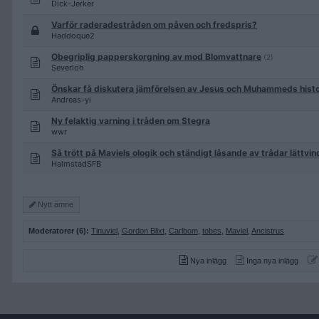
Dick-Jerker
Varför raderadestråden om påven och fredspris?
Haddoque2
Obegriplig papperskorgning av mod Blomvattnare
(2)
Severloh
Önskar få diskutera jämförelsen av Jesus och Muhammeds histor
Andreas-yi
Ny felaktig varning i tråden om Stegra
wwr
Så trött på Maviels ologik och ständigt låsande av trådar lättvin
HalmstadSFB
Nytt ämne
Moderatorer (6):
Tinuviel
,
Gordon Blixt
,
Carlbom
,
tobes
,
Maviel
,
Ancistrus
Nya inlägg
Inga nya inlägg