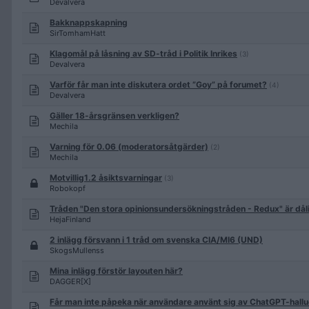
Devalvera
Bakknappskapning
SirTomhamHatt
Klagomål på låsning av SD-tråd i Politik Inrikes
(3)
Devalvera
Varför får man inte diskutera ordet ”Goy” på forumet?
(4)
Devalvera
Gäller 18-årsgränsen verkligen?
Mechila
Varning för 0.06 (moderatorsåtgärder)
(2)
Mechila
Motvillig1.2 åsiktsvarningar
(3)
Robokopf
Tråden "Den stora opinionsundersökningstråden - Redux" är dål
HejaFinland
2 inlägg försvann i 1 tråd om svenska CIA/MI6 (UND)
SkogsMullenss
Mina inlägg förstör layouten här?
DAGGER[X]
Får man inte påpeka när användare använt sig av ChatGPT-hallu