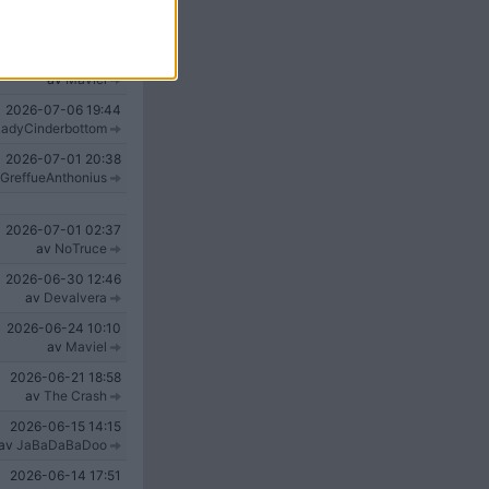
2026-07-10
07:29
av
Maviel
2026-07-09
08:02
av
Maviel
2026-07-06
19:44
LadyCinderbottom
2026-07-01
20:38
GreffueAnthonius
2026-07-01
02:37
av
NoTruce
2026-06-30
12:46
av
Devalvera
2026-06-24
10:10
av
Maviel
2026-06-21
18:58
av
The Crash
2026-06-15
14:15
av
JaBaDaBaDoo
2026-06-14
17:51