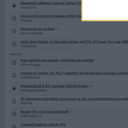
Klagomål gällande raderat inlägg Politik inrikes
(3)
krass2014
HusvagnSvensson stänger aktiv tråd och svarar inte på PM
(2)
DayGuy
Klagomål på varning
(3)
KamerunHunter
easy_dan singlar ut mig och varnar mig för off topic fast jag hållt 
Tearsinrain
Den vidriga nya popup-reklamen på mobiler
jeffreythugga
Ancistrus tycker att ALLT negativt om Israel ska samsas i samm
EttTillKonto2
Klagomål på 0.03-varning från Kyrpator
(8)
HemligaKaptenen
Är varningen från Meiji motiverad ur ett yttrandefrihetsperspek
Mechila
Regler för matchprat fotboll!
(2)
JaBaDaBaDoo
Faktuell felaktig rubrik i PU