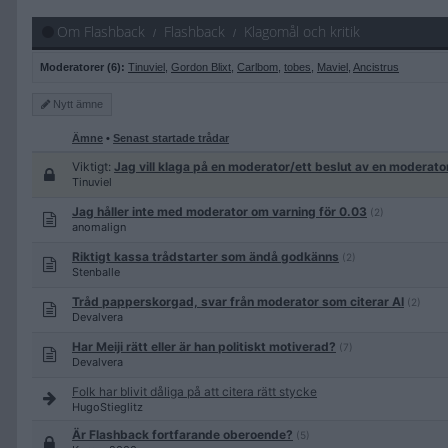
Om Flashback
Flashback
Klagomål och kritik
Moderatorer (6):
Tinuviel
,
Gordon Blixt
,
Carlbom
,
tobes
,
Maviel
,
Ancistrus
Nytt
ämne
Ämne
•
Senast startade trådar
Viktigt:
Jag vill klaga på en moderator/ett beslut av en moderato
Tinuviel
Jag håller inte med moderator om varning för 0.03
(2)
anomalign
Riktigt kassa trådstarter som ändå godkänns
(2)
Stenballe
Tråd papperskorgad, svar från moderator som citerar AI
(2)
Devalvera
Har Meiji rätt eller är han politiskt motiverad?
(7)
Devalvera
Folk har blivit dåliga på att citera rätt stycke
HugoStieglitz
Är Flashback fortfarande oberoende?
(5)