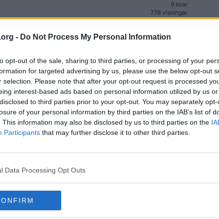
9 svar
776 visningar
6 svar
411 visningar
.org -
Do Not Process My Personal Information
13 svar
1 042 visningar
to opt-out of the sale, sharing to third parties, or processing of your per
ål
42 svar
formation for targeted advertising by us, please use the below opt-out s
(4)
6 702 visningar
r selection. Please note that after your opt-out request is processed y
eing interest-based ads based on personal information utilized by us or
12 svar
1 091 visningar
disclosed to third parties prior to your opt-out. You may separately opt-
losure of your personal information by third parties on the IAB’s list of
46 svar
. This information may also be disclosed by us to third parties on the
IA
4 264 visningar
Participants
that may further disclose it to other third parties.
23 svar
3 399 visningar
32 svar
3 257 visningar
l Data Processing Opt Outs
10 svar
999 visningar
CONFIRM
7 svar
1 300 visningar