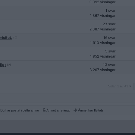
3 092 visningar
1 svar
1 367 visningar
23 svar
2 387 visningar
icitet.
16 svar
(2)
1 910 visningar
5 svar
1 952 visningar
digt
13 svar
(2)
3 267 visningar
Sidan
Sidan 1 av 41
1
av
41
Du har postat i detta ämne
Ämnet är stängt
Ämnet har flyttats