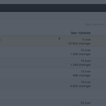
Sidan
Sidan 1 av 41
1
av
Svar
•
Visningar
41
r
0 svar
32 504 visningar
22 svar
1 208 visningar
14 svar
1 249 visningar
13 svar
696 visningar
79 svar
4 824 visningar
53 svar