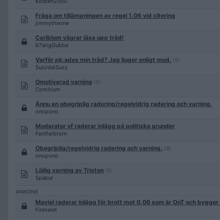
Korpen2000
Fråga om tillämpningen av regel 1.06 vid citering
jimmytheone
Carlblom vägrar låsa upp tråd!
67arigGubbe
Varför pk:ades min tråd? Jag ljuger enligt mod.
(5)
SuicidalSuzy
Omotiverad varning
(2)
Comitium
Ännu en obegriplig radering/regelvidrig radering och varning.
onopono
Moderator vf raderar inlägg på politiska grunder
Fentfarbrorn
Obegriplig/regelvidrig radering och varning.
(9)
onopono
Löjlig varning av Trixton
(5)
Spakur
Maviel raderar inlägg för brott mot 0.06 som är OnT och bygger
Finmalet