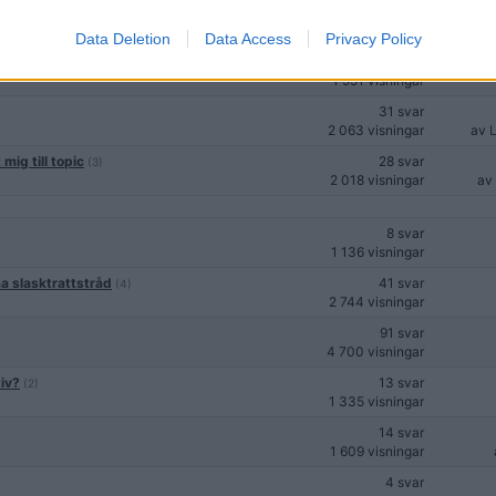
24 svar
1 562 visningar
Data Deletion
Data Access
Privacy Policy
19 svar
1 951 visningar
31 svar
2 063 visningar
av
mig till topic
28 svar
(3)
2 018 visningar
av
8 svar
1 136 visningar
a slasktrattstråd
41 svar
(4)
2 744 visningar
91 svar
4 700 visningar
tiv?
13 svar
(2)
1 335 visningar
14 svar
1 609 visningar
4 svar