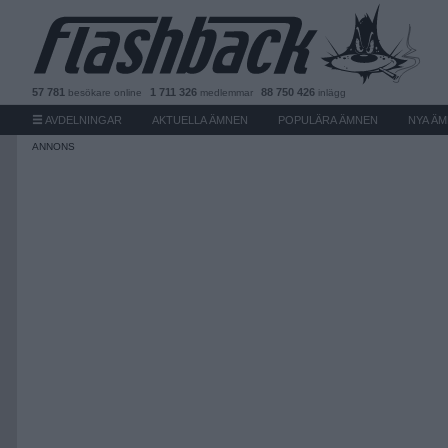
57 781
1 711 326
88 750 426
besökare
online
medlemmar
inlägg
AVDELNINGAR
AKTUELLA ÄMNEN
POPULÄRA ÄMNEN
NYA Ä