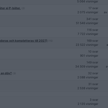
5 064 visningar
ter ej P-böter.
17 svar
(2)
2 075 visningar
av
341 svar
51 546 visningar
116 svar
7 722 visningar
ideras och kompletteras till 2027)
169 svar
(15)
23 522 visningar
10 svar
901 visningar
149 svar
34 509 visningar
a
n en döv?
32 svar
(3)
2 088 visningar
31 svar
2 538 visningar
3 svar
2 135 visningar