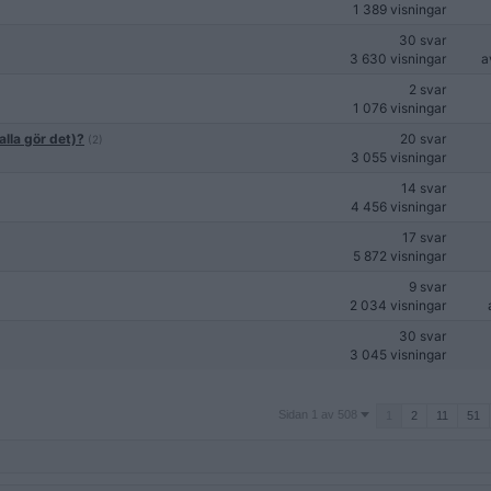
1 389 visningar
30 svar
3 630 visningar
a
2 svar
1 076 visningar
alla gör det)?
20 svar
(2)
3 055 visningar
14 svar
4 456 visningar
17 svar
5 872 visningar
9 svar
2 034 visningar
30 svar
3 045 visningar
Sidan
Sidan 1 av 508
1
2
11
51
1
av
508