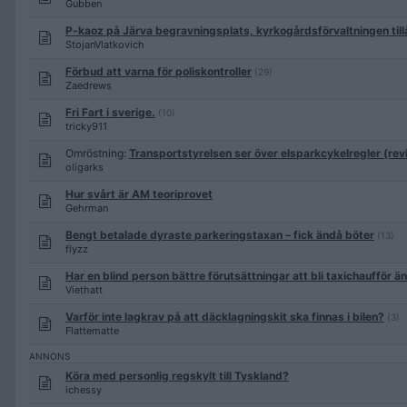
Gubben
P-kaoz på Järva begravningsplats, kyrkogårdsförvaltningen tillå
StojanVlatkovich
Förbud att varna för poliskontroller
(29)
Zaedrews
Fri Fart i sverige.
(10)
tricky911
Omröstning:
Transportstyrelsen ser över elsparkcykelregler (rev
oligarks
Hur svårt är AM teoriprovet
Gehrman
Bengt betalade dyraste parkeringstaxan – fick ändå böter
(13)
flyzz
Har en blind person bättre förutsättningar att bli taxichaufför ä
Viethatt
Varför inte lagkrav på att däcklagningskit ska finnas i bilen?
(3)
Flattematte
Köra med personlig regskylt till Tyskland?
ichessy