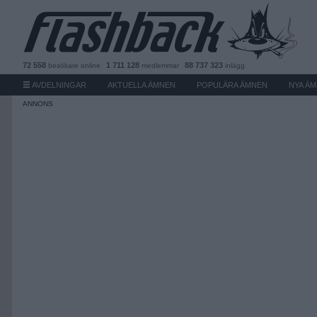
72 558
1 711 128
88 737 323
besökare
online
medlemmar
inlägg
AVDELNINGAR
AKTUELLA ÄMNEN
POPULÄRA ÄMNEN
NYA Ä