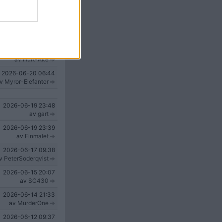
2026-06-26
19:41
av
Moob
2026-06-23
23:01
av
HBTKuk
2026-06-23
11:51
av
Hurt-Åke
2026-06-20
06:44
av
Myror-Elefanter
2026-06-19
23:48
av
gart
2026-06-19
23:39
av
Finmalet
2026-06-17
09:38
v
PeterSoderqvist
2026-06-15
20:07
av
SC430
2026-06-14
21:33
av
MurderOne
2026-06-12
09:37