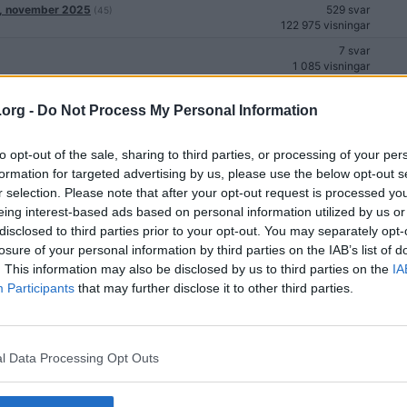
ke, november 2025
529 svar
(45)
122 975 visningar
7 svar
1 085 visningar
k ändrad /Mod]
1 914 svar
(160)
607 621 visningar
.org -
Do Not Process My Personal Information
6 svar
821 visningar
to opt-out of the sale, sharing to third parties, or processing of your per
formation for targeted advertising by us, please use the below opt-out s
63 svar
12 305 visningar
r selection. Please note that after your opt-out request is processed y
eing interest-based ads based on personal information utilized by us or
2 svar
967 visningar
disclosed to third parties prior to your opt-out. You may separately opt-
losure of your personal information by third parties on the IAB’s list of
36 svar
. This information may also be disclosed by us to third parties on the
IA
3 118 visningar
Participants
that may further disclose it to other third parties.
nte avstånd i Arboga
187 svar
(16)
18 523 visningar
149 svar
14 373 visningar
l Data Processing Opt Outs
15 svar
2 663 visningar