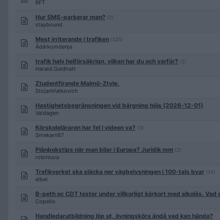
RFT
Hur SMS-parkerar man?
(2)
staybound
Mest irriterande i trafiken
(525)
Ådärkomdenja
trafik halv helförsäkrign, vilken har du och varför?
(2)
Harald.Guldhatt
Ztudentfirande Malmö-Ztyle.
StojanVlatkovich
Hastighetsbegränsningen vid bärgning höjs (2026-12-01)
Valdagen
Körskoleläraren har fel I videon va?
(3)
Smekarn87
Plånbokstips när man bilar i Europa? Juridik mm
(2)
robinluva
Trafikverket ska släcka ner vägbelysningen i 100-tals byar
(14)
elbel
B-peth oc CDT tester under villkorligt körkort med alkolås. Vad 
Copello
Handledarutbildning löp ut, övningsköra ändå vad kan hända?