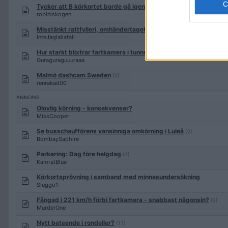
Tycker att B körkortet borde gå igenom hur man beter sig gen
robiniskogen
Misstänkt rattfylleri, omhändertaget körkort
(2)
InteJagIallafall
Hur starkt blixtrar fartkamera i tunnel?
Guraguraguuuraaa
Malmö dashcam Sweden
(2)
renrakad00
Olovlig körning - konsekvenser?
MissCooper
Se busschaufförens vansinniga omkörning i Luleå
(2)
BombaySaphire
Parkering: Dag före helgdag
(2)
KamratBlue
Körkortsprövning i samband med minnesundersökning
Sluggo1
Fångad i 221 km/h förbi fartkamera - snabbast någonsin?
(2)
MurderOne
Nytt beteende i rondeller?
(17)