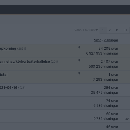
Sidan
Sidan 1 av 508
1
2
11
51
1
av
Svar
•
Visningar
508
Uppkörning
34 208 svar
(2851)
6 927 953 visningar
sinnehav/körkortsåterkallelse
2 407 svar
(201)
560 236 visningar
ista!
1 svar
7 293 visningar
(2021-06-16)
294 svar
(25)
35 475 visningar
74 svar
6 586 visningar
69 svar
9 782 visningar
av
46 svar