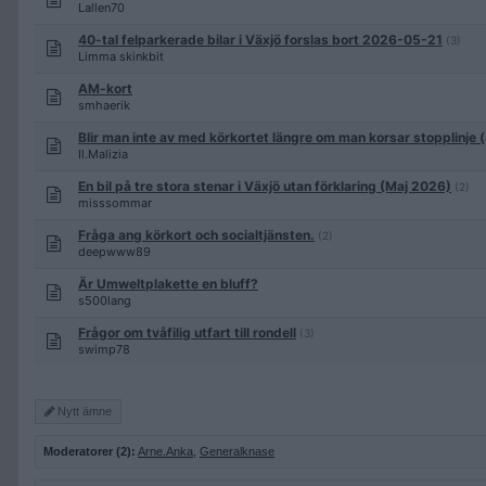
Lallen70
40-tal felparkerade bilar i Växjö forslas bort 2026-05-21
(3)
Limma skinkbit
AM-kort
smhaerik
Blir man inte av med körkortet längre om man korsar stopplinje (
Il.Malizia
En bil på tre stora stenar i Växjö utan förklaring (Maj 2026)
(2)
misssommar
Fråga ang körkort och socialtjänsten.
(2)
deepwww89
Är Umweltplakette en bluff?
s500lang
Frågor om tvåfilig utfart till rondell
(3)
swimp78
Nytt ämne
Moderatorer (2):
Arne.Anka
,
Generalknase