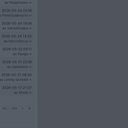
av
Nospheratu
2026-05-24
22:58
v
PeterSoderqvist
2026-05-24
19:06
av
VoktorDodka
2026-05-24
14:32
av
Noccofocus
2026-05-22
09:11
av
frange
2026-05-21
22:26
av
Qalowlow
2026-05-21
08:30
av
Limma skinkbit
2026-05-17
21:37
av
Moob
101
501