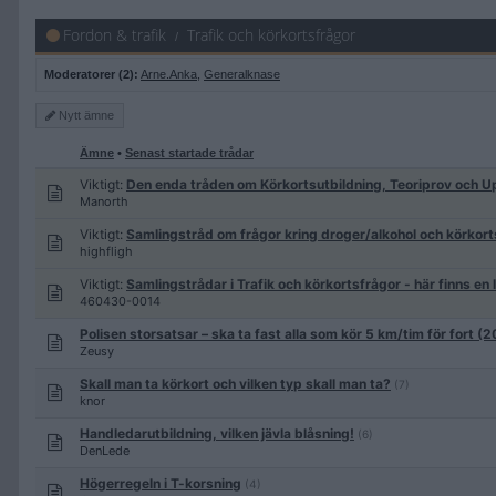
Fordon & trafik
Trafik och körkortsfrågor
Moderatorer (2):
Arne.Anka
,
Generalknase
Nytt
ämne
Ämne
•
Senast startade trådar
Viktigt:
Den enda tråden om Körkortsutbildning, Teoriprov och 
Manorth
Viktigt:
Samlingstråd om frågor kring droger/alkohol och körkort
highfligh
Viktigt:
Samlingstrådar i Trafik och körkortsfrågor - här finns en l
460430-0014
Polisen storsatsar – ska ta fast alla som kör 5 km/tim för fort 
Zeusy
Skall man ta körkort och vilken typ skall man ta?
(7)
knor
Handledarutbildning, vilken jävla blåsning!
(6)
DenLede
Högerregeln i T-korsning
(4)