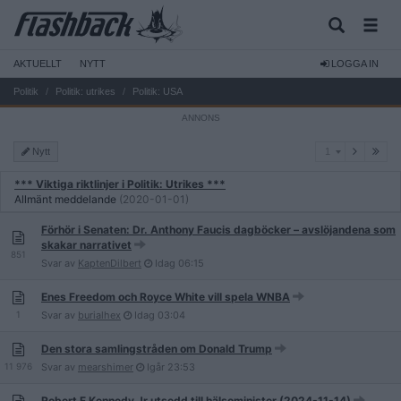
AKTUELLT
NYTT
LOGGA IN
Politik
Politik: utrikes
Politik: USA
1
Nytt
1
*** Viktiga riktlinjer i Politik: Utrikes ***
Allmänt meddelande
(2020-01-01)
Förhör i Senaten: Dr. Anthony Faucis dagböcker – avslöjandena som
skakar narrativet
851
Svar av
KaptenDilbert
Idag
06:15
Enes Freedom och Royce White vill spela WNBA
1
Svar av
burialhex
Idag
03:04
Den stora samlingstråden om Donald Trump
11 976
Svar av
mearshimer
Igår
23:53
Robert F Kennedy Jr utsedd till hälsominister (2024-11-14)