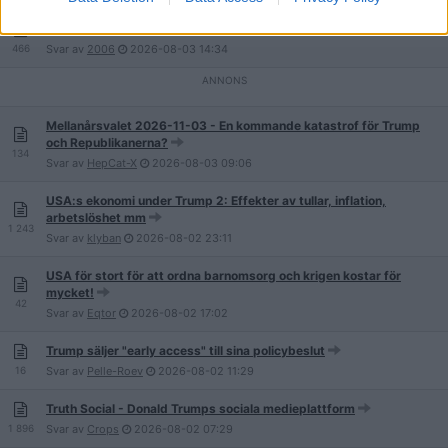
USA och Iran har nått ett fredsavtal (2026-06-15)
466
Svar av
2006
2026-08-03
14:34
Mellanårsvalet 2026-11-03 - En kommande katastrof för Trump
och Republikanerna?
134
Svar av
HepCat-X
2026-08-03
09:06
USA:s ekonomi under Trump 2: Effekter av tullar, inflation,
arbetslöshet mm
1 243
Svar av
klyban
2026-08-02
23:11
USA för stort för att ordna barnomsorg och krigen kostar för
mycket!
42
Svar av
Eqtor
2026-08-02
17:02
Trump säljer "early access" till sina policybeslut
16
Svar av
Pelle-Roev
2026-08-02
11:29
Truth Social - Donald Trumps sociala medieplattform
1 896
Svar av
Crops
2026-08-02
07:29