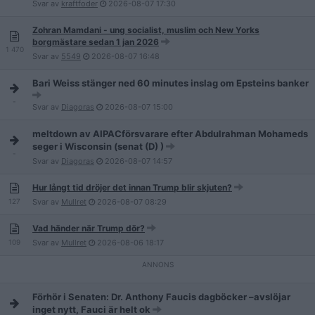
Svar av
kraftfoder
2026-08-07
17:30
Zohran Mamdani - ung socialist, muslim och New Yorks
borgmästare sedan 1 jan 2026
1 470
Svar av
5549
2026-08-07
16:48
Bari Weiss stänger ned 60 minutes inslag om Epsteins banker
-
Svar av
Diagoras
2026-08-07
15:00
meltdown av AIPACförsvarare efter Abdulrahman Mohameds
seger i Wisconsin (senat (D) )
-
Svar av
Diagoras
2026-08-07
14:57
Hur långt tid dröjer det innan Trump blir skjuten?
127
Svar av
Mullret
2026-08-07
08:29
Vad händer när Trump dör?
109
Svar av
Mullret
2026-08-06
18:17
Förhör i Senaten: Dr. Anthony Faucis dagböcker –avslöjar
inget nytt, Fauci är helt ok