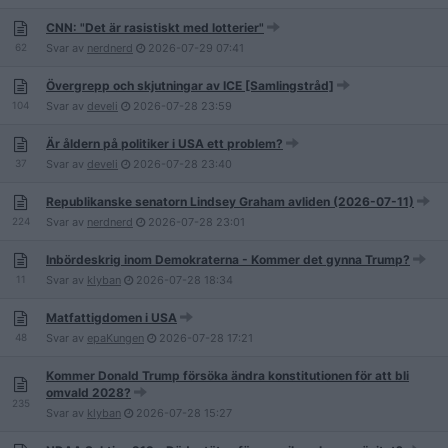
CNN: "Det är rasistiskt med lotterier"
62
Svar av
nerdnerd
2026-07-29
07:41
Övergrepp och skjutningar av ICE [Samlingstråd]
104
Svar av
develi
2026-07-28
23:59
Är åldern på politiker i USA ett problem?
37
Svar av
develi
2026-07-28
23:40
Republikanske senatorn Lindsey Graham avliden (2026-07-11)
224
Svar av
nerdnerd
2026-07-28
23:01
Inbördeskrig inom Demokraterna - Kommer det gynna Trump?
11
Svar av
klyban
2026-07-28
18:34
Matfattigdomen i USA
48
Svar av
epaKungen
2026-07-28
17:21
Kommer Donald Trump försöka ändra konstitutionen för att bli
omvald 2028?
235
Svar av
klyban
2026-07-28
15:27