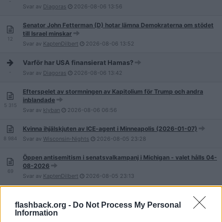
-
Svar av
Diagoras
2026-08-06
13:56
Senator John Fetterman (D) hotar lämna Demokraterna om stödet
till Israel minskar
12
Svar av
KaptenDilbert
2026-08-06
13:52
Varför har USA finansierat Hamas?
-
Svar av
Diagoras
2026-08-06
13:42
Efterspelet av stormningen av Kapitolium för Trump och andra
inblandade
5 315
Svar av
klyban
2026-08-06
06:56
Kvinna ihjälskjuten av ICE-agent i Minneapolis (2026-01-07)
8 984
Svar av
Wisconsin-Nights
2026-08-05
23:28
Öppen antisemitism i senatsvalkampanj i Michigan - valet hålls 04-
08-2026
69
Svar av
KaptenDilbert
2026-08-05
23:13
Beväpnad man gripen vid Trump National Golf Club (aug 2026)
flashback.org -
Do Not Process My Personal
6
Svar av
Eqtor
2026-08-05
17:04
Information