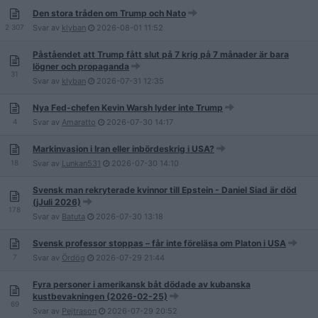
Den stora tråden om Trump och Nato
2 307
Svar av
klyban
2026-08-01
11:52
Påståendet att Trump fått slut på 7 krig på 7 månader är bara
lögner och propaganda
31
Svar av
klyban
2026-07-31
12:35
Nya Fed-chefen Kevin Warsh lyder inte Trump
4
Svar av
Amaratto
2026-07-30
14:17
Markinvasion i Iran eller inbördeskrig i USA?
18
Svar av
Lunkan531
2026-07-30
14:10
Svensk man rekryterade kvinnor till Epstein - Daniel Siad är död
(jJuli 2026)
178
Svar av
Batuta
2026-07-30
13:18
Svensk professor stoppas – får inte föreläsa om Platon i USA
7
Svar av
Ördög
2026-07-29
21:44
Fyra personer i amerikansk båt dödade av kubanska
kustbevakningen (2026-02-25)
69
Svar av
Pejtrason
2026-07-29
20:52