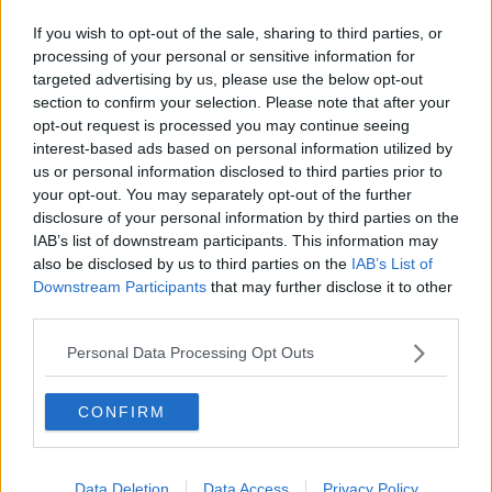
Hur skulle Trump kunna hindra mellanårsvalet 2026 och
presidentvalet 2028?
If you wish to opt-out of the sale, sharing to third parties, or
5
Svar av
C.R.M.114
2026-08-05
01:15
processing of your personal or sensitive information for
targeted advertising by us, please use the below opt-out
JD Vance blir Trumps vice presidentkandidat (2024-07-15)
section to confirm your selection. Please note that after your
845
Svar av
HipToBeSquare
2026-08-04
15:56
opt-out request is processed you may continue seeing
interest-based ads based on personal information utilized by
Tucker Carlson for president?
us or personal information disclosed to third parties prior to
237
Svar av
Arbetarbroder
2026-08-04
05:04
your opt-out. You may separately opt-out of the further
MAGA! Kommer Trump att förklara krigstillstånd i nov? Kraftigare
disclosure of your personal information by third parties on the
2026 nov + 2028?
IAB’s list of downstream participants. This information may
6
Svar av
oilslick
2026-08-04
00:30
also be disclosed by us to third parties on the
IAB’s List of
Downstream Participants
that may further disclose it to other
Bryggeri som lovat gratis öl när Trump dör får tillståndet indraget
third parties.
pga alkoholsmuggling
82
Svar av
intoanavrin
2026-08-03
20:52
Personal Data Processing Opt Outs
Trump vill ha Hormuzsundet stängt så fler länder tvingas köpa olja
från USA (april 2026)
16
CONFIRM
Svar av
2006
2026-08-03
20:23
Hur kommer USA få Grönland?
4 345
Svar av
AskMeAboutJesus
2026-08-03
18:02
Data Deletion
Data Access
Privacy Policy