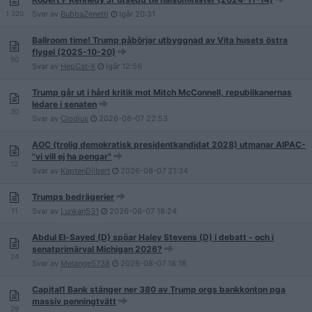
1 320
Svar av
BubbaZenetti
Igår
20:31
Ballroom time! Trump påbörjar utbyggnad av Vita husets östra
flygel (2025-10-20)
90
Svar av
HepCat-X
Igår
12:56
Trump går ut i hård kritik mot Mitch McConnell, republikanernas
ledare i senaten
30
Svar av
Clodius
2026-08-07
22:53
AOC (trolig demokratisk presidentkandidat 2028) utmanar AIPAC-
"vi vill ej ha pengar"
12
Svar av
KaptenDilbert
2026-08-07
21:34
Trumps bedrägerier
11
Svar av
Lunkan531
2026-08-07
18:24
Abdul El-Sayed (D) spöar Haley Stevens (D) i debatt - och i
senatprimärval Michigan 2026?
24
Svar av
Melange5738
2026-08-07
18:18
Capital1 Bank stänger ner 380 av Trump orgs bankkonton pga
massiv penningtvätt
29