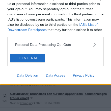
200
Svar av
Olof.sam43
2026-06-18
13:04
us or personal information disclosed to third parties prior to
your opt-out. You may separately opt-out of the further
UE inom Östergötland?
disclosure of your personal information by third parties on the
1
Svar av
YouNailedIt
2026-06-18
06:27
IAB’s list of downstream participants. This information may
also be disclosed by us to third parties on the
IAB’s List of
Militäranläggning/Mölndal
Downstream Participants
that may further disclose it to other
1 082
Svar av
Kawasaki 1500
2026-06-17
08:35
third parties.
Tunnel Vitsippsdalen Göteborg
Personal Data Processing Opt Outs
7
Svar av
Duvermongo
2026-06-16
23:27
CONFIRM
Sunrise Hotel Varosha Famagusta Cypern
1
Svar av
Neksnor
2026-06-13
18:51
Data Deletion
Data Access
Privacy Policy
Ingångar till Drömmarnas Brunn
6
Svar av
gullfia
2026-06-06
21:13
Gatubrunnar, brunnslock och hur man öppnar dem [sammanslagna
trådar /mod]
496
Svar av
kramdjur
2026-06-04
03:10