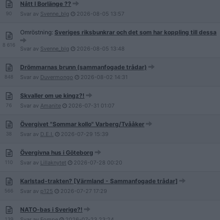
Nått I Borlänge ??
90
Svar av
Svenne_blg
2026-08-05
13:57
Omröstning:
Sveriges riksbunkrar och det som har koppling till dessa
8 616
Svar av
Svenne_blg
2026-08-05
13:48
Drömmarnas brunn (sammanfogade trådar)
848
Svar av
Duvermongo
2026-08-02
14:31
Skvaller om ue kingz?!
76
Svar av
Amanite
2026-07-31
01:07
Övergivet "Sommar kollo" Varberg/Tvååker
38
Svar av
D.E.I.
2026-07-29
15:39
Övergivna hus i Göteborg
110
Svar av
Lillaknytet
2026-07-28
00:20
Karlstad-trakten? [Värmland - Sammanfogade trådar]
566
Svar av
p125
2026-07-27
17:29
NATO-bas i Sverige?!
139
Svar av
Fompe
2026-07-23
23:24