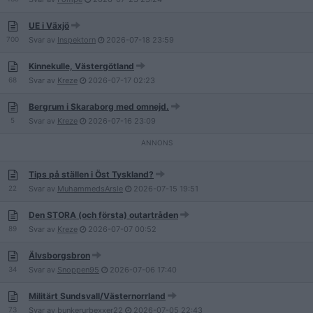
UE i Växjö
700
Svar av
Inspektorn
2026-07-18
23:59
Kinnekulle, Västergötland
68
Svar av
Kreze
2026-07-17
02:23
Bergrum i Skaraborg med omnejd.
5
Svar av
Kreze
2026-07-16
23:09
Tips på ställen i Öst Tyskland?
22
Svar av
MuhammedsArsle
2026-07-15
19:51
Den STORA (och första) outartråden
89
Svar av
Kreze
2026-07-07
00:52
Älvsborgsbron
34
Svar av
Snoppen95
2026-07-06
17:40
Militärt Sundsvall/Västernorrland
73
Svar av
bunkerurbexxer22
2026-07-05
22:43