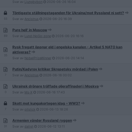
Svar av
Ljungbybon
2026-06-26
16:04
Töntigaste ställningstaganden för Ukraina/mot Ryssland ni sett?
55
Svar av
Ancistrus
2026-06-20
16:39
Pure hell' in Moscow
89
Svar av
Lund-NoGo-zone
2026-06-20
16:16
Rysk fregatt öppnar eld i engelska kanalen - Artikel 5 NATO kan
aktiveras?
35
Svar av
NobelPrizeWinner
2026-06-20
14:14
Putin/Kadyrov kritiker Skrepetsky mördad i Polen
7
Svar av
Ancistrus
2026-06-18
00:02
Ukrainsk drönare träffade oljeraffinaderi i Moskva
0
Svar av
Ms-X
2026-06-16
17:43
Skott mot kungakortegen idag – WW3?
7
Svar av
oilslick
2026-06-13
18:26
Armenien vänder Ryssland ryggen
31
Svar av
daligt
2026-06-12
13:11