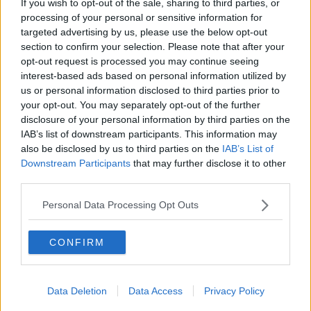
If you wish to opt-out of the sale, sharing to third parties, or
Ryssland: Vi erkänner inte domstolen i Haag
processing of your personal or sensitive information for
58
Svar av
2006
2026-07-14
11:16
targeted advertising by us, please use the below opt-out
section to confirm your selection. Please note that after your
Ukrainsk officer kan vara inblandad i sprängningen av Nord Stream
enligt nya uppgifter
opt-out request is processed you may continue seeing
287
Svar av
muflipin
2026-07-14
10:40
interest-based ads based on personal information utilized by
us or personal information disclosed to third parties prior to
Europa göra upp med Ryssland om att lämna NATO för ett
your opt-out. You may separately opt-out of the further
Europeiskt försvarsförbund?
disclosure of your personal information by third parties on the
21
Svar av
ja12
2026-07-11
17:46
IAB’s list of downstream participants. This information may
also be disclosed by us to third parties on the
IAB’s List of
Är Ukraina nazistiskt?
Downstream Participants
that may further disclose it to other
12
Svar av
oilslick
2026-07-09
05:47
third parties.
Vladimir Solovjovs brutala analys av världsläget i en lång
Weltwoche-intervju!
Personal Data Processing Opt Outs
37
Svar av
Ancistrus
2026-07-08
05:28
CONFIRM
Ryssland stänger gränsen mot sina nordiska grannar: Mobilisering
på gång?
72
Svar av
FAB-3000
2026-07-06
09:20
Data Deletion
Data Access
Privacy Policy