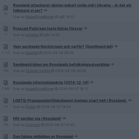
Ryssland attackerar nästan enbart civila mål i Ukraina - är det ett
folkmord vi ser?
62
Svar av
NobelPrizeWinner
Igår
16:52
Pressad Putin kan testa Natos försvar
17
Svar av
oligarks
Igår
14:26
Vem sprängde Nordstream och varför? (Samlingstråd)
2 770
Svar av
Swer99
2026-08-08
08:35
Samlingstråden om Rysslands befolkningsutveckling
185
Svar av
Charles-Lynton
2026-08-08
00:08
Rysslands informationskrig (2014-12-14)
2 860
Svar av
NobelPrizeWinner
2026-08-07
18:12
LGBTQ-Propaganda(Globohomo) bannas snart helt i Ryssland.
24
Svar av
Ördög
2026-08-07
14:24
HIV sprider sig i Ryssland!
109
Svar av
CygnusX
2026-08-07
01:45
Den falska nidbilden av Ryssland