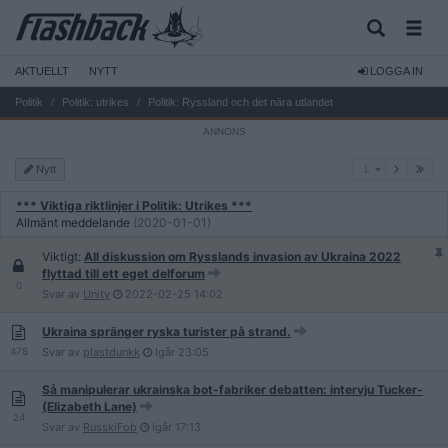
AKTUELLT
NYTT
LOGGA IN
Politik
Politik: utrikes
Politik: Ryssland och det nära utlandet
1
Nytt
1
*** Viktiga riktlinjer i Politik: Utrikes ***
Allmänt meddelande
(2020-01-01)
Viktigt:
All diskussion om Rysslands invasion av Ukraina 2022
flyttad till ett eget delforum
0
Svar av
Unity
2022-02-25
14:02
Ukraina spränger ryska turister på strand.
478
Svar av
plastdunkk
Igår
23:05
Så manipulerar ukrainska bot-fabriker debatten: intervju Tucker-
(Elizabeth Lane)
24
Svar av
RusskiFob
Igår
17:13