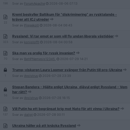
196
Svar av
ForumApache
2026-08-06
07:13
Kreml beskyller Baltikum för "diskriminering" av rysktalande -
kräver att ICJ utreder
22
Svar av
Piggekott
2026-08-04
06:43
Ryssland: Vi tar emot er som vill fly undan liberala västidéer
323
Svar av
korvstofft
2026-08-04
00:58
Ska man va orolig för ryssk invanion?
70
Svar av
BeHPNemesis12345.
2026-07-29
14:21
Trump-viskaren Laura Loomer svänger från Putin till pro-Ukraina
1
Svar av
Ancistrus
2026-07-28
23:39
Stepan Bandera - Hjälte enligt Ukraina, djävul enligt Ryssland - Vem
har rätt?
56
Svar av
Ancistrus
2026-07-28
16:15
Vill Putin ha ett begränsat krig mot Nato för att vinna i Ukraina?
137
Svar av
daligt
2026-07-28
00:11
Ukraina håller på att knäcka Ryssland