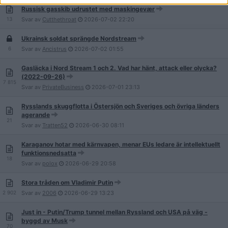
Russisk gasskib udrustet med maskingevær
13
Svar av
Cutthethroat
2026-07-02
22:20
Ukrainsk soldat sprängde Nordstream
6
Svar av
Ancistrus
2026-07-02
01:55
Gasläcka i Nord Stream 1 och 2. Vad har hänt, attack eller olycka?
(2022-09-26)
7 815
Svar av
PrivateBusiness
2026-07-01
23:13
Rysslands skuggflotta i Östersjön och Sveriges och övriga länders
agerande
21
Svar av
Tratten52
2026-06-30
08:11
Karaganov hotar med kärnvapen, menar EUs ledare är intellektuellt
funktionsnedsatta
18
Svar av
polox
2026-06-29
20:58
Stora tråden om Vladimir Putin
2 902
Svar av
2006
2026-06-29
13:23
Just in - Putin/Trump tunnel mellan Ryssland och USA på väg -
byggd av Musk
70