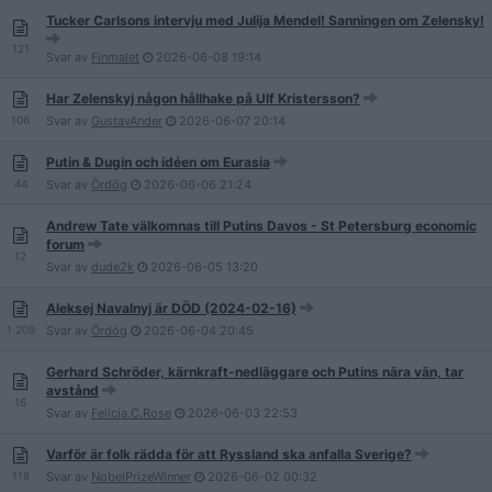
Tucker Carlsons intervju med Julija Mendel! Sanningen om Zelensky!
121
Svar av
Finmalet
2026-06-08
19:14
Har Zelenskyj någon hållhake på Ulf Kristersson?
106
Svar av
GustavAnder
2026-06-07
20:14
Putin & Dugin och idéen om Eurasia
44
Svar av
Ördög
2026-06-06
21:24
Andrew Tate välkomnas till Putins Davos - St Petersburg economic
forum
12
Svar av
dude2k
2026-06-05
13:20
Aleksej Navalnyj är DÖD (2024-02-16)
1 209
Svar av
Ördög
2026-06-04
20:45
Gerhard Schröder, kärnkraft-nedläggare och Putins nära vän, tar
avstånd
16
Svar av
Felicia.C.Rose
2026-06-03
22:53
Varför är folk rädda för att Ryssland ska anfalla Sverige?
118
Svar av
NobelPrizeWinner
2026-06-02
00:32