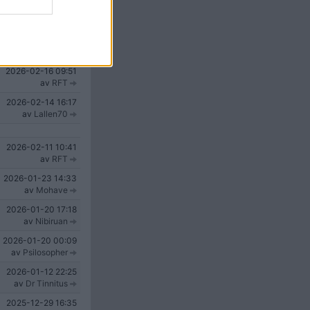
2026-02-25
22:04
v
VirtuellVerklighet
2026-02-19
10:59
av
RFT
2026-02-16
09:51
av
RFT
2026-02-14
16:17
av
Lallen70
2026-02-11
10:41
av
RFT
2026-01-23
14:33
av
Mohave
2026-01-20
17:18
av
Nibiruan
2026-01-20
00:09
av
Psilosopher
2026-01-12
22:25
av
Dr Tinnitus
2025-12-29
16:35