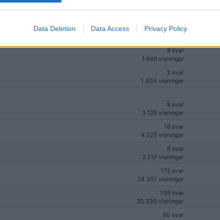
4 svar
1 465 visningar
a
Data Deletion
Data Access
Privacy Policy
8 svar
1 503 visningar
9 svar
1 646 visningar
2 svar
1 404 visningar
8 svar
3 125 visningar
16 svar
4 025 visningar
8 svar
2 217 visningar
172 svar
24 357 visningar
139 svar
20 330 visningar
60 svar