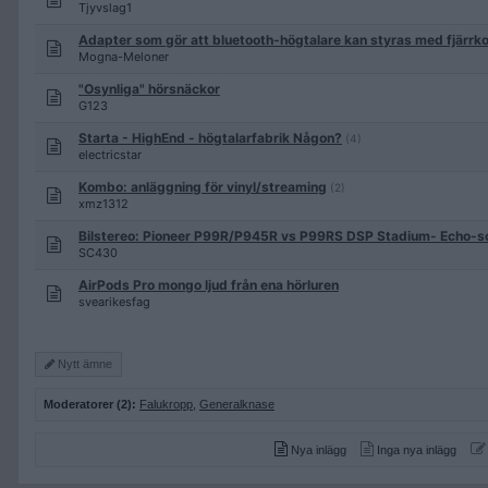
Tjyvslag1
Adapter som gör att bluetooth-högtalare kan styras med fjärrko
Mogna-Meloner
"Osynliga" hörsnäckor
G123
Starta - HighEnd - högtalarfabrik Någon?
(4)
electricstar
Kombo: anläggning för vinyl/streaming
(2)
xmz1312
Bilstereo: Pioneer P99R/P945R vs P99RS DSP Stadium- Echo-
SC430
AirPods Pro mongo ljud från ena hörluren
svearikesfag
Nytt ämne
Moderatorer (2):
Falukropp
,
Generalknase
Nya inlägg
Inga nya inlägg