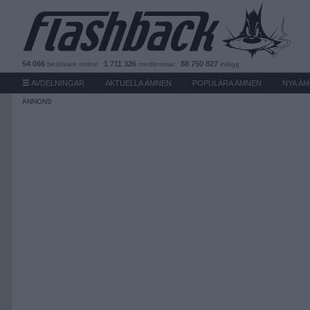
54 066
1 711 326
88 750 827
besökare
online
medlemmar
inlägg
AVDELNINGAR
AKTUELLA ÄMNEN
POPULÄRA ÄMNEN
NYA Ä