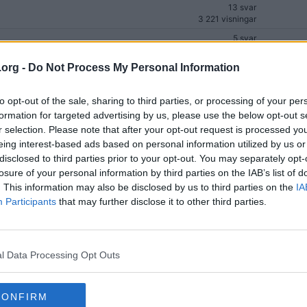
13 svar
3 221 visningar
5 svar
1 386 visningar
.org -
Do Not Process My Personal Information
7 svar
2 287 visningar
6 svar
to opt-out of the sale, sharing to third parties, or processing of your per
1 548 visningar
formation for targeted advertising by us, please use the below opt-out s
r selection. Please note that after your opt-out request is processed y
19 svar
5 004 visningar
eing interest-based ads based on personal information utilized by us or
disclosed to third parties prior to your opt-out. You may separately opt-
7 svar
losure of your personal information by third parties on the IAB’s list of
1 382 visningar
. This information may also be disclosed by us to third parties on the
IA
a?
16 svar
(2)
Participants
that may further disclose it to other third parties.
2 394 visningar
11 svar
1 890 visningar
1 svar
l Data Processing Opt Outs
1 390 visningar
26 svar
CONFIRM
2 949 visningar