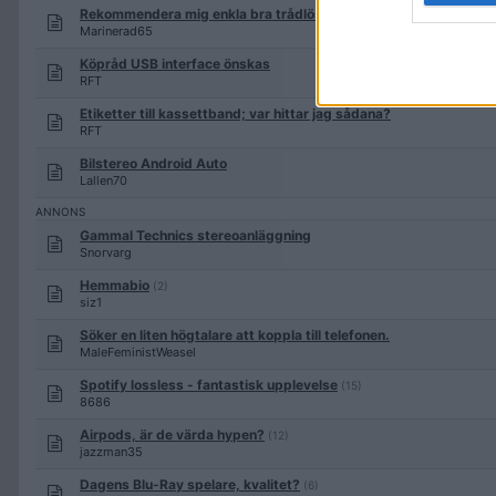
Rekommendera mig enkla bra trådlösa lurar för mobilen
Marinerad65
Köpråd USB interface önskas
RFT
Etiketter till kassettband; var hittar jag sådana?
RFT
Bilstereo Android Auto
Lallen70
Gammal Technics stereoanläggning
Snorvarg
Hemmabio
(2)
siz1
Söker en liten högtalare att koppla till telefonen.
MaleFeministWeasel
Spotify lossless - fantastisk upplevelse
(15)
8686
Airpods, är de värda hypen?
(12)
jazzman35
Dagens Blu-Ray spelare, kvalitet?
(6)