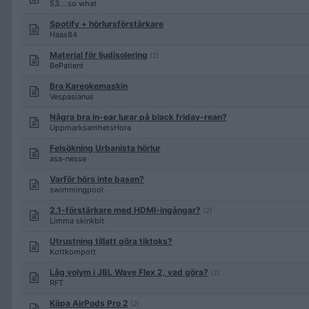
53....so what
Spotify + hörlursförstärkare
Haas84
Material för ljudisolering
(2)
BePatient
Bra Kareokemaskin
Vespasianus
Några bra in-ear lurar på black friday-rean?
UppmarksamhetsHora
Felsökning Urbanista hörlur
asa-nesse
Varför hörs inte basen?
swimmingpool
2.1-förstärkare med HDMI-ingångar?
(2)
Limma skinkbit
Utrustning tillatt göra tiktoks?
Kottkompott
Låg volym i JBL Wave Flex 2, vad göra?
(2)
RFT
Köpa AirPods Pro 2
(2)