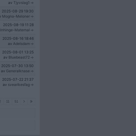
av
Tjyvslag1
2025-08-29
19:30
v
Mogna-Meloner
2025-08-19
11:28
Unhinge-Maternal
2025-08-16
18:46
av
Adelsdam
2025-08-01
13:25
av
Bluebeast72
2025-07-30
13:50
av
Generalknase
2025-07-22
21:37
av
svearikesfag
2
11
51