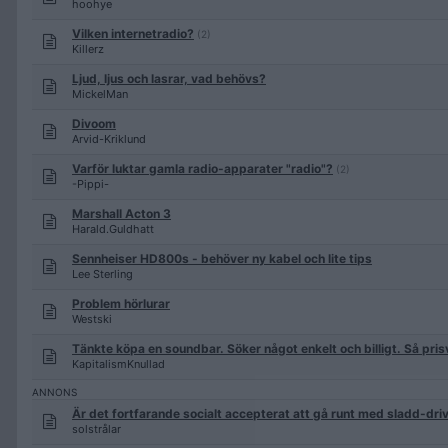
hoohye
Vilken internetradio?
(2)
Killerz
Ljud, ljus och lasrar, vad behövs?
MickelMan
Divoom
Arvid-Kriklund
Varför luktar gamla radio-apparater "radio"?
(2)
-Pippi-
Marshall Acton 3
Harald.Guldhatt
Sennheiser HD800s - behöver ny kabel och lite tips
Lee Sterling
Problem hörlurar
Westski
Tänkte köpa en soundbar. Söker något enkelt och billigt. Så pris
KapitalismKnullad
Är det fortfarande socialt accepterat att gå runt med sladd-driv
solstrålar