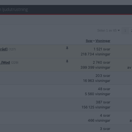
h ljudutrustning
Sidan
Sidan 1 av 65
1
1
av
Svar
•
Visningar
65
tråd]
1 521 svar
(127)
218 734 visningar
2 /Mod
2 740 svar
(229)
399 399 visningar
a
203 svar
16 963 visningar
48 svar
5 560 visningar
387 svar
156 125 visningar
4 svar
466 visningar
3 svar