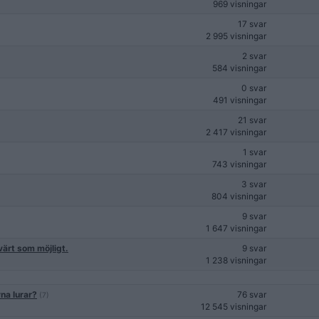
969 visningar
17 svar
2 995 visningar
2 svar
584 visningar
0 svar
491 visningar
21 svar
2 417 visningar
1 svar
743 visningar
3 svar
804 visningar
9 svar
1 647 visningar
värt som möjligt.
9 svar
1 238 visningar
na lurar?
76 svar
(7)
12 545 visningar