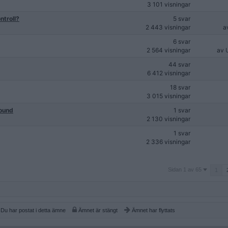
3 101 visningar
ntroll?
5 svar
2 443 visningar
a
6 svar
2 564 visningar
av
44 svar
6 412 visningar
18 svar
3 015 visningar
sound
1 svar
2 130 visningar
1 svar
2 336 visningar
Sidan
Sidan 1 av 65
1
1
av
65
Du har postat i detta ämne
Ämnet är stängt
Ämnet har flyttats