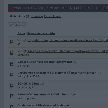
Hem, bostad & familj
Hemelektronik, ljud och bild
Ljud oc
Moderatorer (2):
Falukropp
,
Generalknase
Nytt
ämne
Ämne
•
Senast startade trådar
Viktigt:
Högtalare - köpråd och allmänna diskussioner [samlings
adl
Viktigt:
Tips på bra hörlurar? - Sammanfogad köprådstråd - pt 
bulgarien
Varför audiophiles har bäst ljudkvalitet
(17)
DonFoldit
Cervin-Vega högtalare i V-rummet så hela huset skakar..
(5)
Hockyfrillan2026
SONOS-tråden
(33)
douchebag1
Subwoofer ansluten via HDMI. Lite problem.
hard.bop.man
Obalanserad till balanserad ljudsignal