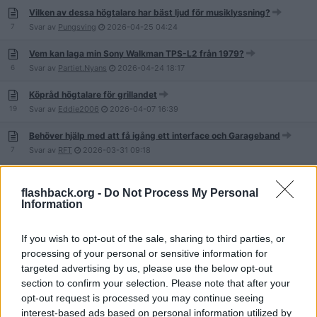
Vilken av dessa högtalare har bäst ljud för musiklyssning?
7
Svar av
Pungsving
2026-04-25
04:24
Vem kan laga min Sony Walkman TPS-L2 från 1979?
6
Svar av
Partiet.Nyans
2026-04-24
18:17
Köpråd högtalare för grillandet
19
Svar av
Eddie2006
2026-04-07
16:39
Behöver hjälp med att få igång ett interface och Garageband
7
Svar av
RFT
2026-03-31
09:18
Finns det någon billig bluetooth-högtalare som är någorlunda bra?
flashback.org -
Do Not Process My Personal
16
Svar av
Kallopsen
2026-03-25
13:49
Information
Varma och förlåtande högtalare?
If you wish to opt-out of the sale, sharing to third parties, or
11
Svar av
RFT
2026-03-23
21:14
processing of your personal or sensitive information for
targeted advertising by us, please use the below opt-out
Billiga X500 Bluetooth-hörlurar – fungerar ANC och ljudet?
section to confirm your selection. Please note that after your
1
Svar av
Fanten
2026-03-10
13:47
opt-out request is processed you may continue seeing
Liten kassettbandspelare krånglar
interest-based ads based on personal information utilized by