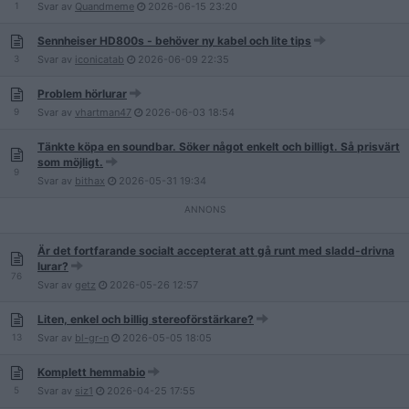
1
Svar av
Quandmeme
2026-06-15
23:20
Sennheiser HD800s - behöver ny kabel och lite tips
3
Svar av
iconicatab
2026-06-09
22:35
Problem hörlurar
9
Svar av
vhartman47
2026-06-03
18:54
Tänkte köpa en soundbar. Söker något enkelt och billigt. Så prisvärt
som möjligt.
9
Svar av
bithax
2026-05-31
19:34
Är det fortfarande socialt accepterat att gå runt med sladd-drivna
lurar?
76
Svar av
getz
2026-05-26
12:57
Liten, enkel och billig stereoförstärkare?
13
Svar av
bl-gr-n
2026-05-05
18:05
Komplett hemmabio
5
Svar av
siz1
2026-04-25
17:55