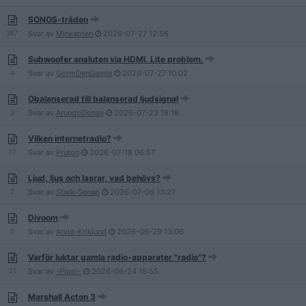
SONOS-tråden
387
Svar av
Minkapten
2026-07-27
12:56
Subwoofer ansluten via HDMI. Lite problem.
4
Svar av
GormDenGamle
2026-07-27
10:02
Obalanserad till balanserad ljudsignal
3
Svar av
ArundoDonax
2026-07-23
18:18
Vilken internetradio?
17
Svar av
Pruton
2026-07-18
06:57
Ljud, ljus och lasrar, vad behövs?
2
Svar av
Stark-Senap
2026-07-06
13:21
Divoom
0
Svar av
Arvid-Kriklund
2026-06-29
13:06
Varför luktar gamla radio-apparater "radio"?
21
Svar av
-Pippi-
2026-06-24
15:55
Marshall Acton 3