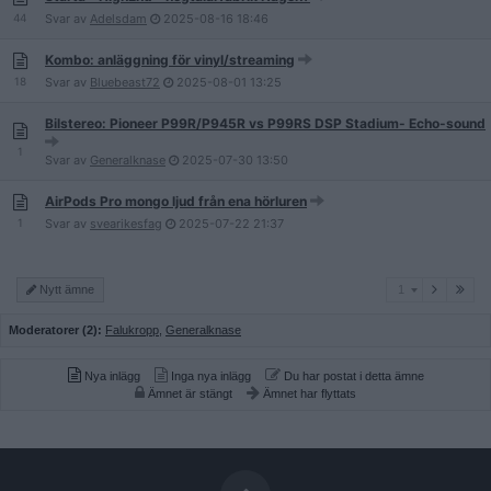
44
Svar av
Adelsdam
2025-08-16
18:46
Kombo: anläggning för vinyl/streaming
18
Svar av
Bluebeast72
2025-08-01
13:25
Bilstereo: Pioneer P99R/P945R vs P99RS DSP Stadium- Echo-sound
1
Svar av
Generalknase
2025-07-30
13:50
AirPods Pro mongo ljud från ena hörluren
1
Svar av
svearikesfag
2025-07-22
21:37
1
Nytt ämne
1
Moderatorer (2):
Falukropp
,
Generalknase
Nya inlägg
Inga nya inlägg
Du har postat i detta ämne
Ämnet är stängt
Ämnet har flyttats