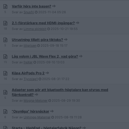
Varför hörs inte basen?
5
Svar av
Snusfri
2025-11-04
05:26
2.1-förstärkare med HDMI-ingångar?
18
Svar av
Limma skinkbit
2025-10-21
19:55
Utrustning tillatt göra tiktoks?
5
Svar av
lillgrisen
2025-09-18
15:17
Låg volym i JBL Wave Flex 2, vad göra?
15
Svar av
freXer
2025-09-10
13:03
Köpa AirPods Pro 2
16
Svar av
Tjyvslag1
2025-08-31
17:22
Adapter som gör att bluetooth-högtalare kan styras med
fjärrkontroll?
5
Svar av
Mogna-Meloner
2025-08-29
19:30
"Osynliga" hörsnäckor
6
Svar av
Unhinge-Maternal
2025-08-19
11:28
Starta - HighEnd - högtalarfabrik Någon?