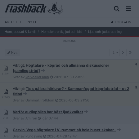
AKTUELLT
NYTT
LOGGA IN
Hem, bostad & familj
Hemelektronik, ljud och bild
Ljud och ljudutrustning
1
Nytt
1
Viktigt:
Högtalare - köpråd och allmänna diskussioner
[samlingstråd]
1 521
Svar av
Volvoellersaab
2026-07-30
23:23
Viktigt:
Tips på bra hörlurar? - Sammanfogad köprådstråd - pt 2
/Mod
2 740
Svar av
Gammal.Trolldom
2026-06-03
21:56
Varför audiophiles har bäst ljudkvalitet
204
Svar av
Amiron
Igår
07:44
Cervin-Vega högtalare i V-rummet så hela huset skakar..
48
Svar av
Pungsving
2026-07-28
12:47