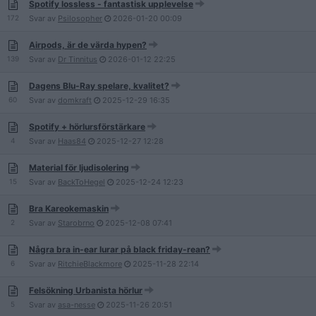
Spotify lossless - fantastisk upplevelse
172
Svar av
Psilosopher
2026-01-20
00:09
Airpods, är de värda hypen?
139
Svar av
Dr Tinnitus
2026-01-12
22:25
Dagens Blu-Ray spelare, kvalitet?
60
Svar av
domkraft
2025-12-29
16:35
Spotify + hörlursförstärkare
4
Svar av
Haas84
2025-12-27
12:28
Material för ljudisolering
15
Svar av
BackToHegel
2025-12-24
12:23
Bra Kareokemaskin
2
Svar av
Starobrno
2025-12-08
07:41
Några bra in-ear lurar på black friday-rean?
6
Svar av
RitchieBlackmore
2025-11-28
22:14
Felsökning Urbanista hörlur
5
Svar av
asa-nesse
2025-11-26
20:51