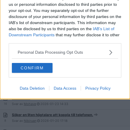
26
Svar av
Pungsving
2026-03-09
06:57
us or personal information disclosed to third parties prior to
your opt-out. You may separately opt-out of the further
Rekommendera mig enkla bra trådlösa lurar för mobilen
disclosure of your personal information by third parties on the
4
Svar av
VirtuellVerklighet
2026-02-25
22:04
IAB’s list of downstream participants. This information may
also be disclosed by us to third parties on the
IAB’s List of
Köpråd USB interface önskas
Downstream Participants
that may further disclose it to other
8
Svar av
RFT
2026-02-19
10:59
third parties.
Etiketter till kassettband; var hittar jag sådana?
Personal Data Processing Opt Outs
9
Svar av
RFT
2026-02-16
09:51
Bilstereo Android Auto
CONFIRM
2
Svar av
Lallen70
2026-02-14
16:17
Gammal Technics stereoanläggning
8
Svar av
RFT
2026-02-11
10:41
Data Deletion
Data Access
Privacy Policy
Hemmabio
16
Svar av
Mohave
2026-01-23
14:33
Söker en liten högtalare att koppla till telefonen.
8
Svar av
Nibiruan
2026-01-20
17:18