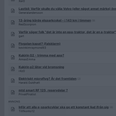
Xer0
Lastbil: Varför skulle du välja Volvo (eller något annat märke) ö
Generalandersson
13-åring körde elsparkcykel – i 143 km i timmen
(9)
RedScorpion
Varför säger folk "det är inte en epa-traktor, det är en a-traktor
gart
Flygplan kapat? (falsklarm)
kevinkimraymond93
Kukirin G2 - trimma med app?
AnnasEmma
Kukirin g2 låter vid bromsning
r4z0
Elektriskt microflyg? Är det framtiden
(2)
Harald.Guldhatt
mtd smart RF 125, reservdelar ?
PrivatPiratist
Inför att alla e-sparkcyklar ska ge ett konstant ljud ifrån sig
(6)
Tillfkonto12