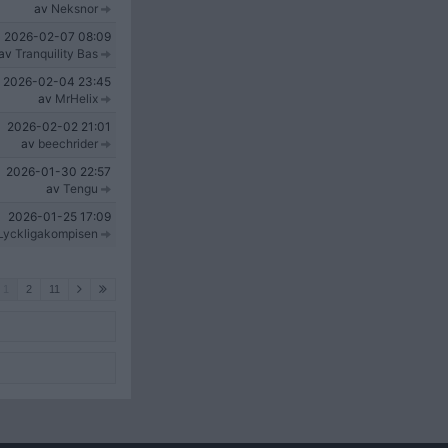
av
Neksnor
2026-02-07
08:09
av
Tranquility Bas
2026-02-04
23:45
av
MrHelix
2026-02-02
21:01
av
beechrider
2026-01-30
22:57
av
Tengu
2026-01-25
17:09
Lyckligakompisen
1
2
11