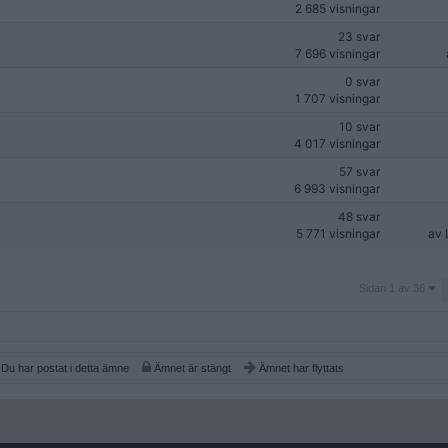
2 685 visningar
23 svar
7 696 visningar
0 svar
1 707 visningar
10 svar
4 017 visningar
57 svar
6 993 visningar
48 svar
5 771 visningar
av
Sidan
Sidan 1 av 36
1
av
36
Du har postat i detta ämne
Ämnet är stängt
Ämnet har flyttats