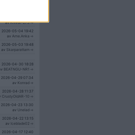
2026-05-07
07:41
av
Gubben
2026-05-06
17:40
av
Knivur-273
2026-05-04
19:42
av
Arne.Anka
2026-05-03
19:48
av
Skarparattarn
2026-04-30
18:28
av
BEATNGU-NR1
2026-04-29
07:34
av
Konrad
2026-04-28
11:37
v
CrustyOldAR-10
2026-04-23
13:30
av
Unelad
2026-04-22
13:15
av
Iceblade02
2026-04-17
12:40