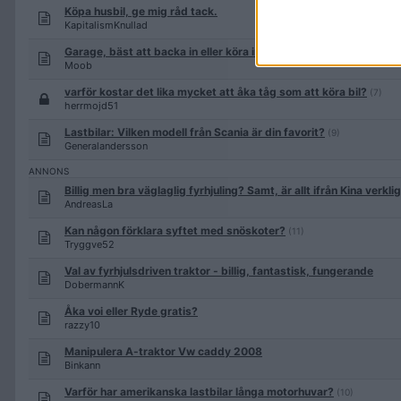
Köpa husbil, ge mig råd tack.
KapitalismKnullad
Garage, bäst att backa in eller köra in?
(3)
Moob
varför kostar det lika mycket att åka tåg som att köra bil?
(7)
herrmojd51
Lastbilar: Vilken modell från Scania är din favorit?
(9)
Generalandersson
Billig men bra väglaglig fyrhjuling? Samt, är allt ifrån Kina verkl
AndreasLa
Kan någon förklara syftet med snöskoter?
(11)
Tryggve52
Val av fyrhjulsdriven traktor - billig, fantastisk, fungerande
DobermannK
Åka voi eller Ryde gratis?
razzy10
Manipulera A-traktor Vw caddy 2008
Binkann
Varför har amerikanska lastbilar långa motorhuvar?
(10)