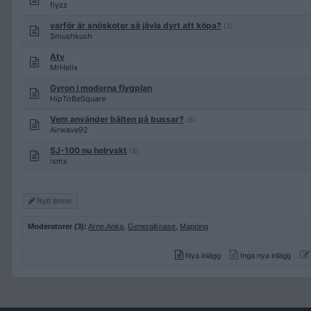
flyzz
varför är snöskoter så jävla dyrt att köpa?
(2)
Smushkush
Atv
MrHelix
Gyron i moderna flygplan
HipToBeSquare
Vem använder bälten på bussar?
(5)
Airwave92
SJ-100 nu helryskt
(5)
ismx
Nytt ämne
Moderatorer (3):
Arne.Anka
,
Generalknase
,
Mapping
Nya inlägg
Inga nya inlägg