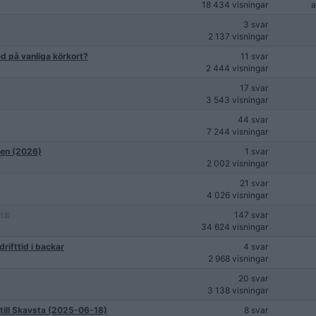
18 434 visningar
3 svar
2 137 visningar
ed på vanliga körkort?
11 svar
2 444 visningar
17 svar
3 543 visningar
44 svar
7 244 visningar
den (2026)
1 svar
2 002 visningar
21 svar
4 026 visningar
147 svar
(13)
34 624 visningar
drifttid i backar
4 svar
2 968 visningar
20 svar
3 138 visningar
 till Skavsta (2025-06-18)
8 svar