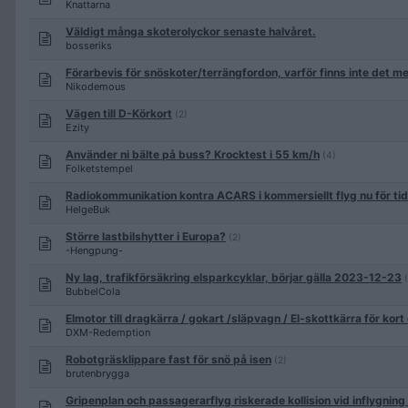
Knattarna
Väldigt många skoterolyckor senaste halvåret.
bosseriks
Förarbevis för snöskoter/terrängfordon, varför finns inte det m
Nikodemous
Vägen till D-Körkort
(2)
Ezity
Använder ni bälte på buss? Krocktest i 55 km/h
(4)
Folketstempel
Radiokommunikation kontra ACARS i kommersiellt flyg nu för ti
HelgeBuk
Större lastbilshytter i Europa?
(2)
-Hengpung-
Ny lag, trafikförsäkring elsparkcyklar, börjar gälla 2023-12-23
BubbelCola
Elmotor till dragkärra / gokart /släpvagn / El-skottkärra för kort 
DXM-Redemption
Robotgräsklippare fast för snö på isen
(2)
brutenbrygga
Gripenplan och passagerarflyg riskerade kollision vid inflygning