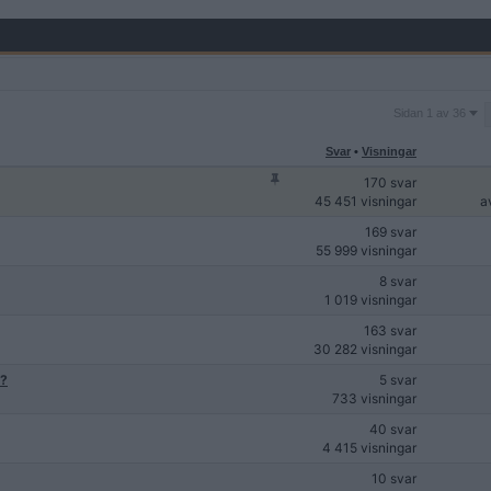
Sidan
Sidan 1 av 36
1
av
Svar
•
Visningar
36
170 svar
45 451 visningar
a
169 svar
55 999 visningar
8 svar
1 019 visningar
163 svar
30 282 visningar
 ?
5 svar
733 visningar
40 svar
4 415 visningar
10 svar