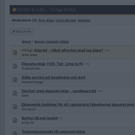
Fordon & trafik
Övriga fordon
Moderatorer (3):
Arne.Anka
,
Generalknase
,
Mapping
Nytt
ämne
Ämne
•
Senast startade trådar
Viktigt:
Köpråd - vilket elfordon skall jag köpa?
(15)
Arne.Anka
Elsparkcyklar (VOI, Tier, Lime m.fl)
(15)
Dubbeltrast
Dålig service på besiktning och dyrt
Henkamidage
Olyckor med elsparkcyklar - samlingstråd
(14)
tantr
Ekonomisk belöning för att rapportera felparkerad elsparkcykel
Grovport
Batteri till min husbil
(4)
krille-th
Transmissionsolja till veterantraktor