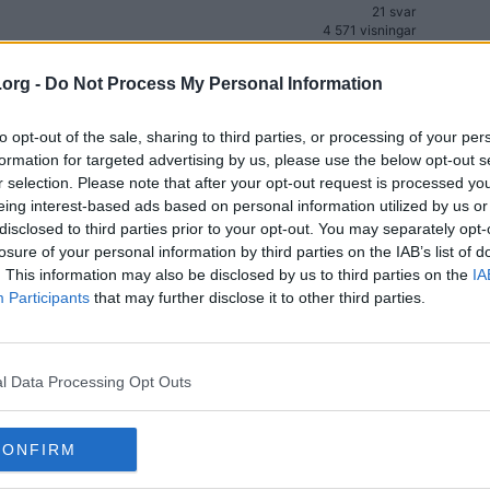
21 svar
4 571 visningar
2 svar
1 037 visningar
.org -
Do Not Process My Personal Information
23 svar
6 662 visningar
to opt-out of the sale, sharing to third parties, or processing of your per
formation for targeted advertising by us, please use the below opt-out s
4 svar
1 266 visningar
r selection. Please note that after your opt-out request is processed y
eing interest-based ads based on personal information utilized by us or
43 svar
9 568 visningar
disclosed to third parties prior to your opt-out. You may separately opt-
losure of your personal information by third parties on the IAB’s list of
6 svar
. This information may also be disclosed by us to third parties on the
IA
1 857 visningar
Participants
that may further disclose it to other third parties.
t!
154 svar
(13)
16 651 visningar
av
16 svar
7 142 visningar
l Data Processing Opt Outs
10 svar
2 618 visningar
CONFIRM
19 svar
3 181 visningar