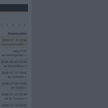
1
2
11
Senaste inlägg
2026-07-21
22:56
v
diskmaskinen82
Idag
11:01
av
Hellasgarden
2026-08-02
10:34
av
KamratBlue
2026-07-27
18:40
av
swebarb
2026-07-25
19:50
av
16266
2026-07-23
22:48
av
Dr Tinnitus
2026-07-13
22:10