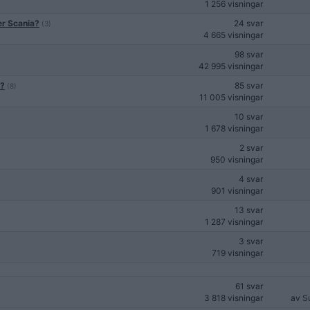
1 256 visningar
ver Scania?
24 svar
(3)
4 665 visningar
98 svar
42 995 visningar
"?
85 svar
(8)
11 005 visningar
10 svar
1 678 visningar
2 svar
950 visningar
4 svar
901 visningar
13 svar
1 287 visningar
3 svar
719 visningar
61 svar
3 818 visningar
av
S