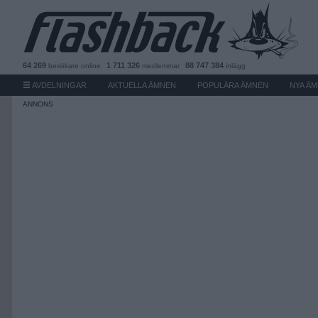
64 269
1 711 326
88 747 384
besökare
online
medlemmar
inlägg
AVDELNINGAR
AKTUELLA ÄMNEN
POPULÄRA ÄMNEN
NYA Ä