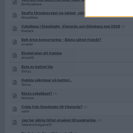
Bimbodeluxe
Skaffa förmånscykel via jobbet, värt eller inte?
(3)
MickelMan
Cykellopp i Stockholm, Västerås och Göteborg maj 2026
(2)
Klarlack
Belt drive konvertering - Bästa sättet framåt?
orvaren
Elcykel utan att trampa
allvar66
Byte av batteri lås
Skitzu
Dubbla säkringar på batteri..
Skitzu
Bästa cykellåset?
(2)
Mohave
Cykla från Stockholm till Västerås?
(2)
setfri
Jag har aldrig hittat orsaken till punktering.
(2)
Tekkenisthegame10