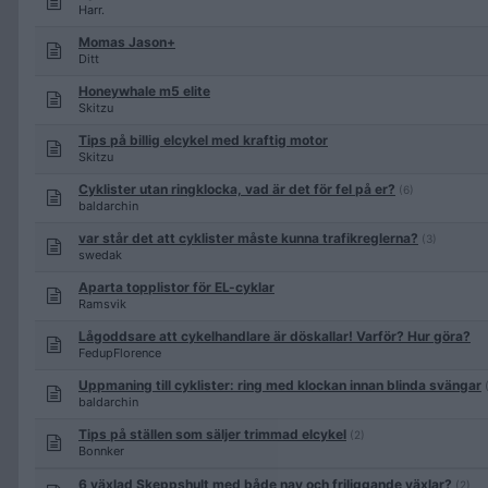
Harr.
Momas Jason+
Ditt
Honeywhale m5 elite
Skitzu
Tips på billig elcykel med kraftig motor
Skitzu
Cyklister utan ringklocka, vad är det för fel på er?
(6)
baldarchin
var står det att cyklister måste kunna trafikreglerna?
(3)
swedak
Aparta topplistor för EL-cyklar
Ramsvik
Lågoddsare att cykelhandlare är döskallar! Varför? Hur göra?
FedupFlorence
Uppmaning till cyklister: ring med klockan innan blinda svängar
baldarchin
Tips på ställen som säljer trimmad elcykel
(2)
Bonnker
6 växlad Skeppshult med både nav och friliggande växlar?
(2)