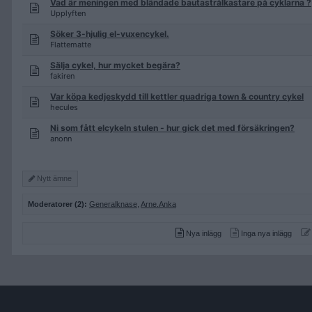
Vad är meningen med bländade bautastrålkastare på cyklarna ?
Upplyften
Söker 3-hjulig el-vuxencykel.
Flattematte
Sälja cykel, hur mycket begära?
fakiren
Var köpa kedjeskydd till kettler quadriga town & country cykel
hecules
Ni som fått elcykeln stulen - hur gick det med försäkringen?
anonn
Nytt ämne
Moderatorer (2):
Generalknase
,
Arne.Anka
Nya inlägg
Inga nya inlägg