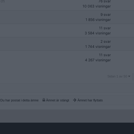
76 svar
(7)
10 063 visningar
9 svar
1 856 visningar
11 svar
3 584 visningar
2 svar
1 744 visningar
11 svar
4 267 visningar
Sidan
Sidan 1 av 50
1
av
50
Du har postat i detta ämne
Ämnet är stängt
Ämnet har flyttats