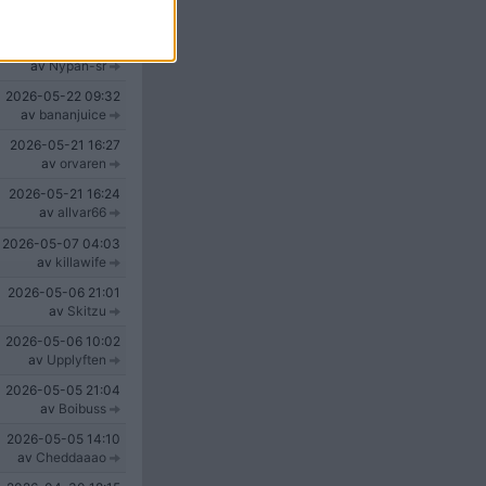
av
Skogswald
2026-05-23
22:31
av
Nypan-sr
2026-05-22
09:32
av
bananjuice
2026-05-21
16:27
av
orvaren
2026-05-21
16:24
av
allvar66
2026-05-07
04:03
av
killawife
2026-05-06
21:01
av
Skitzu
2026-05-06
10:02
av
Upplyften
2026-05-05
21:04
av
Boibuss
2026-05-05
14:10
av
Cheddaaao