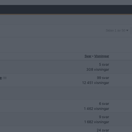
Sidan
Sidan 1 av 50
1
av
50
Svar
•
Visningar
5 svar
308 visningar
ge
99 svar
(9)
12 451 visningar
6 svar
1 462 visningar
9 svar
1 682 visningar
24 svar