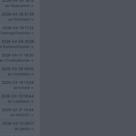
2026-04-30
18:15
av
Baalzamon
2026-04-28
21:38
av
Hominem
2026-04-19
11:23
TheAngryFeminist
2026-04-08
18:38
av
KamerunHunter
2026-04-01
18:30
av
ChubbyBlonde
2026-03-26
16:00
av
snurrebox
2026-03-19
13:08
av
Ichwill
2026-03-12
08:44
av
Lashback
2026-02-21
14:34
av
INGSOC
2026-02-10
06:11
av
geyto