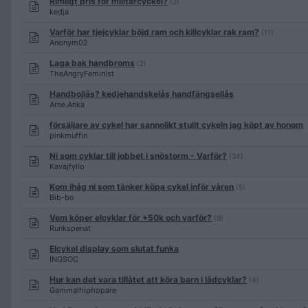
Rimligt pris för militärcyckel?
(3)
kedja
Varför har tjejcyklar böjd ram och killcyklar rak ram?
(11)
Anonym02
Laga bak handbroms
(2)
TheAngryFeminist
Handbojlås? kedjehandskelås handfängsellås
Arne.Anka
försäljare av cykel har sannolikt stulit cykeln jag köpt av honom
pinkmuffin
Ni som cyklar till jobbet i snöstorm - Varför?
(34)
Kavajfyllo
Kom ihåg ni som tänker köpa cykel inför våren
(5)
Bib-bo
Vem köper elcyklar för +50k och varför?
(9)
Runkspenat
Elcykel display som slutat funka
INGSOC
Hur kan det vara tillåtet att köra barn i lådcyklar?
(4)
Gammalhiphopare