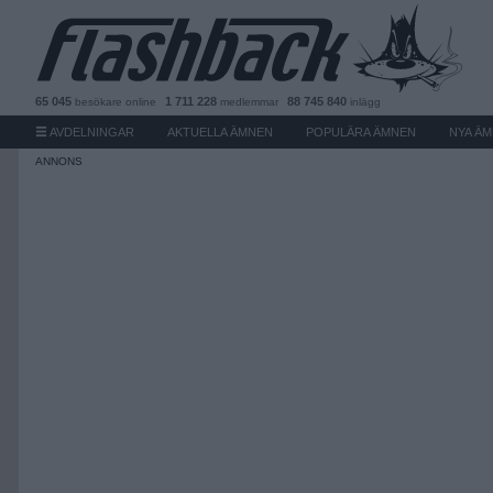
65 045
1 711 228
88 745 840
besökare
online
medlemmar
inlägg
AVDELNINGAR
AKTUELLA ÄMNEN
POPULÄRA ÄMNEN
NYA Ä