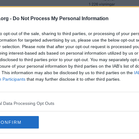
1 226 visningar
276 svar
.org -
Do Not Process My Personal Information
186 496 visningar
42 svar
3 579 visningar
to opt-out of the sale, sharing to third parties, or processing of your per
formation for targeted advertising by us, please use the below opt-out s
10 svar
1 160 visningar
r selection. Please note that after your opt-out request is processed y
eing interest-based ads based on personal information utilized by us or
28 svar
disclosed to third parties prior to your opt-out. You may separately opt-
2 232 visningar
losure of your personal information by third parties on the IAB’s list of
16 svar
. This information may also be disclosed by us to third parties on the
IA
6 675 visningar
Participants
that may further disclose it to other third parties.
3 svar
1 244 visningar
ering)??
45 svar
(4)
9 642 visningar
l Data Processing Opt Outs
66 svar
11 218 visningar
CONFIRM
kfrågor]
2 888 svar
(241)
386 980 visningar
149 svar