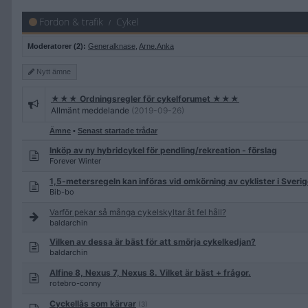
Fordon & trafik
Cykel
Moderatorer (2):
Generalknase
,
Arne.Anka
Nytt
ämne
★★★ Ordningsregler för cykelforumet ★★★
Allmänt meddelande
(2019-09-26)
Ämne
•
Senast startade trådar
Inköp av ny hybridcykel för pendling/rekreation - förslag
Forever Winter
1,5-metersregeln kan införas vid omkörning av cyklister i Sveri
Bib-bo
Varför pekar så många cykelskyltar åt fel håll?
baldarchin
Vilken av dessa är bäst för att smörja cykelkedjan?
baldarchin
Alfine 8, Nexus 7, Nexus 8. Vilket är bäst + frågor.
rotebro-conny
Cyckellås som kärvar
(3)