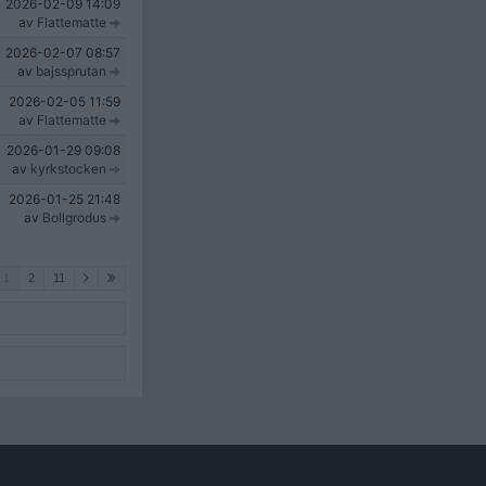
2026-02-09
14:09
av
Flattematte
2026-02-07
08:57
av
bajssprutan
2026-02-05
11:59
av
Flattematte
2026-01-29
09:08
av
kyrkstocken
2026-01-25
21:48
av
Bollgrodus
1
2
11