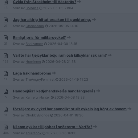
Cykla från Stockholm till Västerås?
13
Svar av
Boibuss
2026-05-05
21:04
Jag har aldrig hittat orsaken till punktering.
21
Svar av
Cheddaaao
2026-05-05
14:10
Rimligt pris för militärcyckel?
31
Svar av
Baalzamon
2026-04-30
18:15
Varför har tjejcyklar böjd ram och killcyklar rak ram?
129
Svar av
Hominem
2026-04-28
21:38
Laga bak handbroms
17
Svar av
TheAngryFeminist
2026-04-19
11:23
Handbojlås? kedjehandskelås handfängsellås
5
Svar av
KamerunHunter
2026-04-08
18:38
försäljare av cykel har sannolikt stulit cykeln jag köpt av honom
11
Svar av
ChubbyBlonde
2026-04-01
18:30
Ni som cyklar till jobbet i snöstorm - Varför?
404
Svar av
snurrebox
2026-03-26
16:00