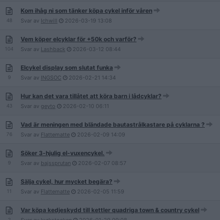
Kom ihåg ni som tänker köpa cykel inför våren
48
Svar av
Ichwill
2026-03-19
13:08
Vem köper elcyklar för +50k och varför?
104
Svar av
Lashback
2026-03-12
08:44
Elcykel display som slutat funka
9
Svar av
INGSOC
2026-02-21
14:34
Hur kan det vara tillåtet att köra barn i lådcyklar?
43
Svar av
geyto
2026-02-10
06:11
Vad är meningen med bländade bautastrålkastare på cyklarna ?
76
Svar av
Flattematte
2026-02-09
14:09
Söker 3-hjulig el-vuxencykel.
9
Svar av
bajssprutan
2026-02-07
08:57
Sälja cykel, hur mycket begära?
11
Svar av
Flattematte
2026-02-05
11:59
Var köpa kedjeskydd till kettler quadriga town & country cykel
2