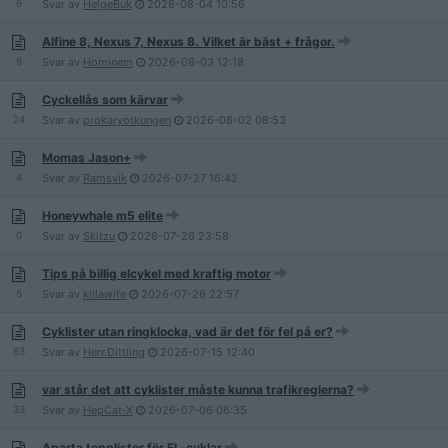
6
Svar av
HelgeBuk
2026-08-04
10:56
Alfine 8, Nexus 7, Nexus 8. Vilket är bäst + frågor.
9
Svar av
Hominem
2026-08-03
12:18
Cyckellås som kärvar
24
Svar av
prokaryotkungen
2026-08-02
08:53
Momas Jason+
4
Svar av
Ramsvik
2026-07-27
16:42
Honeywhale m5 elite
0
Svar av
Skitzu
2026-07-26
23:58
Tips på billig elcykel med kraftig motor
5
Svar av
killawife
2026-07-26
22:57
Cyklister utan ringklocka, vad är det för fel på er?
63
Svar av
Herr.Dittling
2026-07-15
12:40
var står det att cyklister måste kunna trafikreglerna?
33
Svar av
HepCat-X
2026-07-06
06:35
Aparta topplistor för EL-cyklar