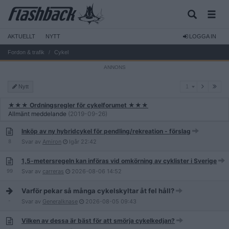
AKTUELLT
NYTT
LOGGA IN
Fordon & trafik
Cykel
1
Nytt
1
★★★ Ordningsregler för cykelforumet ★★★
Allmänt meddelande
(2019-09-26)
Inköp av ny hybridcykel för pendling/rekreation - förslag
8
Svar av
Amiron
Igår
22:42
1,5-metersregeln kan införas vid omkörning av cyklister i Sverige
99
Svar av
carreras
2026-08-06
14:52
Varför pekar så många cykelskyltar åt fel håll?
-
Svar av
Generalknase
2026-08-05
09:43
Vilken av dessa är bäst för att smörja cykelkedjan?