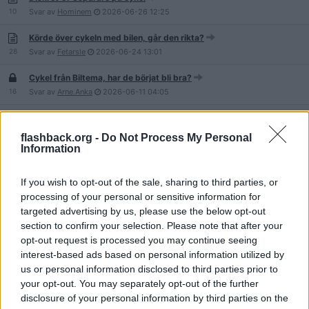
10
Svar av
Hominem
2026-06-26
12:25
Körde över cykeln med bilen, går den rikta?
28
Svar av
Fetarsle
2026-06-24
13:01
Cykel från Biltema, har de börjat bli bra?
16
Svar av
Arne.Anka
2026-06-11
04:05
bike24
3
Svar av
supermuppen1
2026-06-10
15:59
flashback.org -
Do Not Process My Personal
Information
Varför i helvete gjorde man herrcyklar (risken för ofrivillig
kastrering)??
45
If you wish to opt-out of the sale, sharing to third parties, or
Svar av
2560p
2026-06-08
08:43
processing of your personal or sensitive information for
Pendla till jobbet 20km med elcykel
targeted advertising by us, please use the below opt-out
66
Svar av
KamerunHunter
2026-05-30
20:02
section to confirm your selection. Please note that after your
opt-out request is processed you may continue seeing
Cyklister som cyklar på vägen trots cykelbana [Alla cykel i
interest-based ads based on personal information utilized by
trafikfrågor]
us or personal information disclosed to third parties prior to
2 888
Svar av
carreras
2026-05-25
15:02
your opt-out. You may separately opt-out of the further
disclosure of your personal information by third parties on the
Vore det inte bättre om bilar hade väjningsplikt för alla?