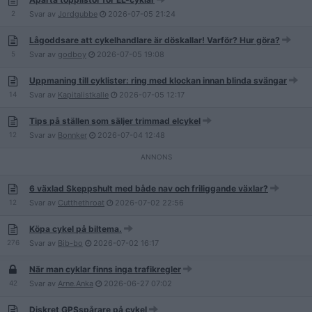
2
Svar av
Jordgubbe
2026-07-05
21:24
Lågoddsare att cykelhandlare är döskallar! Varför? Hur göra?
5
Svar av
godboy
2026-07-05
19:08
Uppmaning till cyklister: ring med klockan innan blinda svängar
14
Svar av
Kapitalistkalle
2026-07-05
12:17
Tips på ställen som säljer trimmad elcykel
12
Svar av
Bonnker
2026-07-04
12:48
6 växlad Skeppshult med både nav och friliggande växlar?
12
Svar av
Cutthethroat
2026-07-02
22:56
Köpa cykel på biltema.
276
Svar av
Bib-bo
2026-07-02
16:17
När man cyklar finns inga trafikregler
42
Svar av
Arne.Anka
2026-06-27
07:02
Diskret GPSspårare på cykel