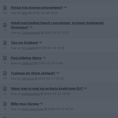
Flyttat från Sverige erfarenheter?
123
Svar av
MKG
2026-04-08
16:06
Hotell med badkar/dusch i sovrummet, en bisarr kontinental
företeelse?
14
Svar av
Turbobaguett
2026-04-07
10:37
Tips om Svalbard
8
Svar av
Vit-spade
2026-04-06
16:18
Paris biljetter Metro
4
Svar av
JdeKoof
2026-03-30
13:44
Tyskland ett riktigt skitland?
147
Svar av
Ultharius
2026-03-21
02:06
Vågar man ta med sig en karta ksalol inom EU?
6
Svar av
snellararafina
2026-03-20
20:49
Billig resa i Europa
18
Svar av
DraconianTimes
2026-03-17
09:30