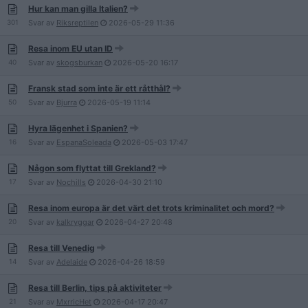
Hur kan man gilla Italien?
301
Svar av
Riksreptilen
2026-05-29
11:36
Resa inom EU utan ID
40
Svar av
skogsburkan
2026-05-20
16:17
Fransk stad som inte är ett råtthål?
50
Svar av
Bjurra
2026-05-19
11:14
Hyra lägenhet i Spanien?
16
Svar av
EspanaSoleada
2026-05-03
17:47
Någon som flyttat till Grekland?
17
Svar av
Nochills
2026-04-30
21:10
Resa inom europa är det värt det trots kriminalitet och mord?
20
Svar av
kalkryggar
2026-04-27
20:48
Resa till Venedig
14
Svar av
Adelaide
2026-04-26
18:59
Resa till Berlin, tips på aktiviteter
21
Svar av
MxrricHet
2026-04-17
20:47