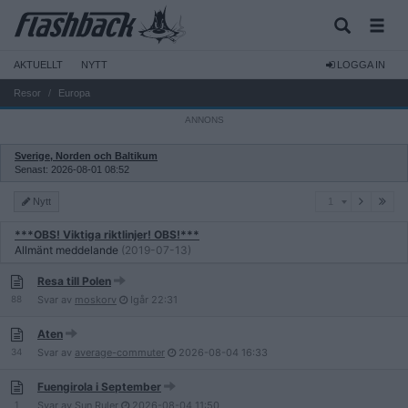
AKTUELLT
NYTT
LOGGA IN
Resor
Europa
Sverige, Norden och Baltikum
Senast: 2026-08-01 08:52
1
Nytt
1
***OBS! Viktiga riktlinjer! OBS!***
Allmänt meddelande
(2019-07-13)
Resa till Polen
88
Svar av
moskorv
Igår
22:31
Aten
34
Svar av
average-commuter
2026-08-04
16:33
Fuengirola i September
1
Svar av
Sun Ruler
2026-08-04
11:50