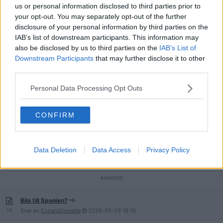
us or personal information disclosed to third parties prior to
Vart hade du velat bo en månad i Europa ?
your opt-out. You may separately opt-out of the further
30
Svar av
Partykalle
2026-06-17
08:41
disclosure of your personal information by third parties on the
IAB’s list of downstream participants. This information may
Bosätter mig i Bulgarien i vinter
also be disclosed by us to third parties on the
IAB’s List of
149
Svar av
Ringhals3
2026-06-15
19:52
Downstream Participants
that may further disclose it to other
third parties.
Billig mat och icketuristiga sevärdheter, områden i Berlin.
Weekendresa.
19
Svar av
Personal Data Processing Opt Outs
JdeKoof
2026-06-15
12:36
Risken för inställda flyg inom EU i och med
CONFIRM
krig/Hantavirus/oljebrist/andra eländen 2026
19
Svar av
Valdagen
2026-06-09
17:17
Har spontanköpt lägenhet i Torrevieja. Någon som bott/besökt och
Data Deletion
Data Access
Privacy Policy
har tips?
236
Svar av
Sun Ruler
2026-05-30
12:59
Bila till Spanien?
19
Svar av
EspanaSoleada
2026-05-29
18:10