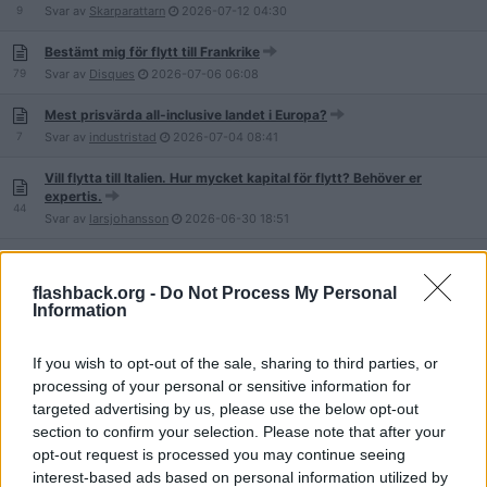
9
Svar av
Skarparattarn
2026-07-12
04:30
Bestämt mig för flytt till Frankrike
79
Svar av
Disques
2026-07-06
06:08
Mest prisvärda all-inclusive landet i Europa?
7
Svar av
industristad
2026-07-04
08:41
Vill flytta till Italien. Hur mycket kapital för flytt? Behöver er
expertis.
44
Svar av
larsjohansson
2026-06-30
18:51
Någon som rest till Gibraltar för att kolla på aporna?
59
Svar av
Sun Ruler
2026-06-30
10:40
flashback.org -
Do Not Process My Personal
Information
Sarajevo tips
13
Svar av
Limma skinkbit
2026-06-29
08:59
If you wish to opt-out of the sale, sharing to third parties, or
processing of your personal or sensitive information for
Strasbourg?
targeted advertising by us, please use the below opt-out
11
Svar av
gubbrackaren
2026-06-28
19:43
section to confirm your selection. Please note that after your
Turkiet / Istanbul??
opt-out request is processed you may continue seeing
1
Svar av
urverksapelsin
2026-06-27
21:15
interest-based ads based on personal information utilized by