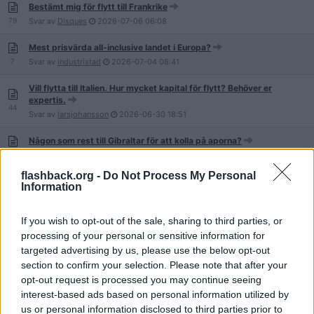
Bestämt mig för flytt till Frankrike
79
Svar av
Disques
2026-07-06
06:08
Mest prisvärda all-inclusive landet i Europa?
7
Svar av
industristad
2026-07-04
08:41
Vill flytta till Italien. Hur mycket kapital för flytt? Behöver er
expertis.
44
Svar av
larsjohansson
2026-06-30
18:51
Någon som rest till Gibraltar för att kolla på aporna?
59
Svar av
Sun Ruler
2026-06-30
10:40
flashback.org -
Do Not Process My Personal
Sarajevo tips
Information
13
Svar av
Limma skinkbit
2026-06-29
08:59
If you wish to opt-out of the sale, sharing to third parties, or
Strasbourg?
processing of your personal or sensitive information for
11
Svar av
gubbrackaren
2026-06-28
19:43
targeted advertising by us, please use the below opt-out
Turkiet / Istanbul??
section to confirm your selection. Please note that after your
1
Svar av
urverksapelsin
2026-06-27
21:15
opt-out request is processed you may continue seeing
interest-based ads based on personal information utilized by
Vart hade du velat bo en månad i Europa ?
us or personal information disclosed to third parties prior to