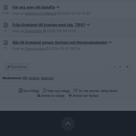
För oss som vill tågluffa
3 981
Svar av
MaleFeministWeasel
2026-03-10
12:35
Från Grekland till Sverige med tåg. TIPS?
4
Svar av
dogsoldier
2026-03-09
11:03
Bila till Grekland genom Serbien och Nordmakedonien
77
Svar av
Drevokocour
2026-03-07
08:24
1
Nytt ämne
1
Moderatorer (2):
Amiron
,
Neksnor
Nya inlägg
Inga nya inlägg
Du har postat i detta ämne
Ämnet är stängt
Ämnet har flyttats