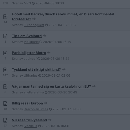
123
Svar av
MKG
2026-04-08
16:06
Hotell med badkar/dusch i sovrummet, en bisarr kontinental
företeelse?
14
Svar av
Turbobaguett
2026-04-07
10:37
Tips om Svalbard
8
Svar av
Vit-spade
2026-04-06
16:18
Paris biljetter Metro
4
Svar av
JdeKoof
2026-03-30
13:44
Tyskland ett riktigt skitland?
147
Svar av
Ultharius
2026-03-21
02:06
Vågar man ta med sig en karta ksalol inom EU?
6
Svar av
snellararafina
2026-03-20
20:49
Billig resa i Europa
18
Svar av
DraconianTimes
2026-03-17
09:30
Vill resa till Ryssland
37
Svar av
.vitalicus
2026-03-16
06:31