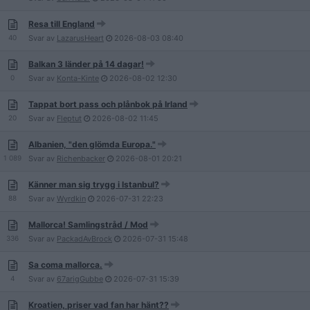
Resa till England
40
Svar av
LazarusHeart
2026-08-03
08:40
Balkan 3 länder på 14 dagar!
0
Svar av
Konta-Kinte
2026-08-02
12:30
Tappat bort pass och plånbok på Irland
20
Svar av
Fleptut
2026-08-02
11:45
Albanien, "den glömda Europa."
1 089
Svar av
Richenbacker
2026-08-01
20:21
Känner man sig trygg i Istanbul?
88
Svar av
Wyrdkin
2026-07-31
22:23
Mallorca! Samlingstråd / Mod
336
Svar av
PackadAvBrock
2026-07-31
15:48
Sa coma mallorca.
4
Svar av
67arigGubbe
2026-07-31
15:39
Kroatien, priser vad fan har hänt??