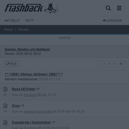
AKTUELLT
NYTT
LOGGA IN
Resor
Europa
Sverige, Norden och Baltikum
Senast: 2026-08-01 08:52
1
Nytt
1
***OBS! Viktiga riktlinjer! OBS!***
Allmänt meddelande
(2019-07-13)
Resa till Polen
88
Svar av
moskorv
Igår
22:31
Aten
34
Svar av
average-commuter
2026-08-04
16:33
Fuengirola i September
1
Svar av
Sun Ruler
2026-08-04
11:50