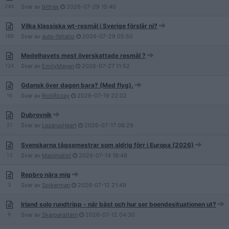
244
Svar av
bithax
2026-07-29
15:40
Vilka klassiska wt-resmål i Sverige förslår ni?
189
Svar av
auto-fellatio
2026-07-29
05:50
Medelhavets mest överskattade resmål ?
124
Svar av
EmilyMayen
2026-07-27
11:52
Gdansk över dagen bara? (Med flyg).
16
Svar av
RickRozay
2026-07-19
22:02
Dubrovnik
21
Svar av
LazarusHeart
2026-07-17
08:29
Svenskarna tågsemestrar som aldrig förr i Europa (2026)
13
Svar av
Maximalist
2026-07-14
18:48
Repbro nära mig
3
Svar av
Spikerman
2026-07-12
21:49
Irland solo rundtripp - när bäst och hur ser boendesituationen ut?
9
Svar av
Skarparattarn
2026-07-12
04:30