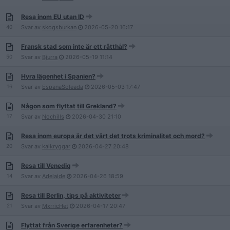
Resa inom EU utan ID
40
Svar av
skogsburkan
2026-05-20
16:17
Fransk stad som inte är ett råtthål?
50
Svar av
Bjurra
2026-05-19
11:14
Hyra lägenhet i Spanien?
16
Svar av
EspanaSoleada
2026-05-03
17:47
Någon som flyttat till Grekland?
17
Svar av
Nochills
2026-04-30
21:10
Resa inom europa är det värt det trots kriminalitet och mord?
20
Svar av
kalkryggar
2026-04-27
20:48
Resa till Venedig
14
Svar av
Adelaide
2026-04-26
18:59
Resa till Berlin, tips på aktiviteter
21
Svar av
MxrricHet
2026-04-17
20:47
Flyttat från Sverige erfarenheter?