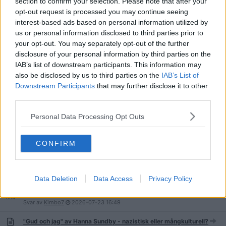
section to confirm your selection. Please note that after your
opt-out request is processed you may continue seeing
Carina Rydberg - vår enda kvinnliga beat-författare?
interest-based ads based on personal information utilized by
246
Svar av
sillynamnam
2026-07-27
00:36
us or personal information disclosed to third parties prior to
your opt-out. You may separately opt-out of the further
Kan man skriva en bok på svenska utan att använa "ä, ä, ö"?
disclosure of your personal information by third parties on the
44
Svar av
zombie-nation
2026-07-25
22:13
IAB’s list of downstream participants. This information may
also be disclosed by us to third parties on the
IAB’s List of
Spionen på FRA - Anders Jallai
Downstream Participants
that may further disclose it to other
59
Svar av
notwanted
2026-07-25
19:19
third parties.
Författare som begått mord
85
Svar av
MobbadeJessica
2026-07-25
14:34
Personal Data Processing Opt Outs
CONFIRM
Tio små negerpojkar
43
Svar av
Stiffinger
2026-07-23
23:51
Data Deletion
Data Access
Privacy Policy
Svenska Akademien: ledamöter och kommande ledamöter,
Nobelpriset i litteratur [/Mod]
864
Svar av
Kimbo7
2026-07-23
16:49
"Gud och jag" av Hanna Sundby - nazistisk eller mångkulturell?