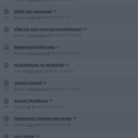
Dikter om sommaren
33
Svar av
Ördög
2026-07-16
21:17
Vilka var som barn era favoritböcker?
77
Svar av
VitResistens
2026-07-14
23:08
Modernistisk litteratur
23
Svar av
kyrkstocken
2026-07-13
13:06
skräckböcker vs skräckfilm
7
Svar av
SirDuke
2026-07-12
01:24
Joseph Conrad
107
Svar av
VitResistens
2026-07-11
23:00
August Strindberg
201
Svar av
att
2026-07-11
21:02
Författaren Christina Herrström
221
Svar av
Eorga
2026-07-10
22:06
Lars Kepler