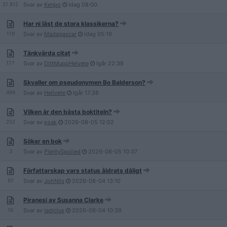
21 812
Svar av
Kenpo
Idag
08:00
Har ni läst de stora klassikerna?
119
Svar av
Madagascar
Idag
05:19
Tänkvärda citat
177
Svar av
DittMuppHelvete
Igår
22:38
Skvaller om pseudonymen Bo Balderson?
499
Svar av
Hellvete
Igår
17:38
Vilken är den bästa boktiteln?
252
Svar av
psak
2026-08-05
12:02
Söker en bok
3
Svar av
PlentySpoiled
2026-08-05
10:37
Författarskap vars status åldrats dåligt
97
Svar av
JohNils
2026-08-04
13:10
Piranesi av Susanna Clarke
16
Svar av
ladicius
2026-08-04
10:39