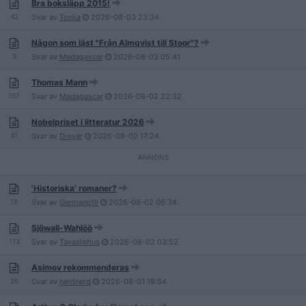
Bra boksläpp 2015!
42
Svar av
Tonka
2026-08-03
23:34
Någon som läst "Från Almqvist till Stoor"?
3
Svar av
Madagascar
2026-08-03
05:41
Thomas Mann
107
Svar av
Madagascar
2026-08-02
22:32
Nobelpriset i litteratur 2026
41
Svar av
Dreyer
2026-08-02
17:24
'Historiska' romaner?
18
Svar av
Germanofil
2026-08-02
06:34
Sjöwall-Wahlöö
113
Svar av
Tavastehus
2026-08-02
03:52
Asimov rekommenderas
26
Svar av
nerdnerd
2026-08-01
19:54