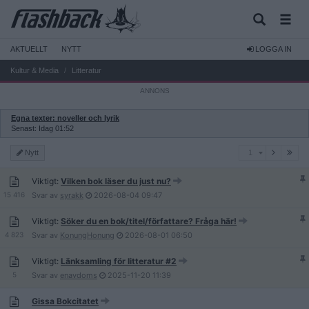
AKTUELLT
NYTT
LOGGA IN
Kultur & Media
Litteratur
Egna texter: noveller och lyrik
Senast: Idag 01:52
1
Nytt
1
Viktigt:
Vilken bok läser du just nu?
15 416
Svar av
syrakk
2026-08-04
09:47
Viktigt:
Söker du en bok/titel/författare? Fråga här!
4 823
Svar av
KonungHonung
2026-08-01
06:50
Viktigt:
Länksamling för litteratur #2
5
Svar av
enavdoms
2025-11-20
11:39
Gissa Bokcitatet