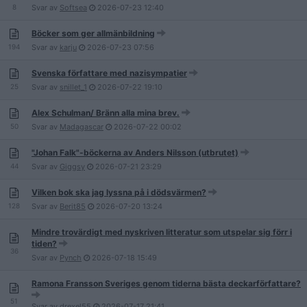
8
Svar av
Softsea
2026-07-23
12:40
Böcker som ger allmänbildning
194
Svar av
karju
2026-07-23
07:56
Svenska författare med nazisympatier
25
Svar av
snillet_1
2026-07-22
19:10
Alex Schulman/ Bränn alla mina brev.
50
Svar av
Madagascar
2026-07-22
00:02
"Johan Falk"-böckerna av Anders Nilsson (utbrutet)
44
Svar av
Giggsy
2026-07-21
23:29
Vilken bok ska jag lyssna på i dödsvärmen?
128
Svar av
Berit85
2026-07-20
13:24
Mindre trovärdigt med nyskriven litteratur som utspelar sig förr i
tiden?
36
Svar av
Pynch
2026-07-18
15:49
Ramona Fransson Sveriges genom tiderna bästa deckarförfattare?
51
Svar av
drexel55
2026-07-17
21:41