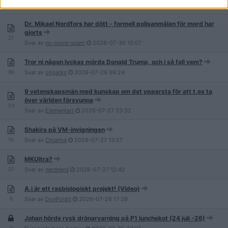
Dr. Mikael Nordfors har dött - formell polisanmälan för mord har
gjorts
27
Svar av
no-more-scam
2026-07-30
10:07
Tror ni någon lyckas mörda Donald Trump, och i så fall vem?
96
Svar av
oligarks
2026-07-29
09:24
9 vetenskapsmän med kunskap om det yppersta för att t.ex ta
över världen försvunna
53
Svar av
Elementart
2026-07-27
23:32
Shakira på VM-invigningen
10
Svar av
Chianna
2026-07-27
13:57
MKUltra?
37
Svar av
nerdnerd
2026-07-27
12:42
A.i är ett rasbiologiskt projekt! (Video)
8
Svar av
DonFoldit
2026-07-26
17:39
Johan hörde rysk drönarvarning på P1 lunchekot (24 juli -26)