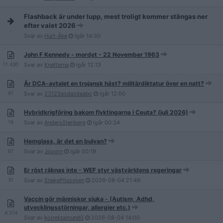
Flashback är under lupp, mest troligt kommer stängas ner
efter valet 2026
-
Svar av
Hurt-Åke
Igår
14:30
John F Kennedy - mordet - 22 November 1963
11 430
Svar av
Knattarna
Igår
12:13
Är DCA-avtalet en trojansk häst? militärdiktatur över en natt?
91
Svar av
23123asdasdaabc
Igår
12:00
Hybridkrigföring bakom flyktingarna i Ceuta? (juli 2026)
19
Svar av
AndersStenberg
Igår
00:34
Hemglass, är det en bulvan?
67
Svar av
Jooorn
Igår
00:19
Er röst räknas inte - WEF styr västvärldens regeringar
31
Svar av
SnakePlisssken
2026-08-04
21:49
Vaccin gör människor sjuka - (Autism, Adhd,
utvecklingsstörningar, allergier etc.)
4 214
Svar av
korrektamund0
2026-08-04
14:00