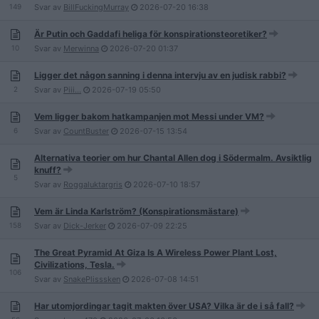
149
Svar av
BillFuckingMurray
2026-07-20
16:38
Är Putin och Gaddafi heliga för konspirationsteoretiker?
10
Svar av
Merwinna
2026-07-20
01:37
Ligger det någon sanning i denna intervju av en judisk rabbi?
2
Svar av
Piii...
2026-07-19
05:50
Vem ligger bakom hatkampanjen mot Messi under VM?
6
Svar av
CountBuster
2026-07-15
13:54
Alternativa teorier om hur Chantal Allen dog i Södermalm. Avsiktlig
knuff?
5
Svar av
Roggaluktargris
2026-07-10
18:57
Vem är Linda Karlström? (Konspirationsmästare)
158
Svar av
Dick-Jerker
2026-07-09
22:25
The Great Pyramid At Giza Is A Wireless Power Plant Lost,
Civilizations, Tesla.
106
Svar av
SnakePlisssken
2026-07-08
14:51
Har utomjordingar tagit makten över USA? Vilka är de i så fall?