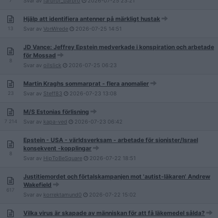
7
Svar av
farbror_barbro
2026-07-25
23:21
Hjälp att identifiera antenner på märkligt hustak
13
Svar av
VonWrede
2026-07-25
14:51
JD Vance: Jeffrey Epstein medverkade i konspiration och arbetade
för Mossad
8
Svar av
oilslick
2026-07-25
06:23
Martin Kraghs sommarprat - flera anomalier
23
Svar av
Steff83
2026-07-23
13:08
M/S Estonias förlisning
7 214
Svar av
kapa-ved
2026-07-23
06:42
Epstein - USA - världsverksam - arbetade för sionister/Israel
konsekvent -kopplingar
8
Svar av
HipToBeSquare
2026-07-22
18:51
Justitiemordet och förtalskampanjen mot 'autist-läkaren' Andrew
Wakefield
617
Svar av
korrektamund0
2026-07-22
15:02
Vilka virus är skapade av människan för att få läkemedel sålda?