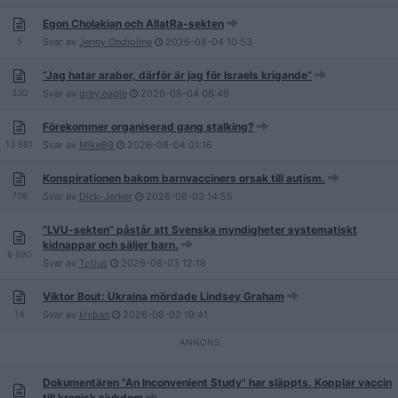
Egon Cholakian och AllatRa-sekten
5
Svar av
Jenny.Ondioline
2026-08-04
10:53
”Jag hatar araber, därför är jag för Israels krigande”
330
Svar av
grey.eagle
2026-08-04
08:49
Förekommer organiserad gang stalking?
13 881
Svar av
Mike89
2026-08-04
01:16
Konspirationen bakom barnvacciners orsak till autism.
708
Svar av
Dick-Jerker
2026-08-03
14:55
”LVU-sekten” påstår att Svenska myndigheter systematiskt
kidnappar och säljer barn.
6 690
Svar av
Totius
2026-08-03
12:18
Viktor Bout: Ukraina mördade Lindsey Graham
14
Svar av
klyban
2026-08-02
19:41
Dokumentären "An Inconvenient Study" har släppts. Kopplar vaccin
till kronisk sjukdom