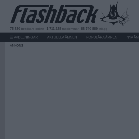
75 830
1 711 228
88 740 889
besökare
online
medlemmar
inlägg
AVDELNINGAR
AKTUELLA ÄMNEN
POPULÄRA ÄMNEN
NYA Ä