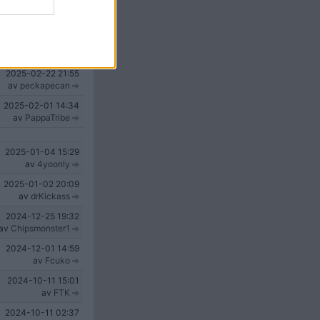
2025-04-17
21:44
av
Blodpixel
2025-03-23
13:24
av
Grizlo
2025-02-22
21:55
av
peckapecan
2025-02-01
14:34
av
PappaTribe
2025-01-04
15:29
av
4yoonly
2025-01-02
20:09
av
drKickass
2024-12-25
19:32
av
Chipsmonster1
2024-12-01
14:59
av
Fcuko
2024-10-11
15:01
av
FTK
2024-10-11
02:37