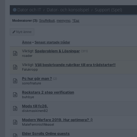
Dator och IT
Dator- och konsolspel
Support (Spel)
Moderatorer (3):
Snuffelbutt
,
memymo
,
^Eaz
Nytt
ämne
Ämne
•
Senast startade trådar
Viktigt:
Spelproblem & Lösningar
(311)
roader
Viktigt:
Välj beskrivande rubriker till era trådstarter!!
Falukropp
Pc hur gör man ?
(2)
sonofnature
Rockstars 2 step verification
buhbye
Mods till fc26.
diskmaskinen82
Modern Warfare 2019. Hur optimera? :)
MaleFeministWeasel
Elder Scrolls Online quests