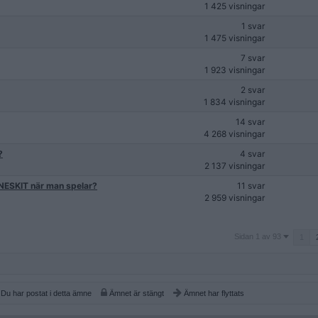
1 425 visningar
1 svar
1 475 visningar
7 svar
1 923 visningar
2 svar
1 834 visningar
14 svar
4 268 visningar
?
4 svar
2 137 visningar
INESKIT när man spelar?
11 svar
2 959 visningar
Sidan
Sidan 1 av 93
1
1
av
93
Du har postat i detta ämne
Ämnet är stängt
Ämnet har flyttats