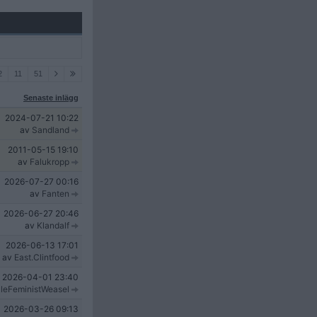
2
11
51
Senaste inlägg
2024-07-21
10:22
av
Sandland
2011-05-15
19:10
av
Falukropp
2026-07-27
00:16
av
Fanten
2026-06-27
20:46
av
Klandalf
2026-06-13
17:01
av
East.Clintfood
2026-04-01
23:40
leFeministWeasel
2026-03-26
09:13