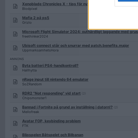
Xenoblade Chronicles X - tips för nybörjare?
Blodpixel
Mafia 2 på ps5
Grizlo
Microsoft Flight Simulator 2024: outhärdligt laggande med grusi
freethinker2024
Ubisoft connect står och snurrar med patch.benefits.major
UppmarksamhetsHora
Byta batteri PS4-handkontroll?
Hallhytta
nRage input till nintendo 64 emulator
SoZRandom
RDR2 "Not responding" vid start
(2)
Chipsmonster1
Bannad i Fortnite på grund av inställning i datorn!?
(2)
Mellofreak
Avatar FOP, keybinding problem
FTK
Blipspelen Båtspelet och Bilbanan