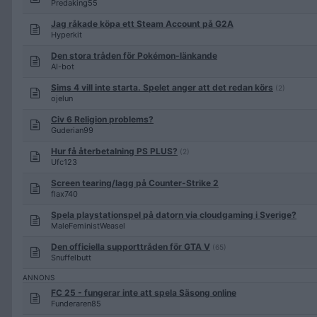
Predaking55
Jag råkade köpa ett Steam Account på G2A
Hyperkit
Den stora tråden för Pokémon-länkande
AI-bot
Sims 4 vill inte starta. Spelet anger att det redan körs
(2)
ojelun
Civ 6 Religion problems?
Guderian99
Hur få återbetalning PS PLUS?
(2)
Ufc123
Screen tearing/lagg på Counter-Strike 2
flax740
Spela playstationspel på datorn via cloudgaming i Sverige?
MaleFeministWeasel
Den officiella supporttråden för GTA V
(65)
Snuffelbutt
FC 25 - fungerar inte att spela Säsong online
Funderaren85