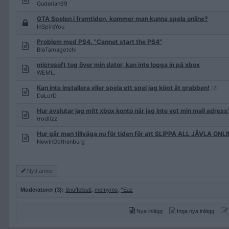
Guderian99
GTA Spelen i framtiden, kommer man kunna spela online?
InSpireYou
Problem med PS4. "Cannot start the PS4"
BlaTamagotchi
microsoft tog över min dator, kan inte logga in på xbox
WEML.
Kan inte installera eller spela ett spel jag köpt åt grabben!
(2)
DaLorD
Hur avslutar jag mitt xbox konto när jag inte vet min mail adress
rrodllzz
Hur går man tillväga nu för tiden för att SLIPPA ALL JÄVLA ONL
NewInGothenburg
Nytt ämne
Moderatorer (3):
Snuffelbutt
,
memymo
,
^Eaz
Nya inlägg
Inga nya inlägg