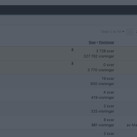
Sidan
Sidan 1 av 93
1
1
av
Svar
•
Visningar
93
3 728 svar
327 762 visningar
0 svar
3 770 visningar
19 svar
930 visningar
4 svar
419 visningar
2 svar
325 visningar
8 svar
881 visningar
av
Ma
2 svar