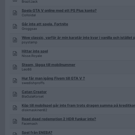
BrazilJack
Spela GTA V online med ett PS Plus konto?
Colloidal
Går inte att spela. Fortnite
Groggsax
Wow classic, varför är min karatär inte kvar i vanilla och istället
psystamp
Hittar inte spel
Nisse.Royale
Steam, lägga till mobilnummer
Leo86
Hur får man igång Fivem till GTA V ?
swedishproffs
Catan Creator
BlaGulaKorset
Köp till mobilspel går inte fram trots dragen summa på kreditko
diskmaskinen82
Read dead redemption 2 HDR funkar inte?
Facemash
Spel från ENEBA?