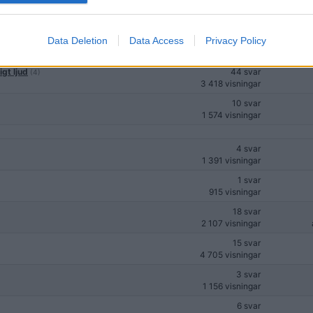
0 svar
697 visningar
Data Deletion
Data Access
Privacy Policy
2 svar
948 visningar
gt ljud
44 svar
(4)
3 418 visningar
10 svar
1 574 visningar
4 svar
1 391 visningar
1 svar
915 visningar
18 svar
2 107 visningar
15 svar
4 705 visningar
3 svar
1 156 visningar
6 svar