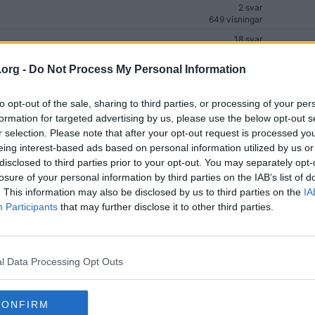
2 svar
649 visningar
18 svar
3 521 visningar
a
.org -
Do Not Process My Personal Information
15 svar
1 981 visningar
ux Mint?
3 svar
to opt-out of the sale, sharing to third parties, or processing of your per
725 visningar
formation for targeted advertising by us, please use the below opt-out s
r selection. Please note that after your opt-out request is processed y
20 svar
2 122 visningar
eing interest-based ads based on personal information utilized by us or
disclosed to third parties prior to your opt-out. You may separately opt-
4 svar
losure of your personal information by third parties on the IAB’s list of
1 272 visningar
. This information may also be disclosed by us to third parties on the
IA
2 svar
Participants
that may further disclose it to other third parties.
866 visningar
6 svar
936 visningar
2 svar
l Data Processing Opt Outs
831 visningar
5 svar
CONFIRM
2 077 visningar