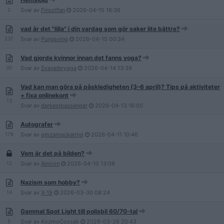
2
Svar av
Finsoffan
2026-04-15
16:36
vad är det "lilla" i din vardag som gör saker lite bättre?
237
Svar av
Pungsving
2026-04-15
00:34
Vad gjorde kvinnor innan det fanns yoga?
30
Svar av
Svavelbrygga
2026-04-14
13:39
Vad kan man göra på påskledigheten (3–6 april)? Tips på aktiviteter
+ fixa onlinekont
13
Svar av
darkestpassenger
2026-04-13
16:00
Autografer
178
Svar av
qmzamqckalrtgj
2026-04-11
10:46
Vem är det på bilden?
12
Svar av
Amiron
2026-04-10
13:09
Nazism som hobby?
14
Svar av
X-19
2026-03-30
08:24
Gammal Spot Light till polisbil 60/70-tal
5
Svar av
KozmoCossak
2026-03-26
20:43