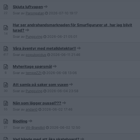
Skjuta luftvapen
22
Svar av
Parongatan
2026-07-10
19:17
Hur ser andrahandsmarknaden för Smurfigururer ut, har jag blivit
lurad?
14
Svar av
Pungsving
2026-06-21
05:01
Våra äventyr med metalldetektor!!
417
Svar av
populopidus
2026-06-11
21:46
Myheritage spørsmål
6
Svar av
tempeZZt
2026-06-08
13:06
Att samla på saker som vuxen
30
Svar av
Pungsving
2026-06-04
23:58
Nån som lägger pussel???
55
Svar av
andan0
2026-06-02
17:46
Biodling
27
Svar av
Vit-Brandbil
2026-06-02
12:50
Vad hände med att åka skateboard?