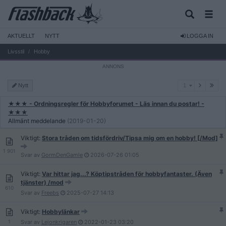
AKTUELLT
NYTT
LOGGA IN
Livsstil
Hobby
1
Nytt
1
★★★ - Ordningsregler för Hobbyforumet - Läs innan du postar! -
★★★
Allmänt meddelande
(2019-01-20)
Viktigt:
Stora tråden om tidsfördriv/Tipsa mig om en hobby! [/Mod]
1 901
Svar av
GormDenGamle
2026-07-26
01:05
Viktigt:
Var hittar jag...? Köptipstråden för hobbyfantaster. (Även
tjänster) /mod
610
Svar av
Freebs
2025-07-27
14:13
Viktigt:
Hobbylänkar
1
Svar av
Lejonkrigaren
2022-01-23
03:20