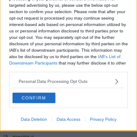
27
Svar av
Knivur-273
2026-05-11
23:12
targeted advertising by us, please use the below opt-out
section to confirm your selection. Please note that after your
Dyrka Lås eller LockSport
opt-out request is processed you may continue seeing
30
Svar av
NiceNameTwice
2026-05-07
05:33
interest-based ads based on personal information utilized by
us or personal information disclosed to third parties prior to
Vad göra på kvällen istället för tv spel?
your opt-out. You may separately opt-out of the further
79
Svar av
Llardrose
2026-05-02
11:39
disclosure of your personal information by third parties on the
Tråden för seriösa och intresserade mynt/sedel-samlare (om sedlar
IAB’s list of downstream participants. This information may
och mynt)[/mod]
also be disclosed by us to third parties on the
IAB’s List of
1 049
Svar av
LagomLat
2026-05-01
01:32
Downstream Participants
that may further disclose it to other
third parties.
Tips till nybörjare i glasmålning?
0
Svar av
Merwinna
2026-04-30
06:24
Personal Data Processing Opt Outs
Hur tävlar man i cosplay?
4
Svar av
Loreia
2026-04-28
10:31
CONFIRM
Data Deletion
Data Access
Privacy Policy
Tråden om att samla på pokémon (kort, figurer, you name it)
14
Svar av
Plukke
2026-04-18
23:07
Hemslöjd