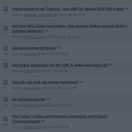
Pokémonrekord på Tradera – box såld för nästan 650 000 kronor
7
Svar av
average-commuter
2026-08-04
17:18
Att leva nära döden som hobby. Hur mycket tänker man på döden i
extrema hobbyer?
21
Svar av
Limma skinkbit
2026-07-29
15:11
Halvautomatisk luftgevär
16
Svar av
StinaFia
2026-07-27
16:32
Vad krävs egentligen för att USB-A-delen ska klara CE?
1
Svar av
bithax
2026-07-26
22:46
Vad gör jag med alla gamla frimärken?
11
Svar av
MannishBoy
2026-07-25
23:37
3d skrivare köpråd
22
Svar av
TobSve70
2026-07-22
17:25
Den "stora" tråden om frimärken (värdering och frågor)
[Sammanfogad]
649
Svar av
Il.Malizia
2026-07-11
18:50