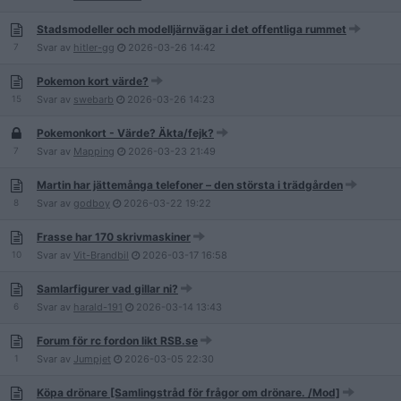
Stadsmodeller och modelljärnvägar i det offentliga rummet
7
Svar av
hitler-gg
2026-03-26
14:42
Pokemon kort värde?
15
Svar av
swebarb
2026-03-26
14:23
Pokemonkort - Värde? Äkta/fejk?
7
Svar av
Mapping
2026-03-23
21:49
Martin har jättemånga telefoner – den största i trädgården
8
Svar av
godboy
2026-03-22
19:22
Frasse har 170 skrivmaskiner
10
Svar av
Vit-Brandbil
2026-03-17
16:58
Samlarfigurer vad gillar ni?
6
Svar av
harald-191
2026-03-14
13:43
Forum för rc fordon likt RSB.se
1
Svar av
Jumpjet
2026-03-05
22:30
Köpa drönare [Samlingstråd för frågor om drönare. /Mod]