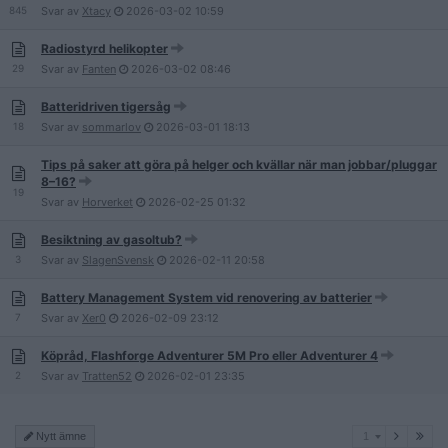
845
Svar av
Xtacy
2026-03-02
10:59
Radiostyrd helikopter
29
Svar av
Fanten
2026-03-02
08:46
Batteridriven tigersåg
18
Svar av
sommarlov
2026-03-01
18:13
Tips på saker att göra på helger och kvällar när man jobbar/pluggar
8–16?
19
Svar av
Horverket
2026-02-25
01:32
Besiktning av gasoltub?
3
Svar av
SlagenSvensk
2026-02-11
20:58
Battery Management System vid renovering av batterier
7
Svar av
Xer0
2026-02-09
23:12
Köpråd, Flashforge Adventurer 5M Pro eller Adventurer 4
2
Svar av
Tratten52
2026-02-01
23:35
1
Nytt ämne
1