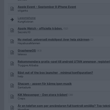
Apple Event - September 9 iPhone Event
oligarks
Lagomphone
KungKobran
Apple Watch - officiella tråden.
(52)
Secreto10
Ny metod: universell mobilgest över hela skärmen
(2)
HayabusaMannen
GrapheneOS
(43)
telexxx
Rekommendera gratis-spel till android UTAN annonser, registeri
Tryggve.Alibaba
Bäst out of the box launcher , minimal konfiguration?
help
Shazam - appen för känna igen musik
Santadunk
KiK Messenger - Den stora tråden!
(39)
Creps
Är en telefon som ger användaren full kontroll omöjlig? Typ tekni
Mondher