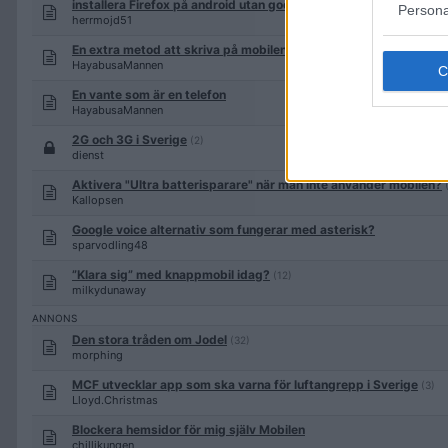
installera Firefox på android utan google play?
Persona
herrmojd51
En extra metod att skriva på mobilen: Håll in = bokstav + mellan
HayabusaMannen
En vante som är en telefon
HayabusaMannen
2G och 3G i Sverige
(2)
dienst
Aktivera "Ultra batterisparare" när man inte använder mobilen?
Kallopsen
Google voice alternativ som fungerar med asterisk?
sparvodling48
”Klara sig” med knappmobil idag?
(12)
milkydunaway
Den stora tråden om Jodel
(32)
morphing
MCF utvecklar app som ska varna för luftangrepp i Sverige
(3)
Lloyd.Christmas
Blockera hemsidor för mig själv Mobilen
chillikungen