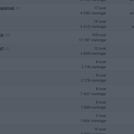
-spärrad.
17 svar
(2)
4 062 visningar
a
14 svar
3 413 visningar
 år
109 svar
(10)
17 767 visningar
al?
12 svar
(2)
2 839 visningar
8 svar
2 118 visningar
9 svar
2 178 visningar
8 svar
7 427 visningar
6 svar
1 959 visningar
5 svar
1 654 visningar
15 svar