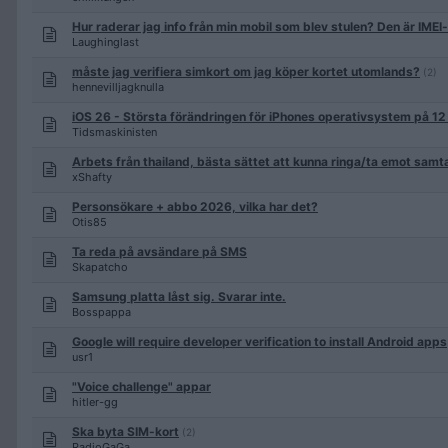
Hur raderar jag info från min mobil som blev stulen? Den är IMEI
Laughinglast
måste jag verifiera simkort om jag köper kortet utomlands?
(2)
hennevilljagknulla
iOS 26 - Största förändringen för iPhones operativsystem på 12
Tidsmaskinisten
Arbets från thailand, bästa sättet att kunna ringa/ta emot samt
xShafty
Personsökare + abbo 2026, vilka har det?
Otis85
Ta reda på avsändare på SMS
Skapatcho
Samsung platta låst sig. Svarar inte.
Bosspappa
Google will require developer verification to install Android apps
usr1
"Voice challenge" appar
hitler-gg
Ska byta SIM-kort
(2)
RadioGaGa