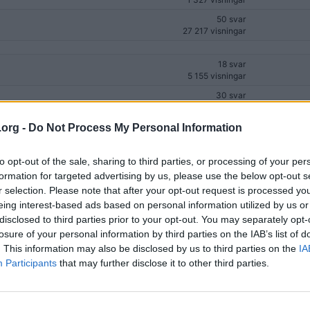
50 svar
27 217 visningar
18 svar
5 155 visningar
30 svar
7 903 visningar
9 svar
.org -
Do Not Process My Personal Information
1 421 visningar
39 svar
to opt-out of the sale, sharing to third parties, or processing of your per
14 414 visningar
formation for targeted advertising by us, please use the below opt-out s
bara smartphone?
36 svar
r selection. Please note that after your opt-out request is processed y
(4)
4 713 visningar
eing interest-based ads based on personal information utilized by us or
disclosed to third parties prior to your opt-out. You may separately opt-
0 svar
1 548 visningar
av
DetE
losure of your personal information by third parties on the IAB’s list of
. This information may also be disclosed by us to third parties on the
IA
n?
10 svar
Participants
that may further disclose it to other third parties.
2 001 visningar
atsApp)
173 svar
(15)
47 761 visningar
a