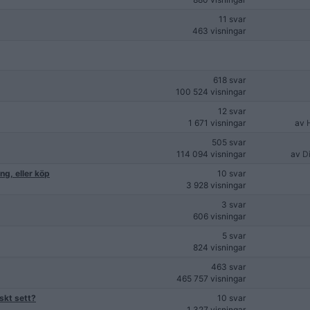
11 svar
463 visningar
618 svar
100 524 visningar
12 svar
1 671 visningar
av
505 svar
114 094 visningar
av
D
ng, eller köp
10 svar
3 928 visningar
3 svar
606 visningar
5 svar
824 visningar
463 svar
465 757 visningar
skt sett?
10 svar
1 327 visningar