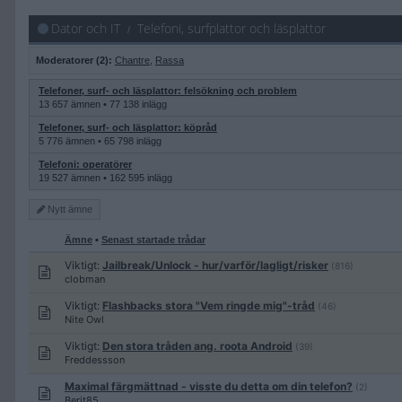
Dator och IT
Telefoni, surfplattor och läsplattor
Moderatorer (2):
Chantre
,
Rassa
Telefoner, surf- och läsplattor: felsökning och problem
13 657 ämnen • 77 138 inlägg
Telefoner, surf- och läsplattor: köpråd
5 776 ämnen • 65 798 inlägg
Telefoni: operatörer
19 527 ämnen • 162 595 inlägg
Nytt
ämne
Ämne
•
Senast startade trådar
Viktigt:
Jailbreak/Unlock - hur/varför/lagligt/risker
(816)
clobman
Viktigt:
Flashbacks stora "Vem ringde mig"-tråd
(46)
Nite Owl
Viktigt:
Den stora tråden ang. roota Android
(39)
Freddessson
Maximal färgmättnad - visste du detta om din telefon?
(2)
Berit85