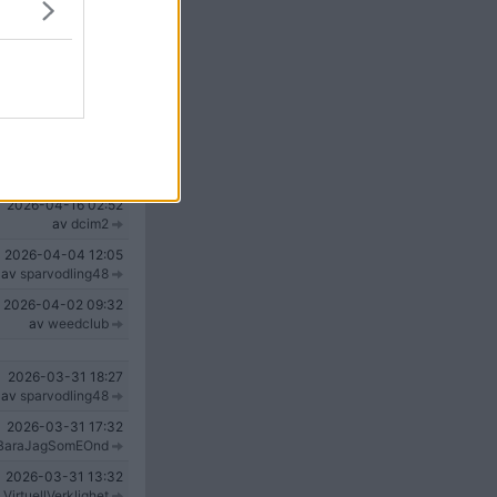
2026-04-29
09:47
av
Kvadrolupia
2026-04-23
15:05
HayabusaMannen
2026-04-18
16:37
av
Flaklypan
2026-04-17
18:45
av
Rassa
2026-04-16
02:52
av
dcim2
2026-04-04
12:05
av
sparvodling48
2026-04-02
09:32
av
weedclub
2026-03-31
18:27
av
sparvodling48
2026-03-31
17:32
BaraJagSomEOnd
2026-03-31
13:32
v
VirtuellVerklighet