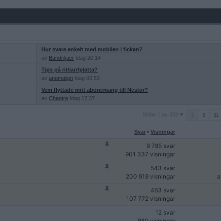
Hur svara enkelt med mobilen i fickan?
av
Bandriljaer
Idag 20:14
Tips på rit/surfplatta?
av
anomalign
Idag 00:53
Vem flyttade mitt abonemang till Nestor?
av
Chantre
Idag 17:37
Sidan
Sidan 1 av 333
1
2
11
1
av
Svar
•
Visningar
333
9 785 svar
901 337 visningar
543 svar
200 918 visningar
463 svar
107 772 visningar
12 svar
880 visningar