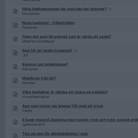
Hitta telefonnummer när man inte har internet?
(2)
biloxiblues
Nova Launcher - frågetråden
Pasiphae
Finns det spel till android som är värda att spela?
MaleFeministWeasel
App för att spela in samtal?
(3)
_b0
Komma runt enhetsbann?
Kallopsen
Mobilsvar från låt?
Mohave
Vilka kontakter är viktiga att spara på mobilen?
VirtuellVerklighet
App som tystar ner iphone 15E med ett tryck
Cacke
E book reader/Läsplatta med svensk-tysk och tysk-svensk ord
Igelkotten453
Tips på app för allmänbildning / quiz