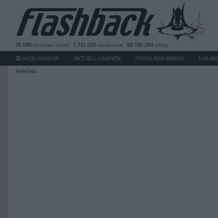
75 586
1 711 228
88 741 294
besökare
online
medlemmar
inlägg
AVDELNINGAR
AKTUELLA ÄMNEN
POPULÄRA ÄMNEN
NYA Ä