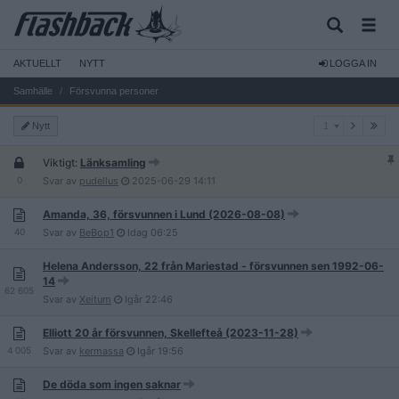
AKTUELLT
NYTT
LOGGA IN
Samhälle
Försvunna personer
1
Nytt
1
Viktigt:
Länksamling
0
Svar av
pudellus
2025-06-29
14:11
Amanda, 36, försvunnen i Lund (2026-08-08)
40
Svar av
BeBop1
Idag
06:25
Helena Andersson, 22 från Mariestad - försvunnen sen 1992-06-
14
62 605
Svar av
Xeitum
Igår
22:46
Elliott 20 år försvunnen, Skellefteå (2023-11-28)
4 005
Svar av
kermassa
Igår
19:56
De döda som ingen saknar