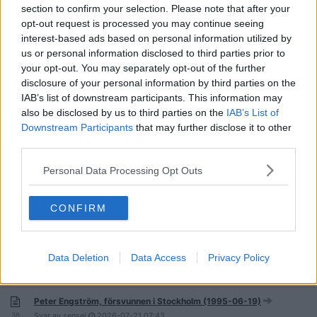
Pia Byström - Hagfors (2000-11-14)
section to confirm your selection. Please note that after your
316
Svar av
RostskyddsRaymond
2026-07-25
18:55
opt-out request is processed you may continue seeing
interest-based ads based on personal information utilized by
Fallet Amelia Earhart 1937 - skelettdelar som upptäcktes 1940
us or personal information disclosed to third parties prior to
"sannolikt" hennes
29
your opt-out. You may separately opt-out of the further
Svar av
Ördög
2026-07-25
14:39
disclosure of your personal information by third parties on the
IAB’s list of downstream participants. This information may
Christer Poka åkte på semester och försvann, Frankrike (1985-07-
also be disclosed by us to third parties on the
25)
IAB’s List of
226
Downstream Participants
Svar av
Skaraborg2
2026-07-25
that may further disclose it to other
08:45
third parties.
Mirja försvunnen i Värnamo 1995
68
Svar av
Aulikki
2026-07-22
21:06
Personal Data Processing Opt Outs
Johan Asplund, Sundsvall, försvunnen sen 1980. T. Quick/S.
Bergwall friad 14/3 -12
CONFIRM
2 627
Svar av
VEMDÅJAG
2026-07-22
13:25
Marianne Rugaas Knutsen försvann från Risør i Norge (1981-08-
Data Deletion
Data Access
Privacy Policy
28)
212
Svar av
datomerking
2026-07-22
01:13
Peter Engström, försvunnen i Stockholm (1995-06-19)
38
Svar av
sensei
2026-07-21
07:43