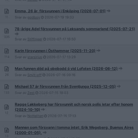
Emma, 26 år, försvunnen i Enköping (2026-07-01)
11
Svar av
godboy
2026-07-19
19:33
78-årige Adel försvunnen på Leksands sommarland (2025-07-21)
335
Svar av
Stiffinger
2026-07-17
16:50
Karin försvunnen i Östhammar (2025-11-20)
114
Svar av
starsirius
2026-07-17
13:29
Man funnen död på obebodd ö vid Lofoten (2026-06-12)
26
Svar av
Snylt-off
2026-07-16
09:16
Michael 57 år försvunnen från Svenljunga (2025-12-05)
133
Svar av
Zest
2026-07-15
18:03
Ragge Løkkeberg har försvunnit och norsk polis letar efter honom
(2024-10-10)
12
Svar av
Notteliten
2026-07-15
17:13
Mannen som försvann i tomma intet: Erik Wegeberg, Buenos Aires
(2000-01-05).
13