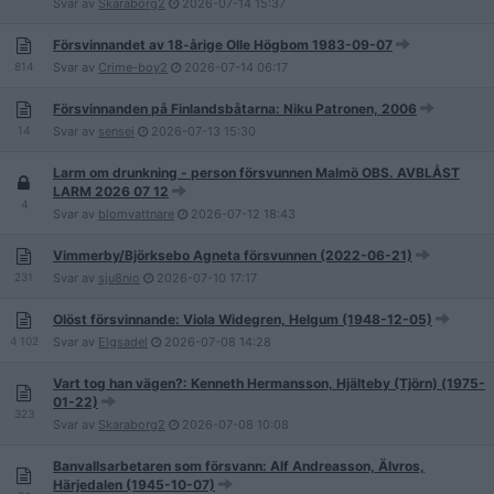
Svar av
Skaraborg2
2026-07-14
15:37
Försvinnandet av 18-årige Olle Högbom 1983-09-07
814
Svar av
Crime-boy2
2026-07-14
06:17
Försvinnanden på Finlandsbåtarna: Niku Patronen, 2006
14
Svar av
sensei
2026-07-13
15:30
Larm om drunkning - person försvunnen Malmö OBS. AVBLÅST
LARM 2026 07 12
4
Svar av
blomvattnare
2026-07-12
18:43
Vimmerby/Björksebo Agneta försvunnen (2022-06-21)
231
Svar av
sju8nio
2026-07-10
17:17
Olöst försvinnande: Viola Widegren, Helgum (1948-12-05)
4 102
Svar av
Elgsadel
2026-07-08
14:28
Vart tog han vägen?: Kenneth Hermansson, Hjälteby (Tjörn) (1975-
01-22)
323
Svar av
Skaraborg2
2026-07-08
10:08
Banvallsarbetaren som försvann: Alf Andreasson, Älvros,
Härjedalen (1945-10-07)