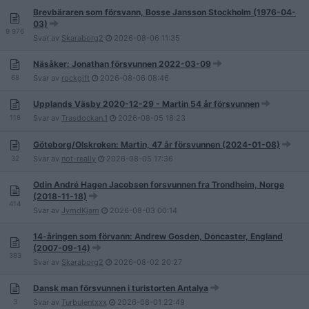
Brevbäraren som försvann, Bosse Jansson Stockholm (1976-04-
03)
9 976
Svar av
Skaraborg2
2026-08-06
11:35
Näsåker: Jonathan försvunnen 2022-03-09
68
Svar av
rockgift
2026-08-06
08:46
Upplands Väsby 2020-12-29 - Martin 54 år försvunnen
118
Svar av
Trasdockan.1
2026-08-05
18:23
Göteborg/Olskroken: Martin, 47 år försvunnen (2024-01-08)
32
Svar av
not-really
2026-08-05
17:36
Odin André Hagen Jacobsen forsvunnen fra Trondheim, Norge
(2018-11-18)
414
Svar av
JymdKjam
2026-08-03
00:14
14-åringen som förvann: Andrew Gosden, Doncaster, England
(2007-09-14)
383
Svar av
Skaraborg2
2026-08-02
20:27
Dansk man försvunnen i turistorten Antalya
3
Svar av
Turbulentxxx
2026-08-01
22:49