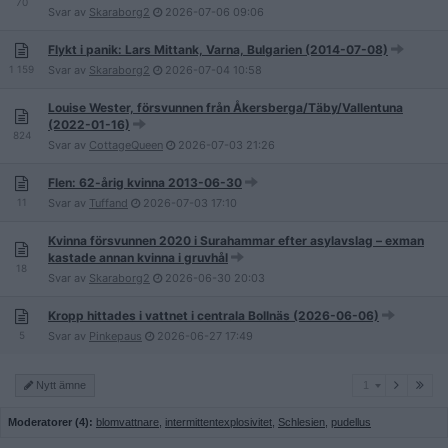
70
Svar av
Skaraborg2
2026-07-06
09:06
Flykt i panik: Lars Mittank, Varna, Bulgarien (2014-07-08)
1 159
Svar av
Skaraborg2
2026-07-04
10:58
Louise Wester, försvunnen från Åkersberga/Täby/Vallentuna
(2022-01-16)
824
Svar av
CottageQueen
2026-07-03
21:26
Flen: 62-årig kvinna 2013-06-30
11
Svar av
Tuffand
2026-07-03
17:10
Kvinna försvunnen 2020 i Surahammar efter asylavslag – exman
kastade annan kvinna i gruvhål
18
Svar av
Skaraborg2
2026-06-30
20:03
Kropp hittades i vattnet i centrala Bollnäs (2026-06-06)
5
Svar av
Pinkepaus
2026-06-27
17:49
1
Nytt ämne
1
Moderatorer (4):
blomvattnare
,
intermittentexplosivitet
,
Schlesien
,
pudellus