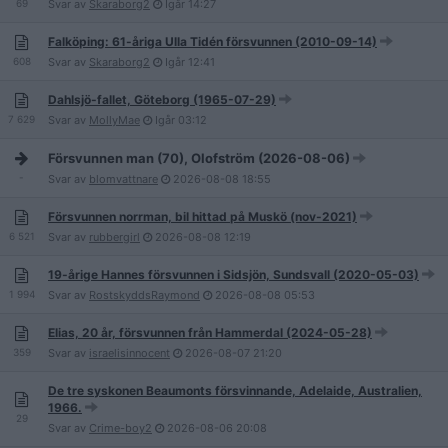
69
Svar av
Skaraborg2
Igår
14:27
Falköping: 61-åriga Ulla Tidén försvunnen (2010-09-14)
608
Svar av
Skaraborg2
Igår
12:41
Dahlsjö-fallet, Göteborg (1965-07-29)
7 629
Svar av
MollyMae
Igår
03:12
Försvunnen man (70), Olofström (2026-08-06)
-
Svar av
blomvattnare
2026-08-08
18:55
Försvunnen norrman, bil hittad på Muskö (nov-2021)
6 521
Svar av
rubbergirl
2026-08-08
12:19
19-årige Hannes försvunnen i Sidsjön, Sundsvall (2020-05-03)
1 994
Svar av
RostskyddsRaymond
2026-08-08
05:53
Elias, 20 år, försvunnen från Hammerdal (2024-05-28)
359
Svar av
israelisinnocent
2026-08-07
21:20
De tre syskonen Beaumonts försvinnande, Adelaide, Australien,
1966.
29
Svar av
Crime-boy2
2026-08-06
20:08