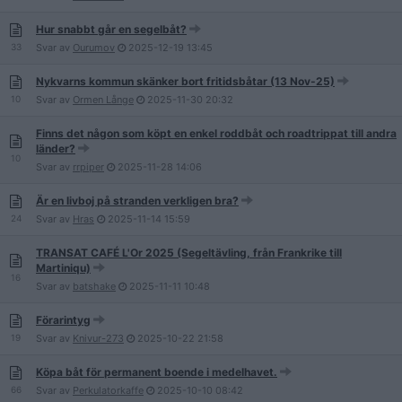
Hur snabbt går en segelbåt?
33
Svar av
Ourumov
2025-12-19
13:45
Nykvarns kommun skänker bort fritidsbåtar (13 Nov-25)
10
Svar av
Ormen Långe
2025-11-30
20:32
Finns det någon som köpt en enkel roddbåt och roadtrippat till andra
länder?
10
Svar av
rrpiper
2025-11-28
14:06
Är en livboj på stranden verkligen bra?
24
Svar av
Hras
2025-11-14
15:59
TRANSAT CAFÉ L'Or 2025 (Segeltävling, från Frankrike till
Martiniqu)
16
Svar av
batshake
2025-11-11
10:48
Förarintyg
19
Svar av
Knivur-273
2025-10-22
21:58
Köpa båt för permanent boende i medelhavet.
66
Svar av
Perkulatorkaffe
2025-10-10
08:42