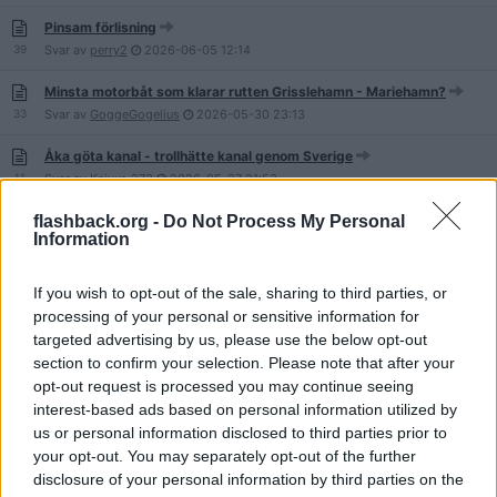
Pinsam förlisning
39
Svar av
perry2
2026-06-05
12:14
Minsta motorbåt som klarar rutten Grisslehamn - Mariehamn?
33
Svar av
GoggeGogelius
2026-05-30
23:13
Åka göta kanal - trollhätte kanal genom Sverige
11
Svar av
Knivur-273
2026-05-27
21:53
flashback.org -
Do Not Process My Personal
när sjösätter ni era båtar?
Information
32
Svar av
misssommar
2026-05-13
10:04
Eldrivna båtar
If you wish to opt-out of the sale, sharing to third parties, or
47
Svar av
xpqr12345
2026-05-12
17:41
processing of your personal or sensitive information for
targeted advertising by us, please use the below opt-out
Hjälmaren 2026
section to confirm your selection. Please note that after your
6
Svar av
Mohave
2026-05-11
05:11
opt-out request is processed you may continue seeing
interest-based ads based on personal information utilized by
Segla Östersjön runt.
us or personal information disclosed to third parties prior to
22
Svar av
batshake
2026-05-09
11:30
your opt-out. You may separately opt-out of the further
Vad tar jag för detta i inbyte
disclosure of your personal information by third parties on the