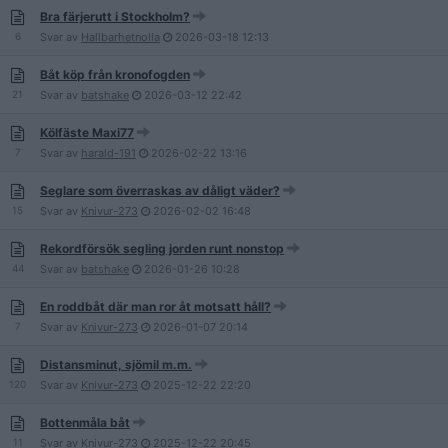
Bra färjerutt i Stockholm?
6
Svar av
Hallbarhetnolla
2026-03-18
12:13
Båt köp från kronofogden
21
Svar av
batshake
2026-03-12
22:42
Kölfäste Maxi77
7
Svar av
harald-191
2026-02-22
13:16
Seglare som överraskas av dåligt väder?
15
Svar av
Knivur-273
2026-02-02
16:48
Rekordförsök segling jorden runt nonstop
44
Svar av
batshake
2026-01-26
10:28
En roddbåt där man ror åt motsatt håll?
7
Svar av
Knivur-273
2026-01-07
20:14
Distansminut, sjömil m.m.
120
Svar av
Knivur-273
2025-12-22
22:20
Bottenmåla båt
11
Svar av
Knivur-273
2025-12-22
20:45