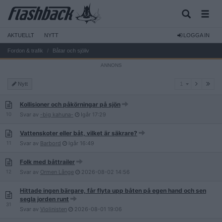
AKTUELLT
NYTT
LOGGA IN
Fordon & trafik
Båtar och sjöliv
1
Nytt
1
Kollisioner och påkörningar på sjön
10
Svar av
-big kahuna-
Igår
17:29
Vattenskoter eller båt, vilket är säkrare?
11
Svar av
Barbord
Igår
16:49
Folk med båttrailer
12
Svar av
Ormen Långe
2026-08-02
14:56
Hittade ingen bärgare, får flyta upp båten på egen hand och sen
segla jorden runt
31
Svar av
Violinisten
2026-08-01
19:06