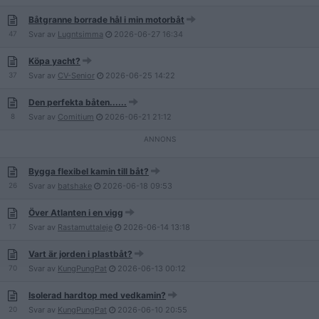
Båtgranne borrade hål i min motorbåt
47
Svar av
Lugntsimma
2026-06-27
16:34
Köpa yacht?
37
Svar av
CV-Senior
2026-06-25
14:22
Den perfekta båten......
8
Svar av
Comitium
2026-06-21
21:12
Bygga flexibel kamin till båt?
26
Svar av
batshake
2026-06-18
09:53
Över Atlanten i en vigg
17
Svar av
Rastamuttaleje
2026-06-14
13:18
Vart är jorden i plastbåt?
70
Svar av
KungPungPat
2026-06-13
00:12
Isolerad hardtop med vedkamin?
20
Svar av
KungPungPat
2026-06-10
20:55