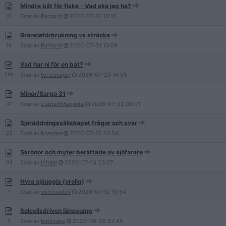
Mindre båt för fiske - Vad ska jag ha?
31
Svar av
Barbord
2026-07-31
13:15
Bränsleförbrukning vs sträcka
18
Svar av
Barbord
2026-07-31
13:09
Vad har ni för en båt?
596
Svar av
torstenejag
2026-07-25
14:55
Minor/Sargo 31
47
Svar av
CaptainMagenta
2026-07-22
08:01
Sjöräddningssällskapet frågor och svar
23
Svar av
Knegare
2026-07-15
22:54
Skrönor och myter berättade av sjöfarare
94
Svar av
infidel
2026-07-13
23:07
Hyra sjöuggla (orolig)
2
Svar av
sommarlov
2026-07-12
19:54
Solcellsdriven länspump
9
Svar av
batshake
2026-06-29
22:45