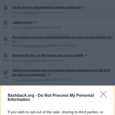
Varför är den nationalistiska högern splittrad?
15
Svar av
Aardwolf
2026-08-01
07:35
Jackie Arklöv
457
Svar av
Alonen
2026-08-01
05:45
Är svenska män mer antinationalistiska än vad svenska kvinnor är?
35
Svar av
JohanSverkersson
2026-07-31
20:36
Nordisk Styrka, ny NS-grupp utbrytare ur NMR
2 881
Svar av
stortrollet
2026-07-31
05:15
Varför motarbetas den fantastiska Gustav Kasselstrand och AFS
av andra nationalister?
163
Svar av
BigOrangeBunny
2026-07-30
21:33
Clann Éireann
2
Svar av
diako
2026-07-30
15:35
flashback.org -
Do Not Process My Personal
Information
Att rösta är det mest antinationalistiska som man kan göra?
71
Svar av
Skjutevapen
2026-07-30
11:25
If you wish to opt-out of the sale, sharing to third parties, or