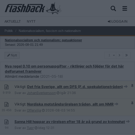
AKTUELLT
NYTT
LOGGA IN
Politik
Nationalsocialism, fascism och nationalism
Nationalsocialism och nationalism: gatuaktioner
Senast: 2026-08-01 21:49
1
Nytt
1
Nya regel 0.10 om personuppgifter - riktlinjer och följder för det här
delforumet framöver
Allmänt meddelande
(2021-05-18)
Viktigt:
Det fria Sverige, allt om DFS (F.d. spekulationstråden)
9 919
Svar av
JohanSverkersson
Igår
21:36
Viktigt:
Nordiska motståndsrörelsen tråden, allt om NMR
35 456
Svar av
Offervilja
2026-08-03
14:55
Sanna Hill hoppar av rörelsen efter 18 år på grund av kvinnohat
94
Svar av
Tuor
Idag
12:31