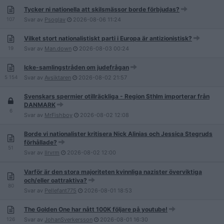
Tycker ni nationella att skilsmässor borde förbjudas?
107
Svar av
Psoglav
2026-08-06
11:24
Vilket stort nationalistiskt parti i Europa är antizionistisk?
19
Svar av
Man.down
2026-08-03
00:24
Icke-samlingstråden om judefrågan
5 154
Svar av
Avsiktaren
2026-08-02
21:57
Svenskars spermier otillräckliga - Region Sthlm importerar från
DANMARK
6
Svar av
MrFishboy
2026-08-02
12:08
Borde vi nationalister kritisera Nick Alinias och Jessica Stegruds
förhållade?
51
Svar av
Ilrvrm
2026-08-02
12:00
Varför är den stora majoriteten kvinnliga nazister överviktiga
och/eller oattraktiva?
80
Svar av
Pellefant775
2026-08-01
18:53
The Golden One har nått 100K följare på youtube!
126
Svar av
JohanSverkersson
2026-08-01
16:30