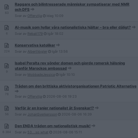
Raggare och bilintresserade människor sympatiserar med NMR
och DFS
63
Svar av
Offervilja
Idag
10:09
AI-musik som hyllar våra nationalistiska hjältar – bra eller dåligt?
6
Svar av
Rebali179
Igår
18:02
Konservativa katoliker
224
Svar av
AlbertVogler
Igår
13:56
Isabel Peralta rev sönder domen och gjorde romersk hälsning
utanför Marockos ambassad
9
Svar av
MobbadeJessica
Igår
10:10
Tråden om den brittiska aktivistorganisationen Patriotic Alternative
78
Svar av
Offervilja
2026-08-06
19:23
Varför är en Iranier nationalist åt Svenskar!?
56
Svar av
JohanSverkersson
2026-08-06
16:39
Den ENDA tråden om nationalistisk musik!
6 384
Svar av
53....so what
2026-08-06
15:11