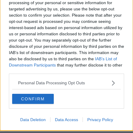
processing of your personal or sensitive information for
Hur fokus från extremhögern har förflyttats att hata Judar till att
targeted advertising by us, please use the below opt-out
hata Mulimer
48
section to confirm your selection. Please note that after your
Svar av
GanskaRoligt
2026-07-29
10:30
opt-out request is processed you may continue seeing
Hur firar ni nationalister midsommaraftonen 2025?
interest-based ads based on personal information utilized by
44
Svar av
jackdaniels1098
2026-07-29
01:04
us or personal information disclosed to third parties prior to
your opt-out. You may separately opt-out of the further
Hur kunde boomersarna bli så himla egoistiska och
disclosure of your personal information by third parties on the
antinationalistiska?
IAB’s list of downstream participants. This information may
171
Svar av
Offervilja
2026-07-27
23:58
also be disclosed by us to third parties on the
IAB’s List of
Downstream Participants
that may further disclose it to other
Gör hobbydissidenterna mer skada än nytta? (Håkan Bergmark,
third parties.
SHA 70, Sheriffen m.fl.)
436
Svar av
JohanSverkersson
2026-07-26
17:47
Personal Data Processing Opt Outs
Vilket är det mest minnesvärda som den nationella rörelsen har
bjudit er på?
13
CONFIRM
Svar av
Offervilja
2026-07-26
13:17
Björn Björkqvist
280
Svar av
Grumbo
2026-07-25
12:40
Data Deletion
Data Access
Privacy Policy
Tråden om Nick Fuentes