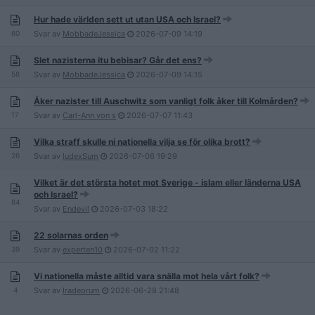
Hur hade världen sett ut utan USA och Israel?
60
Svar av
MobbadeJessica
2026-07-09
14:19
Slet nazisterna itu bebisar? Går det ens?
58
Svar av
MobbadeJessica
2026-07-09
14:15
Åker nazister till Auschwitz som vanligt folk åker till Kolmården?
17
Svar av
Carl-Ann von s
2026-07-07
11:43
Vilka straff skulle ni nationella vilja se för olika brott?
26
Svar av
ludexSum
2026-07-06
19:29
Vilket är det största hotet mot Sverige - islam eller länderna USA
och Israel?
84
Svar av
Endevil
2026-07-03
18:22
22 solarnas orden
39
Svar av
experten10
2026-07-02
11:22
Vi nationella måste alltid vara snälla mot hela vårt folk?
4
Svar av
Iradeorum
2026-06-28
21:48