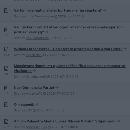
Varför mixar nationalister bort sig mer än vänstern?
85
Svar av
JohanSverkersson
2026-07-17
21:36
Vad tycker ni om att ytterhögern använder orosanmälningar som
politiskt verktyg?
52
Svar av
Perkulatorkaffe
2026-07-17
15:55
William Luther Pierce - Den största profeten sedan Adolf Hitler?
593
Svar av
experten10
2026-07-16
11:30
Massinvandringen: ett gyllene tillfälle för den svenske mannen att
vitaliseras
19
Svar av
Kvillebacken1
2026-07-15
20:01
Neo-Germanska Partiet
43
Svar av
experten10
2026-07-14
21:04
Om eugenik
55
Svar av
ja12
2026-07-13
00:52
Allt om Palaestra Media (Jonas Nilsson & Anton Stigermark)
702
Svar av
Nyreggadjude
2026-07-11
00:31