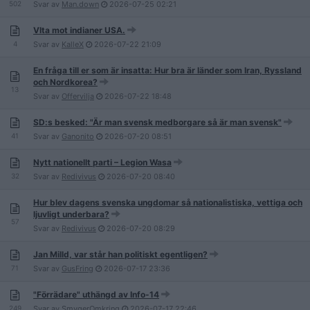
502
Svar av
Man.down
2026-07-25
02:21
VIta mot indianer USA.
4
Svar av
KalleX
2026-07-22
21:09
En fråga till er som är insatta: Hur bra är länder som Iran, Ryssland
och Nordkorea?
13
Svar av
Offervilja
2026-07-22
18:48
SD:s besked: "Är man svensk medborgare så är man svensk"
41
Svar av
Ganonito
2026-07-20
08:51
Nytt nationellt parti – Legion Wasa
32
Svar av
Redivivus
2026-07-20
08:40
Hur blev dagens svenska ungdomar så nationalistiska, vettiga och
ljuvligt underbara?
57
Svar av
Redivivus
2026-07-20
08:29
Jan Milld, var står han politiskt egentligen?
71
Svar av
GusFring
2026-07-17
23:36
"Förrädare" uthängd av Info-14
249
Svar av
SmygerOmkring
2026-07-17
22:46