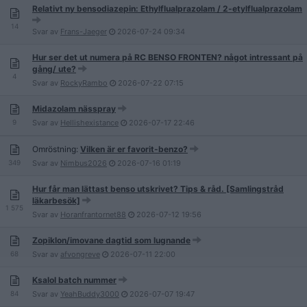
Relativt ny bensodiazepin: Ethylflualprazolam / 2-etylflualprazolam
14
Svar av
Frans-Jaeger
2026-07-24
09:34
Hur ser det ut numera på RC BENSO FRONTEN? något intressant på
gång/ ute?
4
Svar av
RockyRambo
2026-07-22
07:15
Midazolam nässpray
9
Svar av
Hellishexistance
2026-07-17
22:46
Omröstning:
Vilken är er favorit-benzo?
349
Svar av
Nimbus2026
2026-07-16
01:19
Hur får man lättast benso utskrivet? Tips & råd. [Samlingstråd
läkarbesök]
1 575
Svar av
Horanfrantornet88
2026-07-12
19:56
Zopiklon/imovane dagtid som lugnande
68
Svar av
afvongreve
2026-07-11
22:00
Ksalol batch nummer
84
Svar av
YeahBuddy3000
2026-07-07
19:47