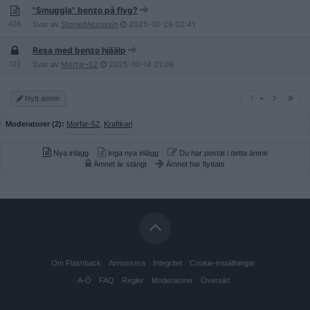
"Smuggla" benzo på flyg?
428
Svar av
StonedAssassin
2025-10-29
02:41
Resa med benzo hjäälp
122
Svar av
Morfar-52
2025-10-14
21:06
1
Nytt ämne
1
Moderatorer (2):
Morfar-52
,
Kraftkarl
Nya inlägg
Inga nya inlägg
Du har postat i detta ämne
Ämnet är stängt
Ämnet har flyttats
Om Flashback
Annonsera
Integritet
Cookie-inställningar
A-Ö
FAQ
Regler
Moderatorer
Översikt