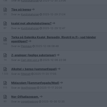
138
Svar av
Kurdiskahoran
2025-12-30
23:06
Tips på benso
23
Svar av
Kurdiskahoran
2025-12-29
21:24
ksalol mot alkoholabstinens?
67
Svar av
Kurdiskahoran
2025-12-29
12:47
Torka på Galenika Ksalol, Bensedin, Rivotril m.fl – vad händer
egentligen?
102
Svar av
Peopaus
2025-12-08
08:48
Z-analoger (lagliga substanser)
14
Svar av
Carl-Ann von s
2025-12-06
22:36
Alkohol + benso (sammanfogad)
1 333
Svar av
fittprutt
2025-11-20
17:05
Midazolam [Sammanfogade/Mod]
515
Svar av
Avgiftningen
2025-11-17
20:06
Nor-Difludiazepam.
90
Svar av
oggethedogg
2025-10-30
12:35