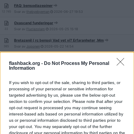
FAQ: bensodiazepiner
12 745
Svar av
thebyebyeman
2026-06-27
19:53
Oxascand funderingar
22
Svar av
Fluclazolam
2026-05-25
15:18
Bretazenil ( rc benso) Vad vet vi? Erfaranheter ,Mm
385
Svar av
Joponen
2026-05-22
14:54
Benso-AT på häkte/anstalt: Era erfarenheter av vård och
nedtrappning?
flashback.org -
Do Not Process My Personal
23
Information
Svar av
Storebror007
2026-05-12
12:19
Iktorivil (klonazepam) vanliga frågor och svar.
If you wish to opt-out of the sale, sharing to third parties, or
11 284
Svar av
dontoumaso1891
2026-05-11
18:02
processing of your personal or sensitive information for
targeted advertising by us, please use the below opt-out
Fluloprazolam. Vad vet vi?(fluoprazolam)
section to confirm your selection. Please note that after your
13
Svar av
Joponen
2026-05-11
10:28
opt-out request is processed you may continue seeing
interest-based ads based on personal information utilized by
Hur vanligt är det att man åker fast för att ha köpt benzo på nätet?
us or personal information disclosed to third parties prior to
55
Svar av
Storebror007
2026-05-10
19:50
your opt-out. You may separately opt-out of the further
disclosure of your personal information by third parties on the