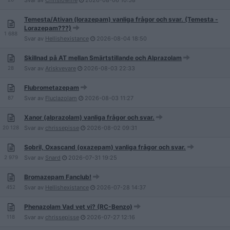
Svar av
Chrislowlife
2026-08-06
10:58
Temesta/Ativan (lorazepam) vanliga frågor och svar. (Temesta -
Lorazepam???)
1 688
Svar av
Hellishexistance
2026-08-04
18:50
Skillnad på AT mellan Smärtstillande och Alprazolam
28
Svar av
Ariskvevare
2026-08-03
22:33
Flubrometazepam
87
Svar av
Fluclazolam
2026-08-03
11:27
Xanor (alprazolam) vanliga frågor och svar.
20 128
Svar av
chrissepisse
2026-08-02
09:31
Sobril, Oxascand (oxazepam) vanliga frågor och svar.
2 979
Svar av
Snard
2026-07-31
19:25
Bromazepam Fanclub!
452
Svar av
Hellishexistance
2026-07-28
14:37
Phenazolam Vad vet vi? (RC-Benzo)
118
Svar av
chrissepisse
2026-07-27
12:16