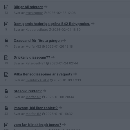
Börjar bli tolerant
13
Svar av
sveningmar
2026-02-23
12:06
Dom gamla hederliga gröna 542 Rohypnolen.
5
Svar av
Kopparsulfatet
2026-02-04
16:50
Oxascand för första gången
55
Svar av
Morfar-52
2026-01-26
13:18
Dricka iv diazepam??
13
Svar av
RetardedHaT
2026-01-24
02:44
Vilka Bensodiazepiner är svagast?
11
Svar av
SvarifaxxALaUe
2026-01-09
17:33
Stesolid rektalt?
22
Svar av
Morfar-52
2026-01-08
20:34
Imovane, blå liten tablett?
23
Svar av
Morfar-52
2026-01-01
10:32
vem fan blir skön på benzo?