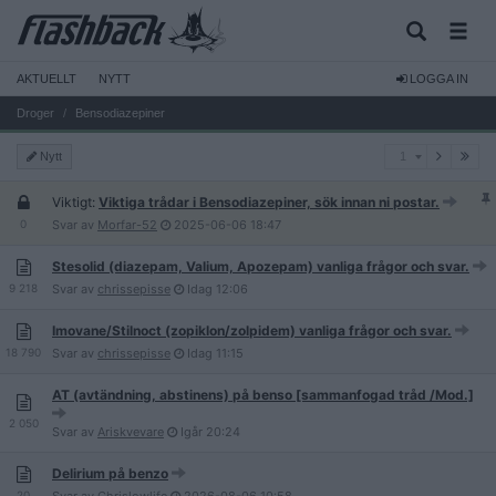
AKTUELLT
NYTT
LOGGA IN
Droger
Bensodiazepiner
1
Nytt
1
Viktigt:
Viktiga trådar i Bensodiazepiner, sök innan ni postar.
0
Svar av
Morfar-52
2025-06-06
18:47
Stesolid (diazepam, Valium, Apozepam) vanliga frågor och svar.
9 218
Svar av
chrissepisse
Idag
12:06
Imovane/Stilnoct (zopiklon/zolpidem) vanliga frågor och svar.
18 790
Svar av
chrissepisse
Idag
11:15
AT (avtändning, abstinens) på benso [sammanfogad tråd /Mod.]
2 050
Svar av
Ariskvevare
Igår
20:24
Delirium på benzo
20