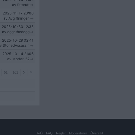
av
fittprutt
2025-11-17
20:06
av
Avgiftningen
2025-10-30
12:35
av
oggethedogg
2025-10-29
02:41
av
StonedAssassin
2025-10-14
21:06
av
Morfar-52
51
101
A-Ö
FAQ
Regler
Moderatorer
Översikt