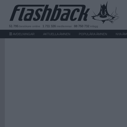
51 795
1 711 326
88 750 732
besökare
online
medlemmar
inlägg
AVDELNINGAR
AKTUELLA ÄMNEN
POPULÄRA ÄMNEN
NYA Ä