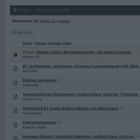
Droger
Bensodiazepiner
Moderatorer (2):
Morfar-52
,
Kraftkarl
Nytt
ämne
Ämne
•
Senast startade trådar
Viktigt:
Viktiga trådar i Bensodiazepiner, sök innan ni postar.
Morfar-52
AT (avtändning, abstinens) på benso [sammanfogad tråd /Mod.
Brofsteel
Delirium på benzo
(2)
Aleksandr
Temesta/Ativan (lorazepam) vanliga frågor och svar. (Temesta
Farbror Dos
Skillnad på AT mellan Smärtstillande och Alprazolam
(3)
Ariskvevare
Flubrometazepam
(8)
Kopparsulfatet
Imovane/Stilnoct (zopiklon/zolpidem) vanliga frågor och svar.
(1