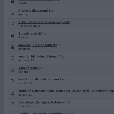
Snard
Dricka iv diazepam??
(2)
delrffx
Vilka Bensodiazepiner är svagast?
CasualCapybara
Stesolid rektalt?
(2)
Freeaxx
Imovane, blå liten tablett?
(2)
plingan00
vem fan blir skön på benzo?
(12)
mommy123
Tips på benso
(2)
Bahoba
ksalol mot alkoholabstinens?
(6)
eriikk1990
Torka på Galenika Ksalol, Bensedin, Rivotril m.fl – vad händer eg
Jurkan143
Z-analoger (lagliga substanser)
(2)
FreshCandy
Alkohol + benso (sammanfogad)
(112)