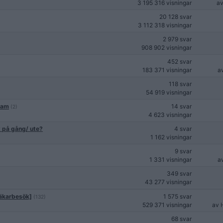
3 195 316 visningar
a
20 128 svar
3 112 318 visningar
2 979 svar
908 902 visningar
452 svar
183 371 visningar
a
118 svar
54 919 visningar
olam
14 svar
(2)
4 623 visningar
 på gång/ ute?
4 svar
1 162 visningar
9 svar
1 331 visningar
a
349 svar
43 277 visningar
läkarbesök]
1 575 svar
(132)
529 371 visningar
av
68 svar