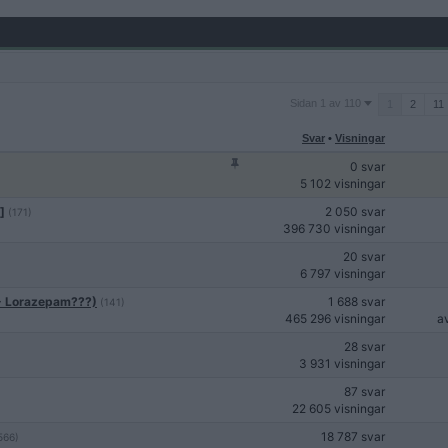
Sidan
Sidan 1 av 110
1
2
11
1
av
Svar
•
Visningar
110
0 svar
5 102 visningar
]
2 050 svar
(171)
396 730 visningar
20 svar
6 797 visningar
 - Lorazepam???)
1 688 svar
(141)
465 296 visningar
a
28 svar
3 931 visningar
87 svar
22 605 visningar
18 787 svar
566)