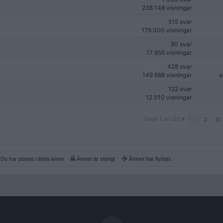
238 148 visningar
515 svar
179 000 visningar
90 svar
17 855 visningar
428 svar
149 888 visningar
122 svar
12 010 visningar
Sidan
Sidan 1 av 110
1
2
11
1
av
110
Du har postat i detta ämne
Ämnet är stängt
Ämnet har flyttats