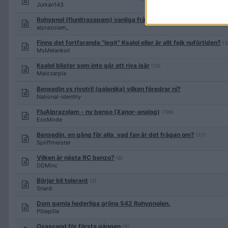
Jurkan143
Rohypnol (flunitrazepam) vanliga frågor och svar.
(192)
alprazolam_
Finns det fortfarande "legit" Ksalol eller är allt fejk nuförtiden?
(3
MsMelankoli
Ksalol blister som inte går att riva isär
(19)
Malozarpla
Bensedin vs rivotril (galenika) vilken föredrar ni?
National-identity
FluAlprazolam - ny benso (Xanor-analog)
(199)
EcoMode
Bensedin, en gång för alla, vad fan är det frågan om?
(17)
Spliffmeister
Vilken är nästa RC benzo?
(6)
DDMinc
Börjar bli tolerant
(2)
Snard
Dom gamla hederliga gröna 542 Rohypnolen.
Pillepille
Oxascand för första gången
(5)