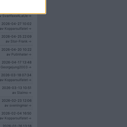
av
Storebror007
2026-05-01
12:56
v
SvarifaxxALaUe
2026-04-27
10:02
av
Kopparsulfatet
2026-04-25
22:09
av
Stor-Frank
2026-04-20
10:22
av
Putinhater
2026-04-17
13:48
v
Georgejung2003
2026-03-18
07:34
av
Kopparsulfatet
2026-03-13
10:51
av
Slaimo
2026-02-23
12:06
av
sveningmar
2026-02-04
16:50
av
Kopparsulfatet
2026-01-26
13:18