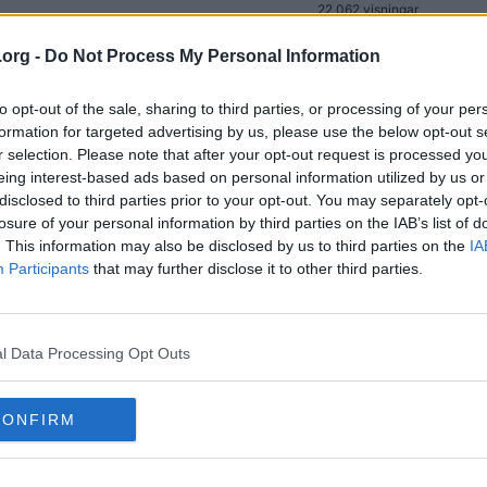
22 062 visningar
.
9 217 svar
(769)
.org -
Do Not Process My Personal Information
1 664 610 visningar
84 svar
22 599 visningar
a
to opt-out of the sale, sharing to third parties, or processing of your per
formation for targeted advertising by us, please use the below opt-out s
12 745 svar
r selection. Please note that after your opt-out request is processed y
1 550 140 visningar
eing interest-based ads based on personal information utilized by us or
22 svar
disclosed to third parties prior to your opt-out. You may separately opt-
4 732 visningar
losure of your personal information by third parties on the IAB’s list of
385 svar
. This information may also be disclosed by us to third parties on the
IA
70 547 visningar
Participants
that may further disclose it to other third parties.
appning?
23 svar
(2)
3 854 visningar
11 284 svar
1 838 775 visningar
a
l Data Processing Opt Outs
13 svar
4 450 visningar
CONFIRM
et?
55 svar
(5)
24 565 visningar
22 svar