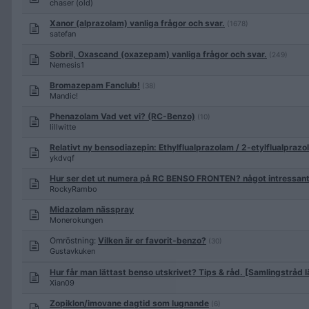
chaser (old)
Xanor (alprazolam) vanliga frågor och svar.
(1678)
satefan
Sobril, Oxascand (oxazepam) vanliga frågor och svar.
(249)
Nemesis1
Bromazepam Fanclub!
(38)
Mandic!
Phenazolam Vad vet vi? (RC-Benzo)
(10)
lillwitte
Relativt ny bensodiazepin: Ethylflualprazolam / 2-etylflualpraz
ykdvqf
Hur ser det ut numera på RC BENSO FRONTEN? något intressant
RockyRambo
Midazolam nässpray
Monerokungen
Omröstning:
Vilken är er favorit-benzo?
(30)
Gustavkuken
Hur får man lättast benso utskrivet? Tips & råd. [Samlingstråd 
Xian09
Zopiklon/imovane dagtid som lugnande
(6)