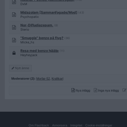
DxM
Midazolam [Sammanfogade/Mod]
(43)
Psychopatic
Nor-Difludiazepam.
(8)
Sterio
"Smuggla" benzo på flyg?
(36)
Micke_hs
Resa med benzo hjäälp
(11)
Heyheyjack
Nytt ämne
Moderatorer (2):
Morfar-52
,
Kraftkarl
Nya inlägg
Inga nya inlägg
Om Flashback
Annonsera
Integritet
Cookie-inställningar