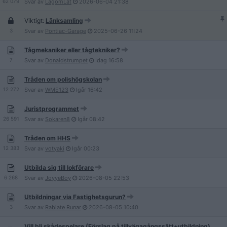
62 079
Svar av
LagomLat
2026-06-04
21:38
Viktigt:
Länksamling
3
Svar av
Pontiac-Garage
2025-06-26
11:24
Tågmekaniker eller tågtekniker?
7
Svar av
Donaldstrumpet
Idag
16:58
Tråden om polishögskolan
12 272
Svar av
WME123
Igår
16:42
Juristprogrammet
26 591
Svar av
Sokaren8
Igår
08:42
Tråden om HHS
12 383
Svar av
votyaki
Igår
00:23
Utbilda sig till lokförare
6 268
Svar av
JoyyeBoy
2026-08-05
22:53
Utbildningar via Fastighetsgurun?
3
Svar av
Rabiate Runar
2026-08-05
10:40
Vill bli skådespelare (Förslag på tillvägagångssätt+utbildning)