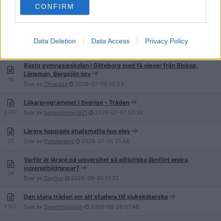
CONFIRM
3 142
Svar av
dkj528
2026-07-09
11:00
Hur mycket sämre är det att bli högskoleingenjör jämför med
civilingenjör?
Data Deletion
Data Access
Privacy Policy
51
Svar av
saksi
2026-07-09
07:07
Bästa gymnasieskolan i Göteborg med få elever från Biskop,
Länsman, Bergsjön osv
16
Svar av
Thracezx
2026-07-09
05:53
Läkarprogrammet i Sverige - Tråden
2 097
Svar av
heresjohnny1921
2026-07-07
20:36
Lärare hoppade studsmatta hos elev
23
Svar av
Purplepanic
2026-07-05
21:44
Varför är lärare på universitet så elitistiska jämfört andra
vuxenutbildningar?
29
Svar av
DayGuy
2026-06-30
17:22
Den stora tråden om att studera till sjuksköterska
1 512
Svar av
SweetHooligan
2026-06-29
07:48