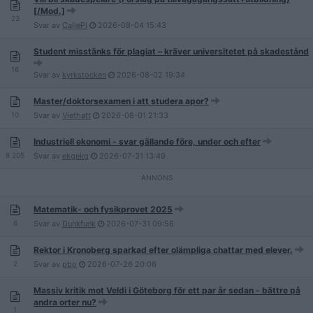
[/Mod.]
23
Svar av
CallePi
2026-08-04
15:43
Student misstänks för plagiat – kräver universitetet på skadestånd
16
Svar av
kyrkstocken
2026-08-02
19:34
Master/doktorsexamen i att studera apor?
10
Svar av
Viethatt
2026-08-01
21:33
Industriell ekonomi - svar gällande före, under och efter
8 205
Svar av
ekgekg
2026-07-31
13:49
Matematik- och fysikprovet 2025
6
Svar av
Dunkfunk
2026-07-31
09:56
Rektor i Kronoberg sparkad efter olämpliga chattar med elever.
2
Svar av
pbo
2026-07-26
20:06
Massiv kritik mot Veldi i Göteborg för ett par år sedan - bättre på
andra orter nu?
1