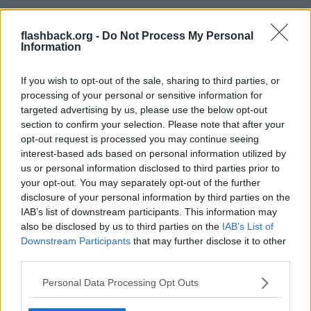
Vilken utbildning om man vill kunna jobba vart som helst i världen?
14
flashback.org -
Do Not Process My Personal
Svar av
Neksnor
2026-07-12
17:57
Information
Den stora tråden om Civilekonom- och Ekonom-utbildningar: Före,
under och efter!
If you wish to opt-out of the sale, sharing to third parties, or
6 606
Svar av
vinterskymning
2026-07-11
23:15
processing of your personal or sensitive information for
targeted advertising by us, please use the below opt-out
Varför är YH-utbildningar oattraktiva på arbetsmarknaden?
section to confirm your selection. Please note that after your
20
Svar av
MREnzoWrange
2026-07-11
10:21
opt-out request is processed you may continue seeing
interest-based ads based on personal information utilized by
Hur mycket har chatgpt hjälpt er med studier?
us or personal information disclosed to third parties prior to
8
Svar av
bofop
2026-07-11
08:46
your opt-out. You may separately opt-out of the further
Fuskare på högskoleprovet som blivit underkända
disclosure of your personal information by third parties on the
1 284
Svar av
EmmeLee
2026-07-09
20:31
IAB’s list of downstream participants. This information may
also be disclosed by us to third parties on the
IAB’s List of
Downstream Participants
that may further disclose it to other
third parties.
Pappa anmälde förskola för pridevecka – förskolan utreds nu av JO
284
Personal Data Processing Opt Outs
Svar av
Tallholm
2026-07-09
14:40
Investment banking - utbildningar