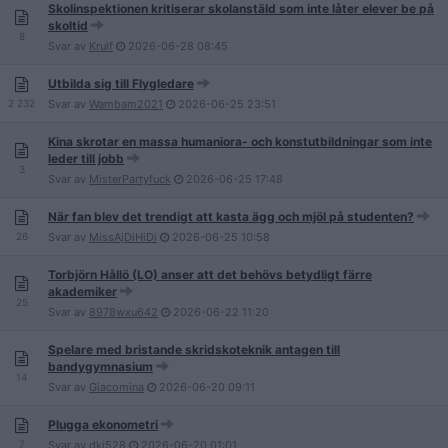
Skolinspektionen kritiserar skolanstäld som inte låter elever be på
skoltid
8
Svar av
Krulf
2026-06-28
08:45
Utbilda sig till Flygledare
2 232
Svar av
Wambam2021
2026-06-25
23:51
Kina skrotar en massa humaniora- och konstutbildningar som inte
leder till jobb
3
Svar av
MisterPartyfuck
2026-06-25
17:48
När fan blev det trendigt att kasta ägg och mjöl på studenten?
26
Svar av
MissAjDiHiDi
2026-06-25
10:58
Torbjörn Hållö (LO) anser att det behövs betydligt färre
akademiker
25
Svar av
8978wxu642
2026-06-22
11:20
Spelare med bristande skridskoteknik antagen till
bandygymnasium
14
Svar av
Giacomina
2026-06-20
09:11
Plugga ekonometri
7
Svar av
dkj528
2026-06-20
01:01