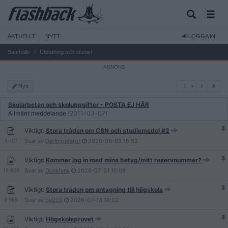
AKTUELLT
NYTT
LOGGA IN
Samhälle
Utbildning och studier
1
Nytt
1
Skolarbeten och skoluppgifter - POSTA EJ HÄR
Allmänt meddelande
(2011-03-07)
Viktigt:
Stora tråden om CSN och studiemedel #2
3 407
Svar av
DerImperator
2026-08-03
15:52
Viktigt:
Kommer jag in med mina betyg/mitt reservnummer?
18 609
Svar av
Dunkfunk
2026-07-31
10:09
Viktigt:
Stora tråden om antagning till högskola
9 965
Svar av
bv202
2026-07-13
18:23
Viktigt:
Högskoleprovet