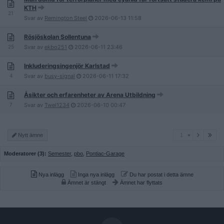
KTH
21
Svar av
Remington Steel
2026-06-13
11:58
Rösjöskolan Sollentuna
25
Svar av
ekbo251
2026-06-11
23:46
Inkluderingsingenjör Karlstad
4
Svar av
busy-signal
2026-06-11
17:32
Åsikter och erfarenheter av Arena Utbildning
7
Svar av
Twel1234
2026-06-10
00:47
1
Nytt ämne
1
Moderatorer (3):
Semester
,
pbo
,
Pontiac-Garage
Nya inlägg
Inga nya inlägg
Du har postat i detta ämne
Ämnet är stängt
Ämnet har flyttats