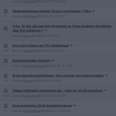
Svar av
Schlesien
2026-07-25
23:57
Skolinspektionen stänger Sparre gymnasium i Täby
57
Svar av
KungKanel
2026-07-22
19:47
Yrke, Är det nån som har erfarenhet av Chas acedemy Stockholm
eller iths Göteborg ?
1
Svar av
tobes
2026-07-21
13:59
Den stora tråden om YH-utbildningar
2 967
Svar av
Adam019
2026-07-21
11:27
Kunskapsskolan Varberg
7
Svar av
PovelSvammels
2026-07-16
11:59
M om ingenjörsutbildningar: färre platser men högre kvalitet
35
Svar av
DrDoak
2026-07-14
14:43
Tobias Hübinette sjukskriver sig - rädd för att bli granskad!
1 424
Svar av
Ringhals3
2026-07-13
18:50
Examensarbete 30 hp kandidatexamen
11
Svar av
SthlmHolmes
2026-07-12
20:25