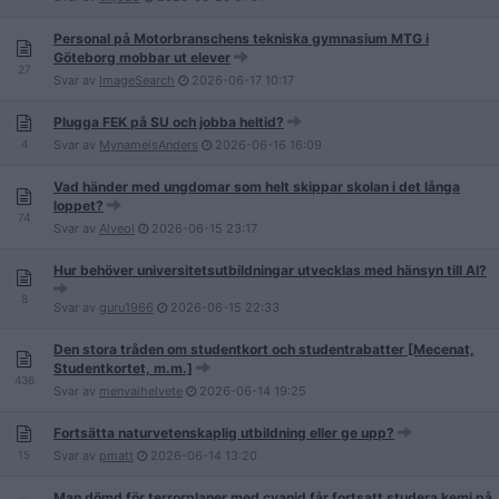
Personal på Motorbranschens tekniska gymnasium MTG i
Göteborg mobbar ut elever
27
Svar av
ImageSearch
2026-06-17
10:17
Plugga FEK på SU och jobba heltid?
4
Svar av
MynameisAnders
2026-06-16
16:09
Vad händer med ungdomar som helt skippar skolan i det långa
loppet?
74
Svar av
Alveol
2026-06-15
23:17
Hur behöver universitetsutbildningar utvecklas med hänsyn till AI?
8
Svar av
guru1966
2026-06-15
22:33
Den stora tråden om studentkort och studentrabatter [Mecenat,
Studentkortet, m.m.]
436
Svar av
menvaihelvete
2026-06-14
19:25
Fortsätta naturvetenskaplig utbildning eller ge upp?
15
Svar av
pmatt
2026-06-14
13:20
Man dömd för terrorplaner med cyanid får fortsatt studera kemi på