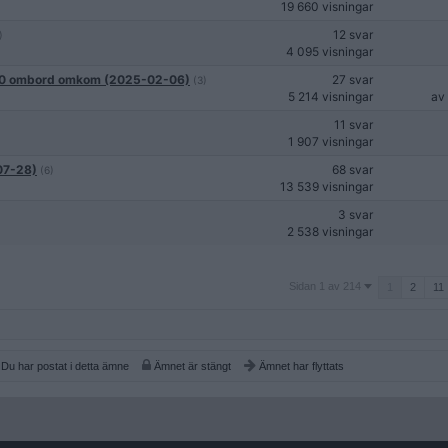
19 660 visningar
12 svar
)
4 095 visningar
a 10 ombord omkom (2025-02-06)
27 svar
(3)
5 214 visningar
av
11 svar
1 907 visningar
-07-28)
68 svar
(6)
13 539 visningar
3 svar
2 538 visningar
Sidan
Sidan 1 av 214
1
2
11
1
av
214
Du har postat i detta ämne
Ämnet är stängt
Ämnet har flyttats