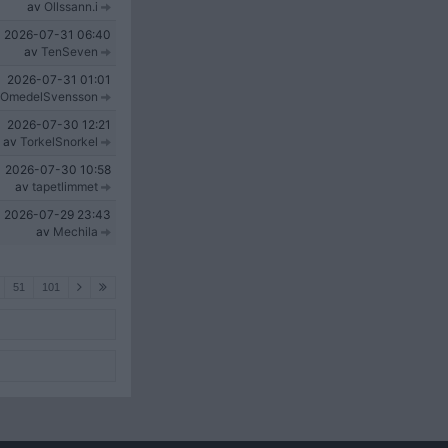
av
Ollssann.i
2026-07-31
06:40
av
TenSeven
2026-07-31
01:01
OmedelSvensson
2026-07-30
12:21
av
TorkelSnorkel
2026-07-30
10:58
av
tapetlimmet
2026-07-29
23:43
av
Mechila
51
101