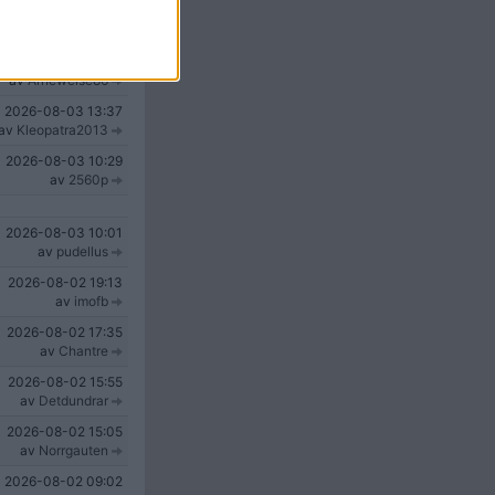
2026-08-04
01:48
av
Hatespawn
2026-08-03
23:32
av
Arneweise86
2026-08-03
13:37
av
Kleopatra2013
2026-08-03
10:29
av
2560p
2026-08-03
10:01
av
pudellus
2026-08-02
19:13
av
imofb
2026-08-02
17:35
av
Chantre
2026-08-02
15:55
av
Detdundrar
2026-08-02
15:05
av
Norrgauten
2026-08-02
09:02