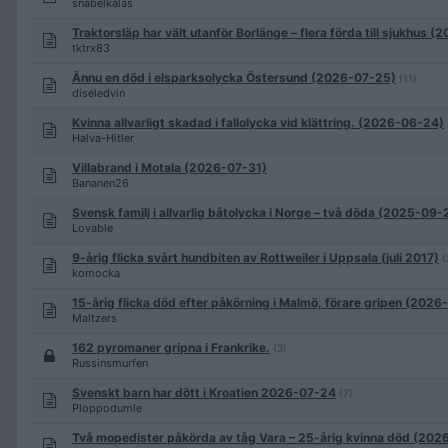
snabelkalas
Traktorsläp har vält utanför Borlänge – flera förda till sjukhus 
tktrx83
Ännu en död i elsparksolycka Östersund (2026-07-25)
(11)
diseledvin
Kvinna allvarligt skadad i fallolycka vid klättring. (2026-06-24)
Halva-Hitler
Villabrand i Motala (2026-07-31)
Bananen26
Svensk familj i allvarlig båtolycka i Norge – två döda (2025-09-
Lovable
9-årig flicka svårt hundbiten av Rottweiler i Uppsala (juli 2017)
(
komocka
15-årig flicka död efter påkörning i Malmö, förare gripen (202
Maltzers
162 pyromaner gripna i Frankrike.
(3)
Russinsmurfen
Svenskt barn har dött i Kroatien 2026-07-24
(7)
Ploppodumle
Två mopedister påkörda av tåg Vara – 25-årig kvinna död (202