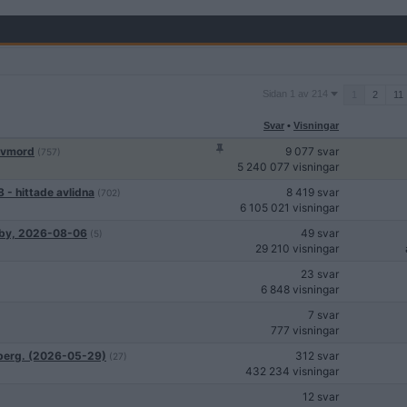
Sidan
Sidan 1 av 214
1
2
11
1
av
Svar
•
Visningar
214
älvmord
9 077 svar
(757)
5 240 077 visningar
 - hittade avlidna
8 419 svar
(702)
6 105 021 visningar
isby, 2026-08-06
49 svar
(5)
29 210 visningar
23 svar
6 848 visningar
7 svar
777 visningar
nberg. (2026-05-29)
312 svar
(27)
432 234 visningar
12 svar