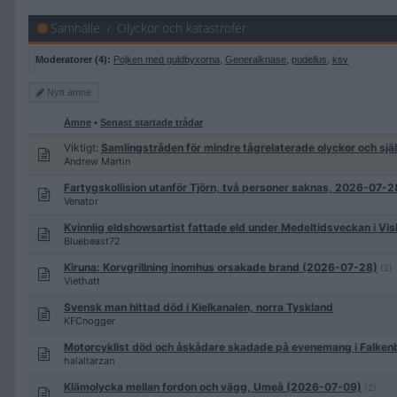
Samhälle
Olyckor och katastrofer
Moderatorer (4):
Pojken med guldbyxorna
,
Generalknase
,
pudellus
,
ksv
Nytt
ämne
Ämne
•
Senast startade trådar
Viktigt:
Samlingstråden för mindre tågrelaterade olyckor och sj
Andrew Martin
Fartygskollision utanför Tjörn, två personer saknas, 2026-07-28
Venator
Kvinnlig eldshowsartist fattade eld under Medeltidsveckan i V
Bluebeast72
Kiruna: Korvgrillning inomhus orsakade brand (2026-07-28)
(2)
Viethatt
Svensk man hittad död i Kielkanalen, norra Tyskland
KFCnogger
Motorcyklist död och åskådare skadade på evenemang i Falke
halaltarzan
Klämolycka mellan fordon och vägg, Umeå (2026-07-09)
(2)