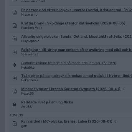
israelisinnocent
En person död efter bilolycka utanför Everöd, Kristianstad. (2
Nisserump
Kraftig brand i Sköldinge utanför Katrineholm (2026-08-05)
Random-Walk
Allvarlig singelolycka i Sanda, Gotland. Misstänkt rattfylla. (2
Purplepanic
Falköping - 45-åring man omkom efter avåkning med elbil och
Starlight-Jr
Gotland: kvinna fattade eld på medeltidsveckan 07/08/26
Kebabka
Två pojkar på elsparkcykel krockade med polisbil i Nybro – lin
Bekannelse
Mindre flygplan i krasch Karlstad flygplats (2026-08-01)
(7)
Kexet65
Räddade livet på en ung flicka
Awd88
Kvinna död i MC-olycka, Ersnäs, Luleå (2026-08-01)
(6)
gart