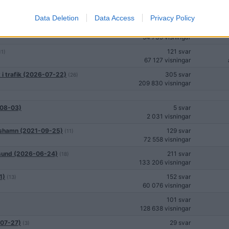
421 svar
195 910 visningar
Data Deletion
Data Access
Privacy Policy
) funnen död (2025-06-15)
76 svar
(7)
54 739 visningar
121 svar
11)
67 127 visningar
t i trafik (2026-07-22)
305 svar
(26)
209 830 visningar
-08-03)
5 svar
2 031 visningar
arlshamn (2021-09-25)
129 svar
(11)
72 558 visningar
ersund (2026-06-24)
211 svar
(18)
133 206 visningar
1)
152 svar
(13)
60 076 visningar
101 svar
128 638 visningar
-07-27)
29 svar
(3)