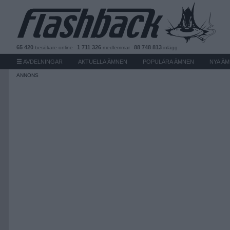
65 420
1 711 326
88 748 813
besökare
online
medlemmar
inlägg
AVDELNINGAR
AKTUELLA ÄMNEN
POPULÄRA ÄMNEN
NYA Ä