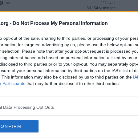
9)
111 svar
(10)
89 154 visningar
ta Älv – föraren död (2023-11-07)
151 svar
(13)
79 019 visningar
.org -
Do Not Process My Personal Information
42 svar
35 538 visningar
to opt-out of the sale, sharing to third parties, or processing of your per
10 svar
formation for targeted advertising by us, please use the below opt-out s
4 536 visningar
r selection. Please note that after your opt-out request is processed y
eing interest-based ads based on personal information utilized by us or
17 svar
4 677 visningar
disclosed to third parties prior to your opt-out. You may separately opt-
losure of your personal information by third parties on the IAB’s list of
21 svar
. This information may also be disclosed by us to third parties on the
IA
20 211 visningar
Participants
that may further disclose it to other third parties.
 i Mallorca. (2026-07-19)
162 svar
(14)
106 585 visningar
6-07-31)
64 svar
(6)
24 636 visningar
l Data Processing Opt Outs
284 svar
247 088 visningar
CONFIRM
25 svar
34 157 visningar