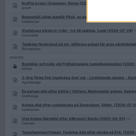
Kraftig brann i Drammen, Norge (2026-07-17)
(36)
pronh
Bogserbåt sjönk utanför Piteå, en person saknas (2025-06-01
halaltarzan
Stadsbuss körde in i träd – tre till sjukhus, Lund (2026-07-29)
(
iconicatab
Tonåring förolyckad på mc, bilförare gripen för grov vårdslöshe
Riksreptilen
Brandkår och polis vid Fridhemsplans tunnelbanestation (2026
bithax
2-årig flicka fick tegelvägg över sig - Livshotande skador - K
Agoldenage
En person död efter båttur i Vättern. Medresenär gripen, Ask
Snarkskap
Kvinna död efter cykelolycka på Sveavägen, Sthlm. (2026-07-0
halaltarzan
Ung kvinna hjärndöd efter bilkrasch i Borås (2025-04-25)
(9)
Cumrad
Torpshammar/Viskan: Tonåring död efter olycka på E14. (2026