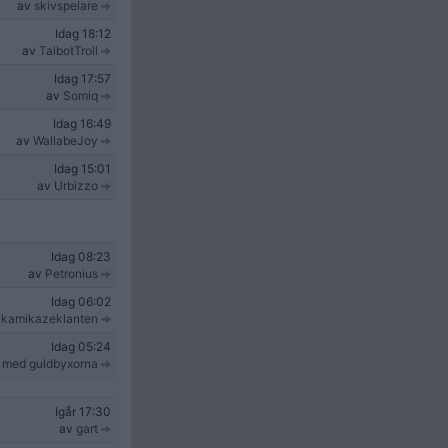
av
skivspelare
Idag
18:12
av
TalbotTroll
Idag
17:57
av
Somiq
Idag
16:49
av
WallabeJoy
Idag
15:01
av
Urbizzo
Idag
08:23
av
Petronius
Idag
06:02
v
kamikazeklanten
Idag
05:24
 med guldbyxorna
Igår
17:30
av
gart