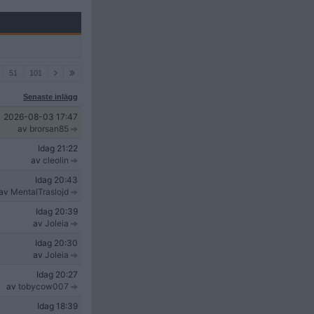
51
101
Senaste inlägg
2026-08-03
17:47
av
brorsan85
Idag
21:22
av
cleolin
Idag
20:43
av
MentalTraslojd
Idag
20:39
av
Joleia
Idag
20:30
av
Joleia
Idag
20:27
av
tobycow007
Idag
18:39