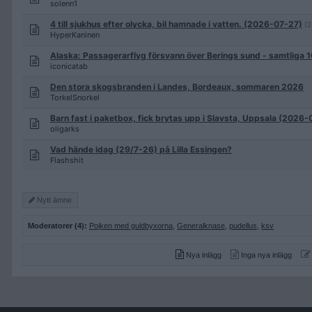
solenn1
4 till sjukhus efter olycka, bil hamnade i vatten. (2026-07-27)
(2
HyperKaninen
Alaska: Passagerarflyg försvann över Berings sund - samtlig
iconicatab
Den stora skogsbranden i Landes, Bordeaux, sommaren 2026
TorkelSnorkel
Barn fast i paketbox, fick brytas upp i Slavsta, Uppsala (2026
oligarks
Vad hände idag (29/7-26) på Lilla Essingen?
Flashshit
Nytt ämne
Moderatorer (4):
Pojken med guldbyxorna
,
Generalknase
,
pudellus
,
ksv
Nya inlägg
Inga nya inlägg