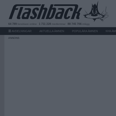
64 789
1 711 228
88 745 706
besökare
online
medlemmar
inlägg
AVDELNINGAR
AKTUELLA ÄMNEN
POPULÄRA ÄMNEN
NYA Ä