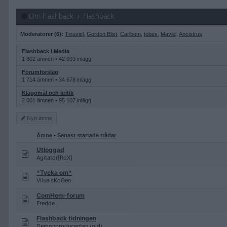
Om Flashback
Flashback
Moderatorer (6):
Tinuviel
,
Gordon Blixt
,
Carlbom
,
tobes
,
Maviel
,
Ancistrus
Flashback i Media
1 802 ämnen • 42 093 inlägg
Forumförslag
1 714 ämnen • 34 678 inlägg
Klagomål och kritik
2 001 ämnen • 95 107 inlägg
Nytt
ämne
Ämne
•
Senast startade trådar
Utloggad
Agitator[RoX]
*Tycka om*
VIlseIsKoGen
ComHem-forum
Fredde
Flashback tidningen
Demonproducenten (old)