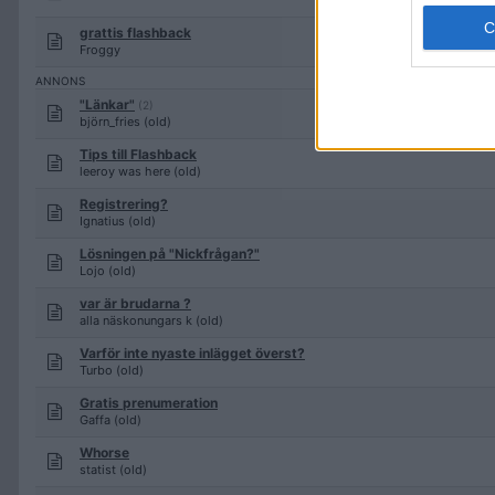
grattis flashback
Froggy
"Länkar"
(2)
björn_fries (old)
Tips till Flashback
leeroy was here (old)
Registrering?
Ignatius (old)
Lösningen på "Nickfrågan?"
Lojo (old)
var är brudarna ?
alla näskonungars k (old)
Varför inte nyaste inlägget överst?
Turbo (old)
Gratis prenumeration
Gaffa (old)
Whorse
statist (old)