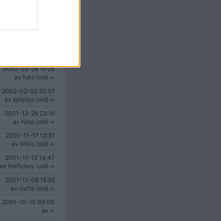
 The one and only
2002-04-12
15:35
av
2002-03-29
18:19
av
2002-02-28
10:26
av
foks (old)
2002-02-02
20:57
av
Ignatius (old)
2001-12-28
23:16
av
hjälp (old)
2001-11-17
12:31
av
Wikis (old)
2001-11-12
14:47
av
theftyboy (old)
2001-11-08
15:56
av
Gaffa (old)
2001-10-10
00:00
av