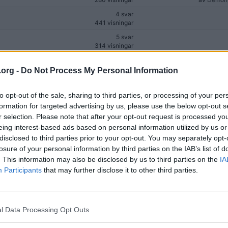
4 svar
441 visningar
5 svar
314 visningar
2 svar
5 157 visningar
.org -
Do Not Process My Personal Information
3 svar
396 visningar
to opt-out of the sale, sharing to third parties, or processing of your per
formation for targeted advertising by us, please use the below opt-out s
0 svar
624 visningar
r selection. Please note that after your opt-out request is processed y
eing interest-based ads based on personal information utilized by us or
1 svar
321 visningar
disclosed to third parties prior to your opt-out. You may separately opt-
losure of your personal information by third parties on the IAB’s list of
2 svar
. This information may also be disclosed by us to third parties on the
IA
414 visningar
Participants
that may further disclose it to other third parties.
3 svar
368 visningar
1 svar
428 visningar
l Data Processing Opt Outs
1 svar