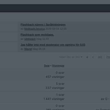
Flashback nämns i Språktidningen
av
MobbadeJessica
2026-08-04 12:55
Flashback som mobilapp.
av
sinewave
Idag 11:33
Jag håller inte med moderator om varning för 0.03
av
Maviel
Idag 05:18
Sidan
Sidan 261 av 261
161
21
261
av
Svar
•
Visningar
261
0 svar
457 visningar
5 svar
337 visningar
1 svar
1 441 visningar
av
Q -
0 svar
280 visningar
av
Demonp