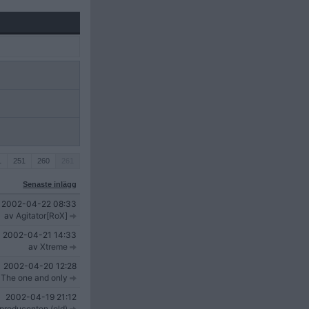
1
251
260
261
Senaste inlägg
2002-04-22
08:33
av
Agitator[RoX]
2002-04-21
14:33
av
Xtreme
2002-04-20
12:28
 The one and only
2002-04-19
21:12
roducenten (old)