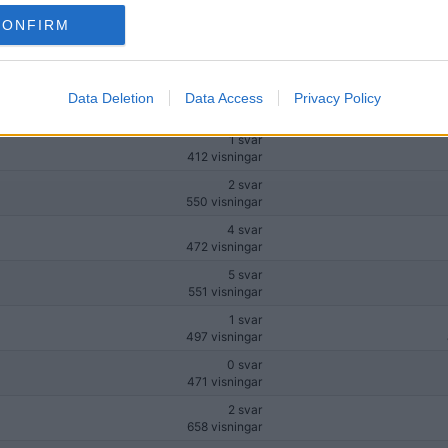
618 visningar
av
Q -
CONFIRM
1 svar
499 visningar
23 svar
Data Deletion
Data Access
Privacy Policy
554 visningar
1 svar
412 visningar
2 svar
550 visningar
4 svar
472 visningar
5 svar
551 visningar
1 svar
497 visningar
0 svar
471 visningar
2 svar
658 visningar