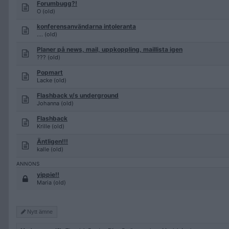
Forumbugg?!
O (old)
konferensanvändarna intoleranta
.... (old)
Planer på news, mail, uppkoppling, maillista igen
??? (old)
Popmart
Lacke (old)
Flashback v/s underground
Johanna (old)
Flashback
Krille (old)
Äntligen!!!
kalle (old)
yippie!!
Maria (old)
Nytt ämne