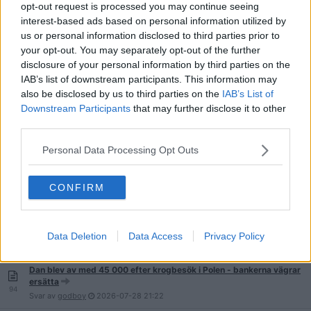
Vad är normalt? Minpension.se
opt-out request is processed you may continue seeing
579
Svar av
ekbo251
2026-08-01
10:39
interest-based ads based on personal information utilized by
us or personal information disclosed to third parties prior to
Skicka swishförfrågan till rika människor
your opt-out. You may separately opt-out of the further
112
Svar av
Gammalsjukling
2026-08-01
03:58
disclosure of your personal information by third parties on the
IAB’s list of downstream participants. This information may
Kan ej handla på faktura med Klarna efter skuldsanering
also be disclosed by us to third parties on the
IAB’s List of
107
Svar av
FedorEmelianenko
2026-08-01
02:51
Downstream Participants
that may further disclose it to other
Det är lönsammare att handla ALLTID på en och samma affär.
third parties.
147
Svar av
Osynlige.Mannen
2026-07-31
23:55
Personal Data Processing Opt Outs
CONFIRM
Laila i Perstorp har inte råd med tandläkare
686
Svar av
JohnBlund
2026-07-29
23:53
Köpa lägenhet som egen företagare
Data Deletion
Data Access
Privacy Policy
11
Svar av
Perfecthairline
2026-07-29
11:37
Dan blev av med 45 000 efter krogbesök i Polen - bankerna vägrar
ersätta
94
Svar av
godboy
2026-07-28
21:22