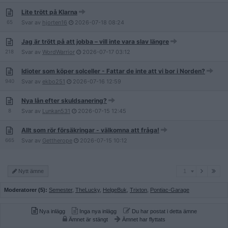
Lite trött på Klarna
65
Svar av
hjorten16
2026-07-18
08:24
Jag är trött på att jobba – vill inte vara slav längre
218
Svar av
WordWarrior
2026-07-17
03:12
Idioter som köper solceller - Fattar de inte att vi bor i Norden?
940
Svar av
ekbo251
2026-07-16
12:59
Nya lån efter skuldsanering?
8
Svar av
Lunkan531
2026-07-15
12:45
Allt som rör försäkringar - välkomna att fråga!
665
Svar av
Gettherope
2026-07-15
10:12
1
Nytt ämne
1
Moderatorer (5):
Semester
,
TheLucky
,
HelgeBuk
,
Trixton
,
Pontiac-Garage
Nya inlägg
Inga nya inlägg
Du har postat i detta ämne
Ämnet är stängt
Ämnet har flyttats