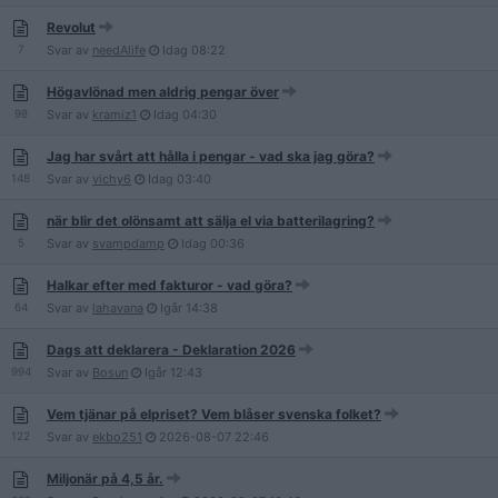
Revolut
7
Svar av
needAlife
Idag
08:22
Högavlönad men aldrig pengar över
98
Svar av
kramiz1
Idag
04:30
Jag har svårt att hålla i pengar - vad ska jag göra?
148
Svar av
vichy6
Idag
03:40
när blir det olönsamt att sälja el via batterilagring?
5
Svar av
svampdamp
Idag
00:36
Halkar efter med fakturor - vad göra?
64
Svar av
lahavana
Igår
14:38
Dags att deklarera - Deklaration 2026
994
Svar av
Bosun
Igår
12:43
Vem tjänar på elpriset? Vem blåser svenska folket?
122
Svar av
ekbo251
2026-08-07
22:46
Miljonär på 4,5 år.