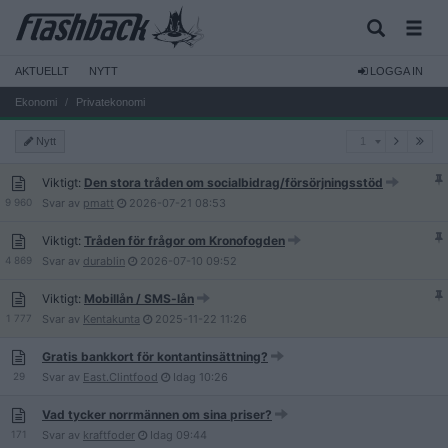
AKTUELLT
NYTT
LOGGA IN
Ekonomi
Privatekonomi
1
Nytt
1
Viktigt:
Den stora tråden om socialbidrag/försörjningsstöd
9 960
Svar av
pmatt
2026-07-21
08:53
Viktigt:
Tråden för frågor om Kronofogden
4 869
Svar av
durablin
2026-07-10
09:52
Viktigt:
Mobillån / SMS-lån
1 777
Svar av
Kentakunta
2025-11-22
11:26
Gratis bankkort för kontantinsättning?
29
Svar av
East.Clintfood
Idag
10:26
Vad tycker norrmännen om sina priser?
171
Svar av
kraftfoder
Idag
09:44