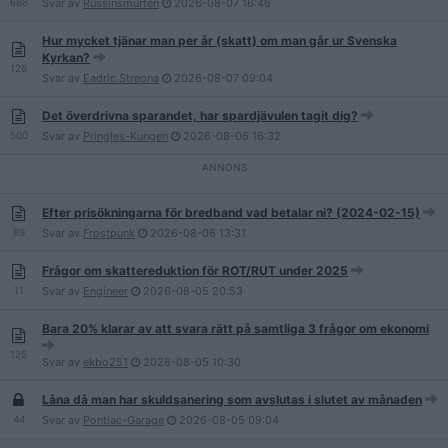
688
Svar av
Russinsmurfen
2026-08-07
16:46
Hur mycket tjänar man per år (skatt) om man går ur Svenska
Kyrkan?
126
Svar av
Eadric.Streona
2026-08-07
09:04
Det överdrivna sparandet, har spardjävulen tagit dig?
500
Svar av
Pringles-Kungen
2026-08-06
16:32
Efter prisökningarna för bredband vad betalar ni? (2024-02-15)
89
Svar av
Frostpunk
2026-08-06
13:31
Frågor om skattereduktion för ROT/RUT under 2025
11
Svar av
Engineer
2026-08-05
20:53
Bara 20% klarar av att svara rätt på samtliga 3 frågor om ekonomi
125
Svar av
ekbo251
2026-08-05
10:30
Låna då man har skuldsanering som avslutas i slutet av månaden
44
Svar av
Pontiac-Garage
2026-08-05
09:04