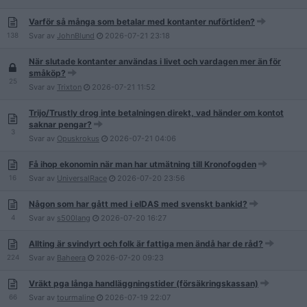
Varför så många som betalar med kontanter nuförtiden?
138
Svar av
JohnBlund
2026-07-21
23:18
När slutade kontanter användas i livet och vardagen mer än för
småköp?
25
Svar av
Trixton
2026-07-21
11:52
Trijo/Trustly drog inte betalningen direkt, vad händer om kontot
saknar pengar?
3
Svar av
Opuskrokus
2026-07-21
04:06
Få ihop ekonomin när man har utmätning till Kronofogden
16
Svar av
UniversalRace
2026-07-20
23:56
Någon som har gått med i eIDAS med svenskt bankid?
4
Svar av
s500lang
2026-07-20
16:27
Allting är svindyrt och folk är fattiga men ändå har de råd?
224
Svar av
Baheera
2026-07-20
09:23
Vräkt pga långa handläggningstider (försäkringskassan)
66
Svar av
tourmaline
2026-07-19
22:07