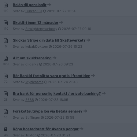
Bolån till pensionär
119
Svar av
Lunkan531
2026-07-27
11:34
Skuldfri inom 12 månader
110
Svar av
Straightenyourbody
2026-07-27
00:10
Skickar Stripe din data till Skatteverket?
0
Svar av
kebabDoktorn
2026-07-26
15:23
Allt om skuldsanering
329
Svar av
oligarks
2026-07-26
09:23
Bör Bankid fortsätta vara gratis i framtiden
72
Svar av
Mynicname
2026-07-24
21:43
Bra bank för personlig kontakt / private banking?
28
Svar av
8686
2026-07-23
18:05
Förskottsutnypa lön via Betala senare?
16
Svar av
Stiffinger
2026-07-23
15:59
Köpa bostadsrätt för Avanza pengar
46
Svar av
Trixton
2026-07-23
01:21