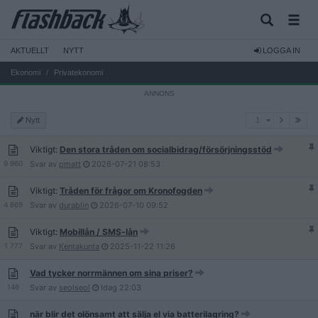
AKTUELLT
NYTT
LOGGA IN
Ekonomi
Privatekonomi
1
Nytt
1
Viktigt:
Den stora tråden om socialbidrag/försörjningsstöd
9 960
Svar av
pmatt
2026-07-21
08:53
Viktigt:
Tråden för frågor om Kronofogden
4 869
Svar av
durablin
2026-07-10
09:52
Viktigt:
Mobillån / SMS-lån
1 777
Svar av
Kentakunta
2025-11-22
11:26
Vad tycker norrmännen om sina priser?
146
Svar av
seolseol
Idag
22:03
när blir det olönsamt att sälja el via batterilagring?