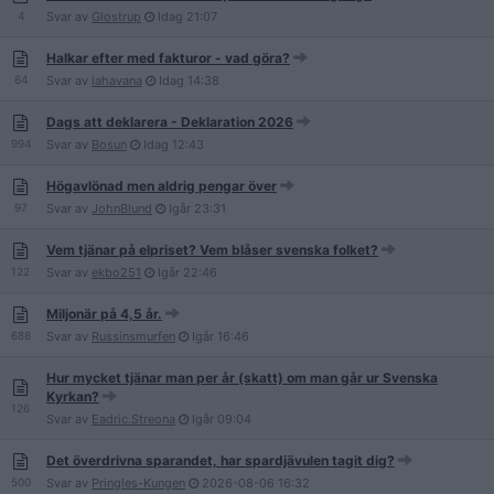
4
Svar av
Glostrup
Idag
21:07
Halkar efter med fakturor - vad göra?
64
Svar av
lahavana
Idag
14:38
Dags att deklarera - Deklaration 2026
994
Svar av
Bosun
Idag
12:43
Högavlönad men aldrig pengar över
97
Svar av
JohnBlund
Igår
23:31
Vem tjänar på elpriset? Vem blåser svenska folket?
122
Svar av
ekbo251
Igår
22:46
Miljonär på 4,5 år.
688
Svar av
Russinsmurfen
Igår
16:46
Hur mycket tjänar man per år (skatt) om man går ur Svenska
Kyrkan?
126
Svar av
Eadric.Streona
Igår
09:04
Det överdrivna sparandet, har spardjävulen tagit dig?
500
Svar av
Pringles-Kungen
2026-08-06
16:32