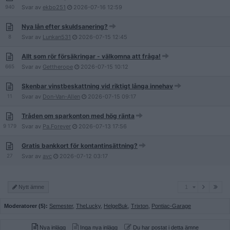
940
Svar av
ekbo251
2026-07-16
12:59
Nya lån efter skuldsanering?
8
Svar av
Lunkan531
2026-07-15
12:45
Allt som rör försäkringar - välkomna att fråga!
665
Svar av
Gettherope
2026-07-15
10:12
Skenbar vinstbeskattning vid riktigt långa innehav
11
Svar av
Don-Van-Allen
2026-07-15
09:17
Tråden om sparkonton med hög ränta
9 179
Svar av
Pa.Forever
2026-07-13
17:56
Gratis bankkort för kontantinsättning?
27
Svar av
avc
2026-07-12
03:17
1
Nytt ämne
1
Moderatorer (5):
Semester
,
TheLucky
,
HelgeBuk
,
Trixton
,
Pontiac-Garage
Nya inlägg
Inga nya inlägg
Du har postat i detta ämne