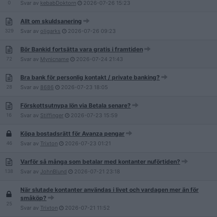
0
Svar av
kebabDoktorn
2026-07-26
15:23
Allt om skuldsanering
329
Svar av
oligarks
2026-07-26
09:23
Bör Bankid fortsätta vara gratis i framtiden
72
Svar av
Mynicname
2026-07-24
21:43
Bra bank för personlig kontakt / private banking?
28
Svar av
8686
2026-07-23
18:05
Förskottsutnypa lön via Betala senare?
16
Svar av
Stiffinger
2026-07-23
15:59
Köpa bostadsrätt för Avanza pengar
46
Svar av
Trixton
2026-07-23
01:21
Varför så många som betalar med kontanter nuförtiden?
138
Svar av
JohnBlund
2026-07-21
23:18
När slutade kontanter användas i livet och vardagen mer än för
småköp?
25
Svar av
Trixton
2026-07-21
11:52