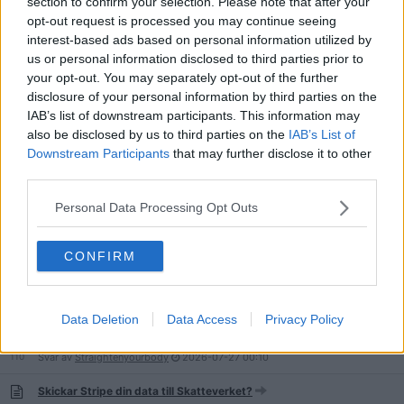
section to confirm your selection. Please note that after your
opt-out request is processed you may continue seeing
Det är lönsammare att handla ALLTID på en och samma affär.
interest-based ads based on personal information utilized by
147
Svar av
Osynlige.Mannen
2026-07-31
23:55
us or personal information disclosed to third parties prior to
your opt-out. You may separately opt-out of the further
Laila i Perstorp har inte råd med tandläkare
disclosure of your personal information by third parties on the
686
Svar av
JohnBlund
2026-07-29
23:53
IAB’s list of downstream participants. This information may
Köpa lägenhet som egen företagare
also be disclosed by us to third parties on the
IAB’s List of
11
Svar av
Perfecthairline
2026-07-29
11:37
Downstream Participants
that may further disclose it to other
third parties.
Dan blev av med 45 000 efter krogbesök i Polen - bankerna vägrar
ersätta
Personal Data Processing Opt Outs
94
Svar av
godboy
2026-07-28
21:22
CONFIRM
Bolån till pensionär
119
Svar av
Lunkan531
2026-07-27
11:34
Data Deletion
Data Access
Privacy Policy
Skuldfri inom 12 månader
110
Svar av
Straightenyourbody
2026-07-27
00:10
Skickar Stripe din data till Skatteverket?