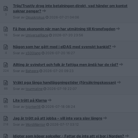
Trijo/Trustly drog inte betalningen direkt, vad händer om kontot
saknar pengar?
3
Svar av
Opuskrokus
2026-07-21
04:06
Få ihop ekonomin när man har utmätning till Kronofogden
16
Svar av
UniversalRace
2026-07-20
23:56
Någon som har gått med i eIDAS med svenskt bankid?
4
Svar av
s500lang
2026-07-20
16:27
Allting är svindyrt och folk är fattiga men ändå har de råd?
224
Svar av
Baheera
2026-07-20
09:23
Vräkt pga långa handläggningstider (försäkringskassan)
66
Svar av
tourmaline
2026-07-19
22:07
Lite trött på Klarna
65
Svar av
hjorten16
2026-07-18
08:24
Jag är trött på att jobba – vill inte vara slav längre
218
Svar av
WordWarrior
2026-07-17
03:12
Idioter som köper solceller - Fattar de inte att vi bor i Norden?