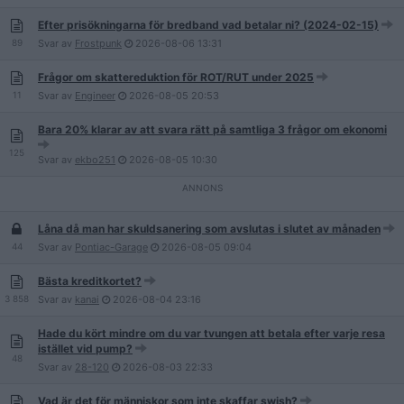
Efter prisökningarna för bredband vad betalar ni? (2024-02-15)
89
Svar av
Frostpunk
2026-08-06
13:31
Frågor om skattereduktion för ROT/RUT under 2025
11
Svar av
Engineer
2026-08-05
20:53
Bara 20% klarar av att svara rätt på samtliga 3 frågor om ekonomi
125
Svar av
ekbo251
2026-08-05
10:30
Låna då man har skuldsanering som avslutas i slutet av månaden
44
Svar av
Pontiac-Garage
2026-08-05
09:04
Bästa kreditkortet?
3 858
Svar av
kanai
2026-08-04
23:16
Hade du kört mindre om du var tvungen att betala efter varje resa
istället vid pump?
48
Svar av
28-120
2026-08-03
22:33
Vad är det för människor som inte skaffar swish?