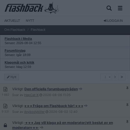
AKTUELLT
NYTT
LOGGA IN
Om Flashback
Flashback
Flashback i Media
Senast: 2026-08-04 12:55
Forumförslag
Senast: Igår 18:09
Klagomål och kritik
Senast: Idag 12:59
1
Nytt
1
Viktigt:
Den officiella forumbuggtråden
1 862
Svar av
HepCat-X
2026-08-06
11:05
Viktigt:
♦·♦·♦ Fråga om Flashback här! ♦·♦·♦
9 531
Svar av
Anybodykiller
2026-08-02
12:40
Viktigt:
·♦·♦·♦ Jag vill klaga på en moderator/ett beslut av en
moderator♦·♦·♦·