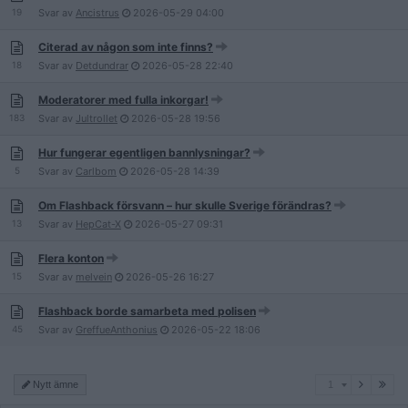
19
Svar av
Ancistrus
2026-05-29
04:00
Citerad av någon som inte finns?
18
Svar av
Detdundrar
2026-05-28
22:40
Moderatorer med fulla inkorgar!
183
Svar av
Jultrollet
2026-05-28
19:56
Hur fungerar egentligen bannlysningar?
5
Svar av
Carlbom
2026-05-28
14:39
Om Flashback försvann – hur skulle Sverige förändras?
13
Svar av
HepCat-X
2026-05-27
09:31
Flera konton
15
Svar av
melvein
2026-05-26
16:27
Flashback borde samarbeta med polisen
45
Svar av
GreffueAnthonius
2026-05-22
18:06
1
Nytt ämne
1