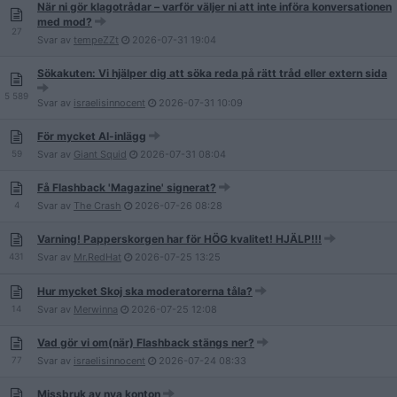
När ni gör klagotrådar – varför väljer ni att inte införa konversationen
med mod?
27
Svar av
tempeZZt
2026-07-31
19:04
Sökakuten: Vi hjälper dig att söka reda på rätt tråd eller extern sida
5 589
Svar av
israelisinnocent
2026-07-31
10:09
För mycket AI-inlägg
59
Svar av
Giant Squid
2026-07-31
08:04
Få Flashback 'Magazine' signerat?
4
Svar av
The Crash
2026-07-26
08:28
Varning! Papperskorgen har för HÖG kvalitet! HJÄLP!!!
431
Svar av
Mr.RedHat
2026-07-25
13:25
Hur mycket Skoj ska moderatorerna tåla?
14
Svar av
Merwinna
2026-07-25
12:08
Vad gör vi om(när) Flashback stängs ner?
77
Svar av
israelisinnocent
2026-07-24
08:33
Missbruk av nya konton