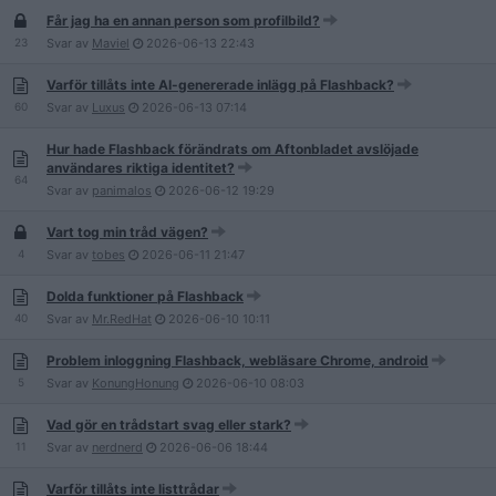
Får jag ha en annan person som profilbild?
23
Svar av
Maviel
2026-06-13
22:43
Varför tillåts inte AI-genererade inlägg på Flashback?
60
Svar av
Luxus
2026-06-13
07:14
Hur hade Flashback förändrats om Aftonbladet avslöjade
användares riktiga identitet?
64
Svar av
panimalos
2026-06-12
19:29
Vart tog min tråd vägen?
4
Svar av
tobes
2026-06-11
21:47
Dolda funktioner på Flashback
40
Svar av
Mr.RedHat
2026-06-10
10:11
Problem inloggning Flashback, webläsare Chrome, android
5
Svar av
KonungHonung
2026-06-10
08:03
Vad gör en trådstart svag eller stark?
11
Svar av
nerdnerd
2026-06-06
18:44
Varför tillåts inte listtrådar