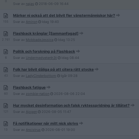
0
Svar av
najas
2018-06-09
16:44
Märker ni också att det blivit fler vänstermänniskor här?
155
Svar av
Amiron
Idag
19:40
Flashback krånglar [Sammanfogad]
2 761
Svar av
MobbadeJessica
Idag
13:25
Politik och forskning på Flashback
6
Svar av
Undermedvetenh3t
Idag
08:44
Folk har blivit dåliga på att citera rätt stycke
43
Svar av
LadyCinderbottom
Igår
09:28
Flashback fatigue
60
Svar av
zombie-nation
2026-08-06
22:04
Hur mycket desinformation och falsk ryktesspridning är tillåtet?
121
Svar av
Ajogen
2026-08-05
11:47
Få notifikationer när mitt nick skrivs
13
Svar av
Ancistrus
2026-08-01
19:00