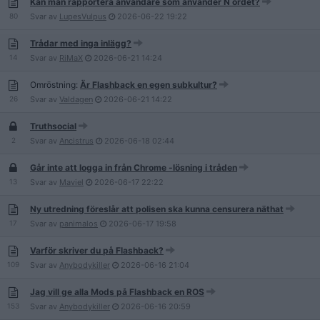
Kan man rapportera användare som använder N ordet?
80
Svar av
LupesVulpus
2026-06-22
19:22
Trådar med inga inlägg?
14
Svar av
RiMaX
2026-06-21
14:24
Omröstning:
Är Flashback en egen subkultur?
26
Svar av
Valdagen
2026-06-21
14:22
Truthsocial
2
Svar av
Ancistrus
2026-06-18
02:44
Går inte att logga in från Chrome -lösning i tråden
13
Svar av
Maviel
2026-06-17
22:22
Ny utredning föreslår att polisen ska kunna censurera näthat
17
Svar av
panimalos
2026-06-17
19:58
Varför skriver du på Flashback?
109
Svar av
Anybodykiller
2026-06-16
21:04
Jag vill ge alla Mods på Flashback en ROS
153
Svar av
Anybodykiller
2026-06-16
20:59