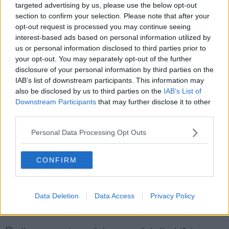
targeted advertising by us, please use the below opt-out
Bahnhof sponsrar Flashback med uppgraderad infrastruktur (och
section to confirm your selection. Please note that after your
fler servrar)
opt-out request is processed you may continue seeing
172
Svar av
zBr9
2026-07-08
13:01
interest-based ads based on personal information utilized by
us or personal information disclosed to third parties prior to
Länkar som slutar på slutparentes ) typ Wikipedia
your opt-out. You may separately opt-out of the further
6
Svar av
tempeZZt
2026-06-30
09:10
disclosure of your personal information by third parties on the
IAB’s list of downstream participants. This information may
Kan inte komma in på användares profil?
also be disclosed by us to third parties on the
IAB’s List of
27
Svar av
israelisinnocent
2026-06-29
21:23
Downstream Participants
that may further disclose it to other
third parties.
TVÅ fucking år senare..
3
Svar av
Ancistrus
2026-06-23
18:42
Personal Data Processing Opt Outs
Hur är det att vara moderator?/Varför vill man vara Moderator?
[Samlingstråd)
243
CONFIRM
Svar av
Strychno
2026-06-23
11:38
Data Deletion
Data Access
Privacy Policy
Varför är Flashback så litet?
28
Svar av
COV-NL63
2026-06-22
21:22