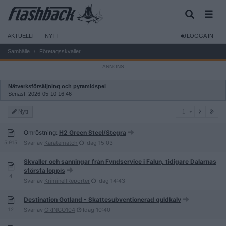
AKTUELLT
NYTT
LOGGA IN
Samhälle
Företagsskvaller
Nätverksförsäljning och pyramidspel
Senast: 2026-05-10 16:46
1
Nytt
1
Omröstning:
H2 Green Steel/Stegra
5 915
Svar av
Karatematch
Idag
15:03
Skvaller och sanningar från Fyndservice i Falun, tidigare Dalarnas
största loppis
4
Svar av
KriminellReporter
Idag
14:43
Destination Gotland - Skattesubventionerad guldkalv
12
Svar av
GRINGO104
Idag
10:40