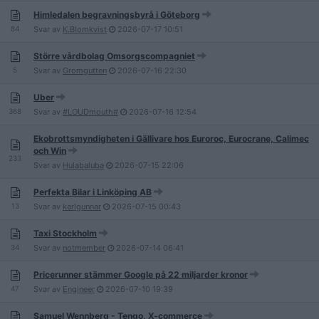
Himledalen begravningsbyrå i Göteborg
84
Svar av
K.Blomkvist
2026-07-17
10:51
Större vårdbolag Omsorgscompagniet
5
Svar av
Gromgutten
2026-07-16
22:30
Uber
368
Svar av
#LOUDmouth#
2026-07-16
12:54
Ekobrottsmyndigheten i Gällivare hos Euroroc, Eurocrane, Calimec
och Win
233
Svar av
Hulabaluba
2026-07-15
22:06
Perfekta Bilar i Linköping AB
13
Svar av
karlgunnar
2026-07-15
00:43
Taxi Stockholm
34
Svar av
notmember
2026-07-14
06:41
Pricerunner stämmer Google på 22 miljarder kronor
47
Svar av
Engineer
2026-07-10
19:39
Samuel Wennberg - Tengo, X-commerce