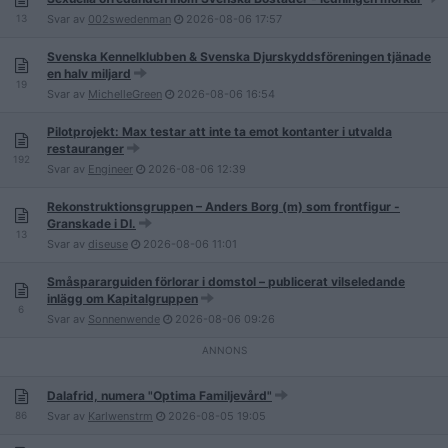
13
Svar av
002swedenman
2026-08-06
17:57
Svenska Kennelklubben & Svenska Djurskyddsföreningen tjänade
en halv miljard
19
Svar av
MichelleGreen
2026-08-06
16:54
Pilotprojekt: Max testar att inte ta emot kontanter i utvalda
restauranger
192
Svar av
Engineer
2026-08-06
12:39
Rekonstruktionsgruppen – Anders Borg (m) som frontfigur -
Granskade i DI.
13
Svar av
diseuse
2026-08-06
11:01
Småspararguiden förlorar i domstol – publicerat vilseledande
inlägg om Kapitalgruppen
6
Svar av
Sonnenwende
2026-08-06
09:26
Dalafrid, numera "Optima Familjevård"
86
Svar av
Karlwenstrm
2026-08-05
19:05