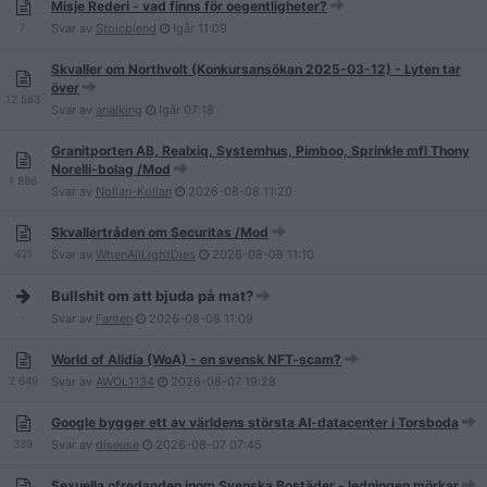
Misje Rederi - vad finns för oegentligheter?
7
Svar av
Stoicblend
Igår
11:09
Skvaller om Northvolt (Konkursansökan 2025-03-12) - Lyten tar
över
12 563
Svar av
analking
Igår
07:18
Granitporten AB, Realxiq, Systemhus, Pimboo, Sprinkle mfl Thony
Norelli-bolag /Mod
1 886
Svar av
Nollan-Kollan
2026-08-08
11:20
Skvallertråden om Securitas /Mod
421
Svar av
WhenAllLightDies
2026-08-08
11:10
Bullshit om att bjuda på mat?
-
Svar av
Fanten
2026-08-08
11:09
World of Alidia (WoA) - en svensk NFT-scam?
2 649
Svar av
AWOL1134
2026-08-07
19:28
Google bygger ett av världens största AI-datacenter i Torsboda
339
Svar av
diseuse
2026-08-07
07:45
Sexuella ofredanden inom Svenska Bostäder - ledningen mörkar