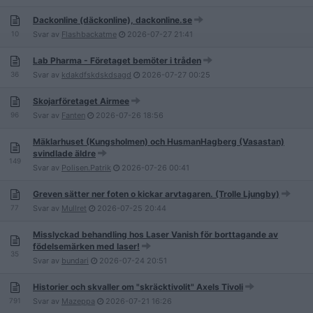
Dackonline (däckonline), dackonline.se
10
Svar av
Flashbackatme
2026-07-27
21:41
Lab Pharma - Företaget bemöter i tråden
36
Svar av
kdakdfskdskdsagd
2026-07-27
00:25
Skojarföretaget Airmee
96
Svar av
Fanten
2026-07-26
18:56
Mäklarhuset (Kungsholmen) och HusmanHagberg (Vasastan)
svindlade äldre
149
Svar av
Polisen.Patrik
2026-07-26
00:41
Greven sätter ner foten o kickar arvtagaren. (Trolle Ljungby)
77
Svar av
Mullret
2026-07-25
20:44
Misslyckad behandling hos Laser Vanish för borttagande av
födelsemärken med laser!
35
Svar av
bundari
2026-07-24
20:51
Historier och skvaller om "skräcktivolit" Axels Tivoli
791
Svar av
Mazeppa
2026-07-21
16:26