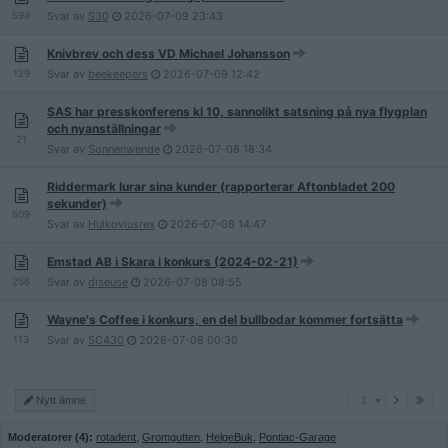
594
Svar av
S30
2026-07-09
23:43
Knivbrev och dess VD Michael Johansson
129
Svar av
beekeepers
2026-07-09
12:42
SAS har presskonferens kl 10, sannolikt satsning på nya flygplan
och nyanställningar
21
Svar av
Sonnenwende
2026-07-08
18:34
Riddermark lurar sina kunder (rapporterar Aftonbladet 200
sekunder)
509
Svar av
Hulkoviusrex
2026-07-08
14:47
Emstad AB i Skara i konkurs (2024-02-21)
256
Svar av
diseuse
2026-07-08
08:55
Wayne's Coffee i konkurs, en del bullbodar kommer fortsätta
113
Svar av
SC430
2026-07-08
00:30
1
Nytt ämne
1
Moderatorer (4):
rotadent
,
Gromgutten
,
HelgeBuk
,
Pontiac-Garage