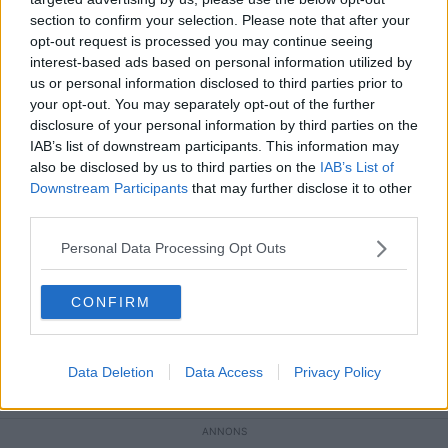
80
Svar av
madmulle
2026-07-31
16:16
section to confirm your selection. Please note that after your
opt-out request is processed you may continue seeing
Silja/Viking Line
interest-based ads based on personal information utilized by
12
Svar av
Tranquility Bas
2026-07-30
23:27
us or personal information disclosed to third parties prior to
your opt-out. You may separately opt-out of the further
IKEA - Skvallertråden
disclosure of your personal information by third parties on the
1 293
Svar av
popll
2026-07-29
21:04
IAB’s list of downstream participants. This information may
also be disclosed by us to third parties on the
IAB’s List of
Tråden om företaget PostNord - (inte "var är mitt paket?)
Downstream Participants
that may further disclose it to other
1 637
Svar av
simsalabengt
2026-07-29
11:58
third parties.
Konflikt mellan kebabstället Midan och hyresvärd i Hornsbergs
strand
Personal Data Processing Opt Outs
878
Svar av
Londinium
2026-07-28
18:06
CONFIRM
NMT Think pink - decenniets största miljöskandal i Sverige?
1 501
Svar av
Pffixvontrix
2026-07-28
14:24
Styrelsemedlem i nischbanken Norion utreds för ekobrott i
Data Deletion
Data Access
Privacy Policy
bostadsrättsförening
36
Svar av
förman
2026-07-28
05:27