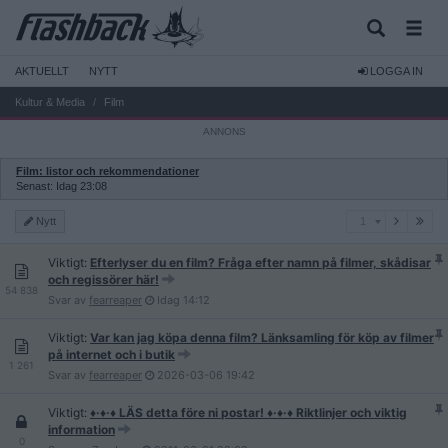
AKTUELLT
NYTT
LOGGA IN
Kultur & Media
Film
Film: listor och rekommendationer
Senast: Idag 23:08
1
Nytt
1
Viktigt:
Efterlyser du en film? Fråga efter namn på filmer, skådisar
och regissörer här!
54 838
Svar av
fearreaper
Idag
14:12
Viktigt:
Var kan jag köpa denna film? Länksamling för köp av filmer
på internet och i butik
1 261
Svar av
fearreaper
2026-03-06
19:42
Viktigt:
♦·♦·♦ LÄS detta före ni postar! ♦·♦·♦ Riktlinjer och viktig
information
0