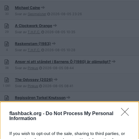
Michael Caine
30
Svar av
Geomeister
2026-08-05
23:26
A Clockwork Orange
29
Svar av
T.H.F.C.
2026-08-05
10:35
Raskenstam (1983)
4
Svar av
T.H.F.C.
2026-08-05
10:28
Anser ni att ståndet i Barnens Ö (1980) är olämpligt?
38
Svar av
Pinkus
2026-08-05
08:44
The Odyssey (2026)
1 091
Svar av
Pinkus
2026-08-05
08:41
Regissören Torkel Knutsson
6
Svar av
Pinkus
2026-08-05
08:38
flashback.org -
Do Not Process My Personal
Kvarteret Skatan reser till Laholm
Information
36
Svar av
Duuvetvem
2026-08-05
05:53
If you wish to opt-out of the sale, sharing to third parties, or
Evil dead serien